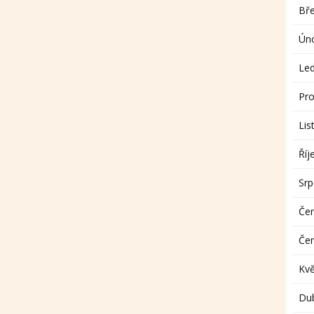
Bř
Ún
Le
Pro
Lis
Říj
Sr
Če
Če
Kv
Du