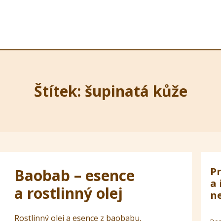
Štítek: šupinatá kůže
Pr
Baobab – esence
a 
a rostlinný olej
ne
Rostlinný olej a esence z baobabu.