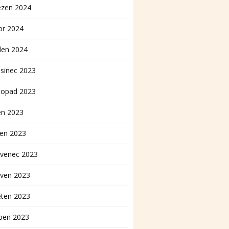
ezen 2024
or 2024
den 2024
sinec 2023
topad 2023
en 2023
pen 2023
rvenec 2023
rven 2023
ěten 2023
ben 2023