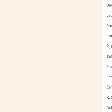
Ún
Le
Pro
Lis
Říj
Zář
Sr
Če
Če
Kv
Du