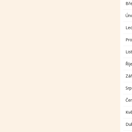
Bř
Ún
Le
Pro
Lis
Říj
Zář
Sr
Če
Kv
Du