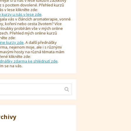
řejte si u nás v lese luxusní zážitkový
z s pocitem dovolené. Přehled kurzů
ás v lese klikněte zde:
é kurzy u nás v lese zde
.
jala vás v článcích aromaterapie, vonné
y, koření nebo cesta životem? Více
hloubky probírám vše v mých online
zech. Přehled mých online kurzů
kněte zde:
ine kurzy zde
. A další přednášky
rma, nejenom moje, ale i s různými
ímavými hosty na různá témata mám
žené klikněte zde:
dnášky zdarma ke shlédnutí zde
.
ím se na vás.
rchivy