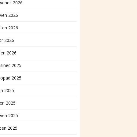
rvenec 2026
rven 2026
ěten 2026
or 2026
den 2026
sinec 2025
topad 2025
en 2025
pen 2025
rven 2025
ben 2025