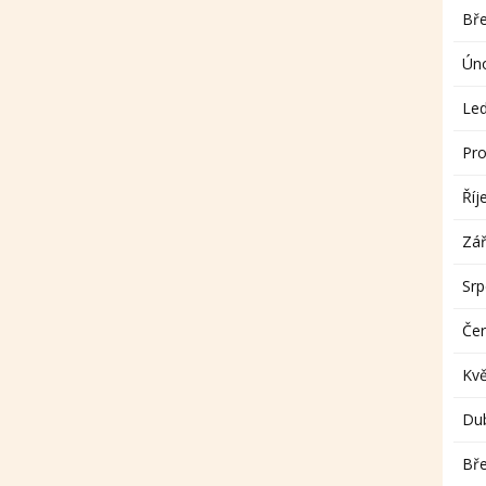
Bř
Ún
Le
Pro
Říj
Zář
Sr
Če
Kv
Du
Bř