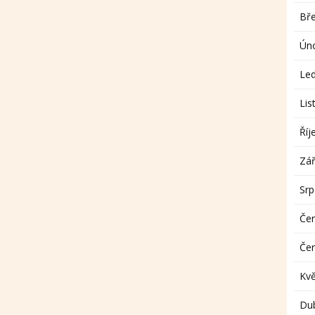
Bř
Ún
Le
Lis
Říj
Zář
Sr
Če
Če
Kv
Du