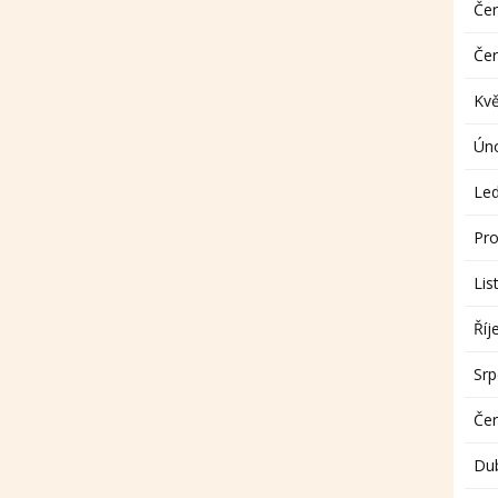
Če
Če
Kv
Ún
Le
Pro
Lis
Říj
Sr
Če
Du