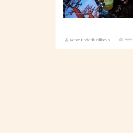
Xenie Bodorík Pilíkova
2555