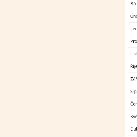
Bř
Ún
Le
Pro
Lis
Říj
Zář
Sr
Če
Kv
Du