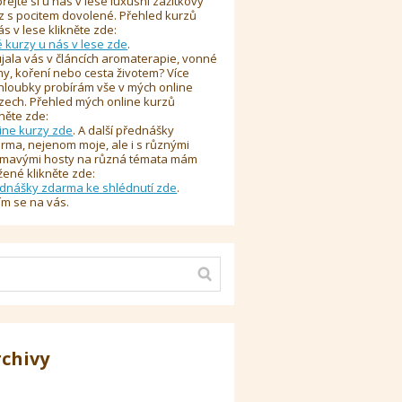
řejte si u nás v lese luxusní zážitkový
z s pocitem dovolené. Přehled kurzů
ás v lese klikněte zde:
é kurzy u nás v lese zde
.
jala vás v článcích aromaterapie, vonné
y, koření nebo cesta životem? Více
hloubky probírám vše v mých online
zech. Přehled mých online kurzů
kněte zde:
ine kurzy zde
. A další přednášky
rma, nejenom moje, ale i s různými
ímavými hosty na různá témata mám
žené klikněte zde:
dnášky zdarma ke shlédnutí zde
.
ím se na vás.
rchivy