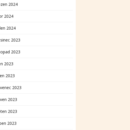
ezen 2024
or 2024
den 2024
sinec 2023
topad 2023
en 2023
pen 2023
rvenec 2023
rven 2023
ěten 2023
ben 2023