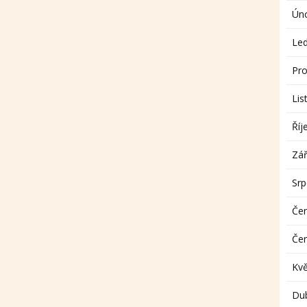
Ún
Le
Pro
Lis
Říj
Zář
Sr
Če
Če
Kv
Du