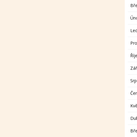
Bř
Ún
Le
Pro
Říj
Zář
Sr
Če
Kv
Du
Bř