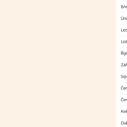
Bř
Ún
Le
Lis
Říj
Zář
Sr
Če
Če
Kv
Du