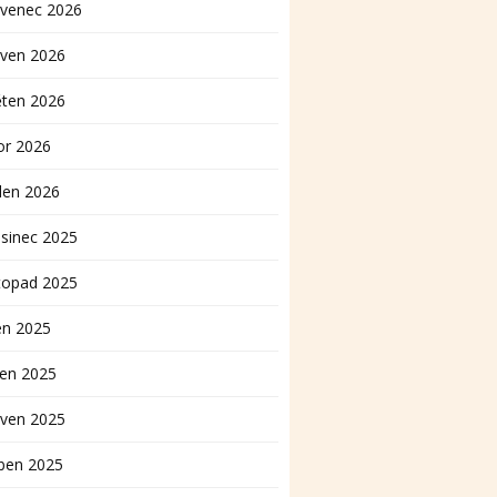
rvenec 2026
rven 2026
ěten 2026
or 2026
den 2026
sinec 2025
topad 2025
en 2025
pen 2025
rven 2025
ben 2025