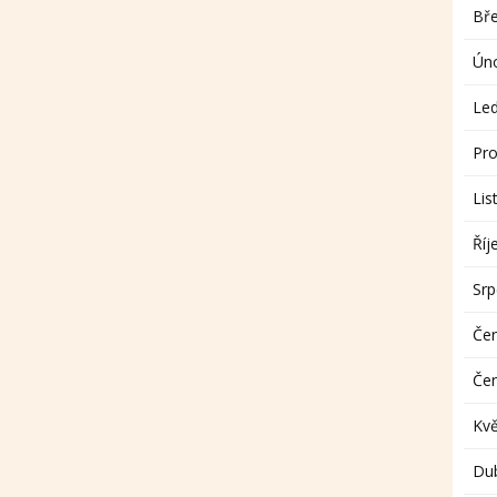
Bř
Ún
Le
Pro
Lis
Říj
Sr
Če
Če
Kv
Du