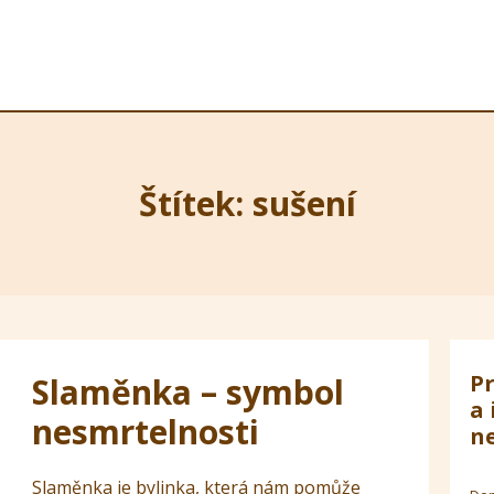
Štítek: sušení
Pr
Slaměnka – symbol
a 
nesmrtelnosti
ne
Slaměnka je bylinka, která nám pomůže