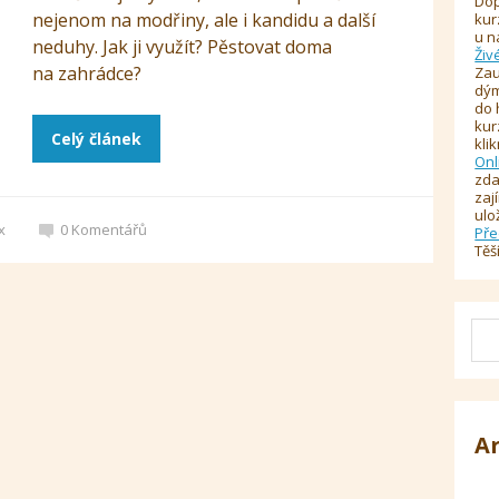
Dop
nejenom na modřiny, ale i kandidu a další
kur
u n
neduhy. Jak ji využít? Pěstovat doma
Živ
na zahrádce?
Zau
dým
do 
kur
Celý článek
kli
Onl
zda
zaj
ulo
x
0
Komentářů
Pře
Těš
A