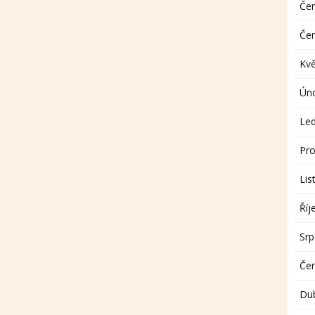
Če
Če
Kv
Ún
Le
Pro
Lis
Říj
Sr
Če
Du