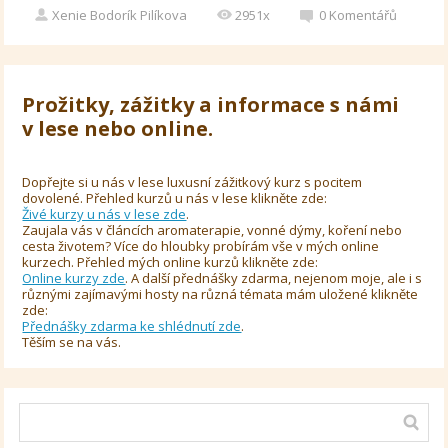
Xenie Bodorík Pilíkova
2951x
0
Komentářů
Prožitky, zážitky a informace s námi
v lese nebo online.
Dopřejte si u nás v lese luxusní zážitkový kurz s pocitem
dovolené. Přehled kurzů u nás v lese klikněte zde:
Živé kurzy u nás v lese zde
.
Zaujala vás v článcích aromaterapie, vonné dýmy, koření nebo
cesta životem? Více do hloubky probírám vše v mých online
kurzech. Přehled mých online kurzů klikněte zde:
Online kurzy zde
. A další přednášky zdarma, nejenom moje, ale i s
různými zajímavými hosty na různá témata mám uložené klikněte
zde:
Přednášky zdarma ke shlédnutí zde
.
Těším se na vás.