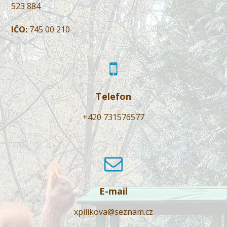
523 884
IČO:
745 00 210
Telefon
+420 731576577
E-mail
xpilikova@seznam.cz