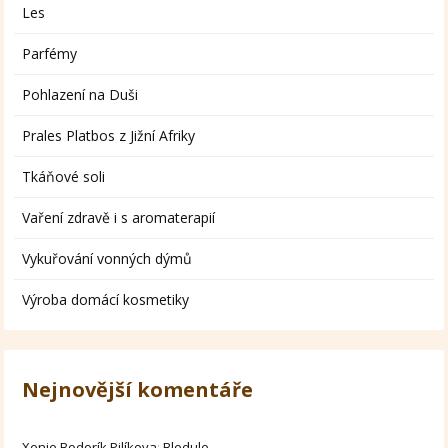
Les
Parfémy
Pohlazení na Duši
Prales Platbos z Jižní Afriky
Tkáňové soli
Vaření zdravě i s aromaterapií
Vykuřování vonných dýmů
Výroba domácí kosmetiky
Nejnovější komentáře
Xenie Bodorík Pilíkova
:
Bledule