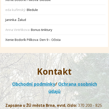
eda kuřímský
:
Bledule
Janinka
:
Žalud
Anna Vintrlikova
:
Bonus tinktury
Xenie Bodorík Pilíkova
:
Den 9 – Očista
Kontakt
Obchodní podmínky
/
Ochrana osobních
údajů
Zapsána u ŽÚ města Brna, evid. číslo:
370 200 - 825