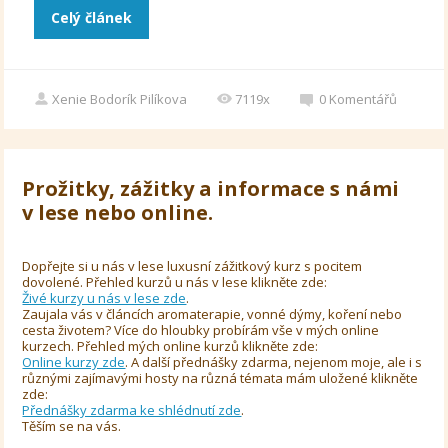
Celý článek
Xenie Bodorík Pilíkova
7119x
0
Komentářů
Prožitky, zážitky a informace s námi
v lese nebo online.
Dopřejte si u nás v lese luxusní zážitkový kurz s pocitem
dovolené. Přehled kurzů u nás v lese klikněte zde:
Živé kurzy u nás v lese zde
.
Zaujala vás v článcích aromaterapie, vonné dýmy, koření nebo
cesta životem? Více do hloubky probírám vše v mých online
kurzech. Přehled mých online kurzů klikněte zde:
Online kurzy zde
. A další přednášky zdarma, nejenom moje, ale i s
různými zajímavými hosty na různá témata mám uložené klikněte
zde:
Přednášky zdarma ke shlédnutí zde
.
Těším se na vás.