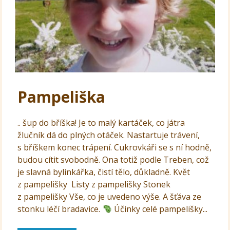
Pampeliška
.. šup do bříška! Je to malý kartáček, co játra
žlučník dá do plných otáček. Nastartuje trávení,
s bříškem konec trápení. Cukrovkáři se s ní hodně,
budou cítit svobodně. Ona totiž podle Treben, což
je slavná bylinkářka, čistí tělo, důkladně. Květ
z pampelišky Listy z pampelišky Stonek
z pampelišky Vše, co je uvedeno výše. A šťáva ze
stonku léčí bradavice.
Účinky celé pampelišky...