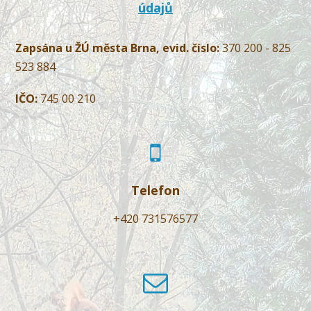
údajů
Zapsána u ŽÚ města Brna, evid. číslo:
370 200 - 825
523 884
IČO:
745 00 210
Telefon
+420 731576577