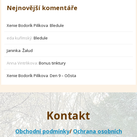
Nejnovější komentáře
Xenie Bodorík Pilíkova
:
Bledule
eda kuřímský
:
Bledule
Janinka
:
Žalud
Anna Vintrlikova
:
Bonus tinktury
Xenie Bodorík Pilíkova
:
Den 9 – Očista
Kontakt
Obchodní podmínky
/
Ochrana osobních