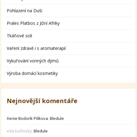
Pohlazení na Duši
Prales Platbos z Jižní Afriky
Tkáňové soli
Vaření zdravě i s aromaterapií
Vykuřování vonných dýmů
Výroba domácí kosmetiky
Nejnovější komentáře
Xenie Bodorík Pilíkova
:
Bledule
eda kuřímský
:
Bledule