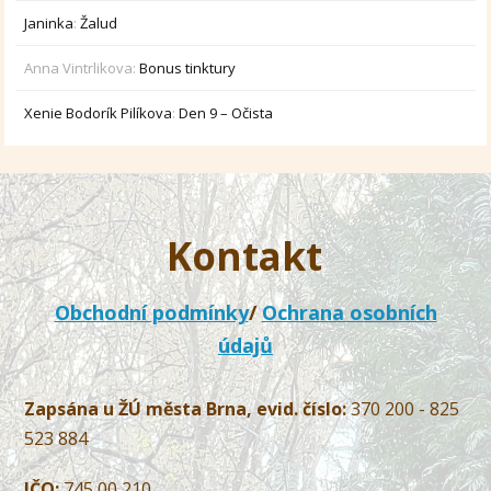
Janinka
:
Žalud
Anna Vintrlikova
:
Bonus tinktury
Xenie Bodorík Pilíkova
:
Den 9 – Očista
Kontakt
Obchodní podmínky
/
Ochrana osobních
údajů
Zapsána u ŽÚ města Brna, evid. číslo:
370 200 - 825
523 884
IČO:
745 00 210