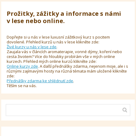
Prožitky, zážitky a informace s námi
v lese nebo online.
Dopřejte si u nás v lese luxusní zážitkový kurz s pocitem
dovolené. Přehled kurzů u nás v lese klikněte zde:
Živé kurzy u nás v lese zde
.
Zaujala vás v článcích aromaterapie, vonné dýmy, koření nebo
cesta životem? Více do hloubky probírám vše v mých online
kurzech. Přehled mých online kurzů klikněte zde:
Online kurzy zde
. A další přednášky zdarma, nejenom moje, ale i s
různými zajímavými hosty na různá témata mám uložené klikněte
zde:
Přednášky zdarma ke shlédnutí zde
.
Těším se na vás.