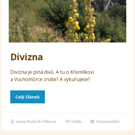
Divizna
Divizna je plná divů. A tu o Křemílkovi
a Vochomůrce znáte? A vykuřujete?
Celý článek
Xenie Bodorík Pilíkova
3438x
0
Komentářů