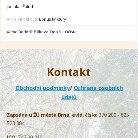
Janinka
:
Žalud
Anna Vintrlikova
:
Bonus tinktury
Xenie Bodorík Pilíkova
:
Den 9 – Očista
Kontakt
Obchodní podmínky
/
Ochrana osobních
údajů
Zapsána u ŽÚ města Brna, evid. číslo:
370 200 - 825
523 884
IČO:
745 00 210