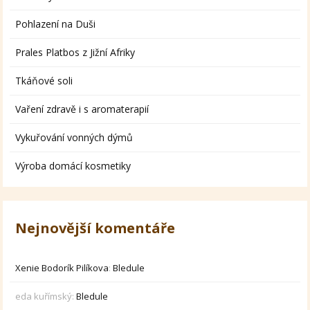
Pohlazení na Duši
Prales Platbos z Jižní Afriky
Tkáňové soli
Vaření zdravě i s aromaterapií
Vykuřování vonných dýmů
Výroba domácí kosmetiky
Nejnovější komentáře
Xenie Bodorík Pilíkova
:
Bledule
eda kuřímský
:
Bledule