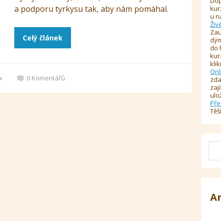
Dop
a podporu tyrkysu tak, aby nám pomáhal.
kur
u n
Živ
Zau
Celý článek
dým
do 
kur
kli
Onl
x
0
Komentářů
zda
zaj
ulo
Pře
Těš
A