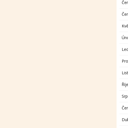
Če
Če
Kv
Ún
Le
Pro
Lis
Říj
Sr
Če
Du