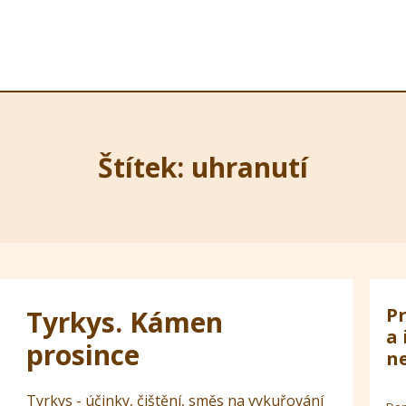
Štítek: uhranutí
Pr
Tyrkys. Kámen
a 
prosince
ne
Tyrkys - účinky, čištění, směs na vykuřování