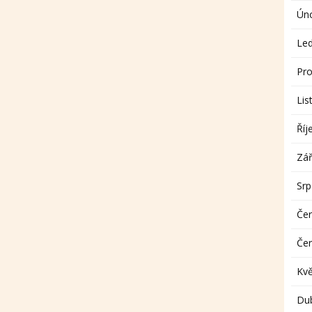
Ún
Le
Pro
Lis
Říj
Zář
Sr
Če
Če
Kv
Du