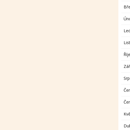
Bř
Ún
Le
Lis
Říj
Zář
Sr
Če
Če
Kv
Du