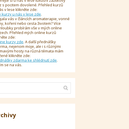
řejte si u nás v lese luxusní zážitkový
z s pocitem dovolené. Přehled kurzů
ás v lese klikněte zde:
é kurzy u nás v lese zde
.
jala vás v článcích aromaterapie, vonné
y, koření nebo cesta životem? Více
hloubky probírám vše v mých online
zech. Přehled mých online kurzů
kněte zde:
ine kurzy zde
. A další přednášky
rma, nejenom moje, ale i s různými
ímavými hosty na různá témata mám
žené klikněte zde:
dnášky zdarma ke shlédnutí zde
.
ím se na vás.
rchivy