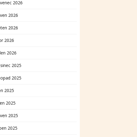
rvenec 2026
rven 2026
ěten 2026
or 2026
den 2026
sinec 2025
topad 2025
en 2025
pen 2025
rven 2025
ben 2025