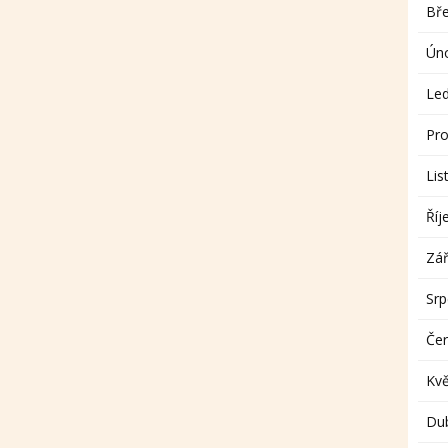
Bř
Ún
Le
Pro
Lis
Říj
Zář
Sr
Če
Kv
Du