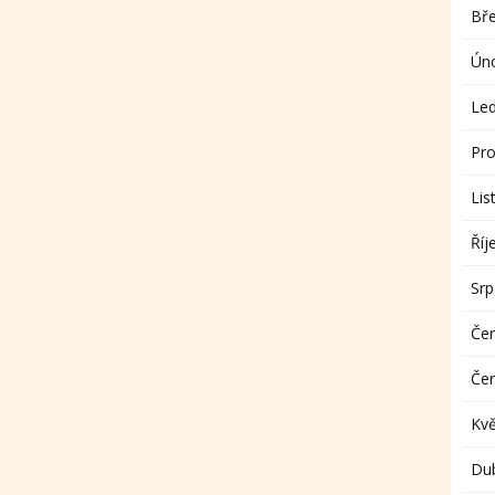
Bř
Ún
Le
Pro
Lis
Říj
Sr
Če
Če
Kv
Du