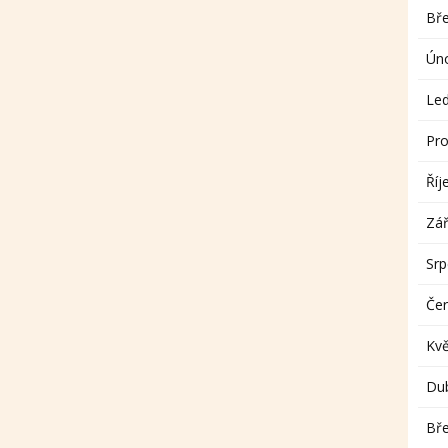
Bř
Ún
Le
Pro
Říj
Zář
Sr
Če
Kv
Du
Bř