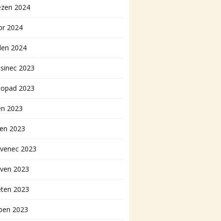
ezen 2024
or 2024
den 2024
sinec 2023
topad 2023
en 2023
pen 2023
rvenec 2023
rven 2023
ěten 2023
ben 2023