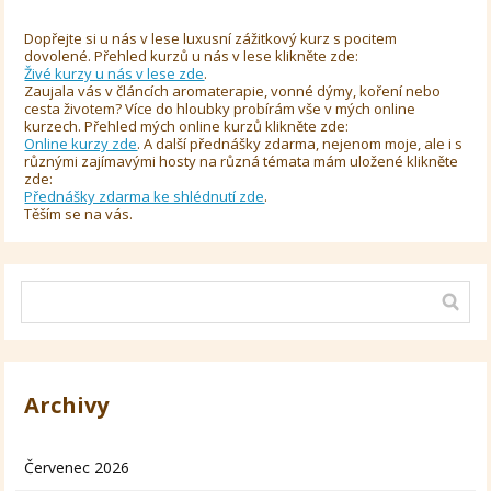
Dopřejte si u nás v lese luxusní zážitkový kurz s pocitem
dovolené. Přehled kurzů u nás v lese klikněte zde:
Živé kurzy u nás v lese zde
.
Zaujala vás v článcích aromaterapie, vonné dýmy, koření nebo
cesta životem? Více do hloubky probírám vše v mých online
kurzech. Přehled mých online kurzů klikněte zde:
Online kurzy zde
. A další přednášky zdarma, nejenom moje, ale i s
různými zajímavými hosty na různá témata mám uložené klikněte
zde:
Přednášky zdarma ke shlédnutí zde
.
Těším se na vás.
Archivy
Červenec 2026