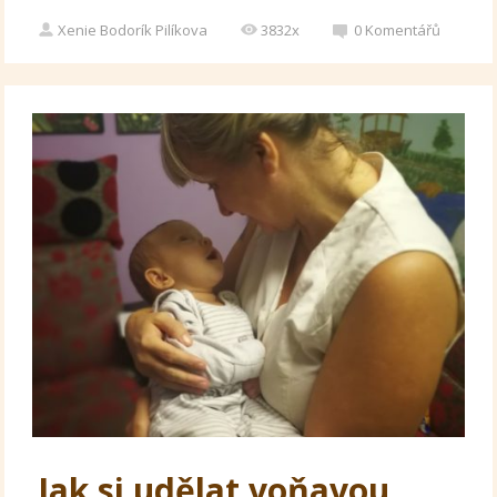
Xenie Bodorík Pilíkova
3832x
0
Komentářů
Jak si udělat voňavou