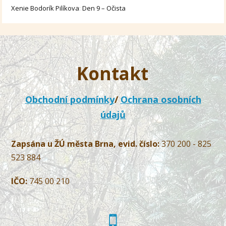
Xenie Bodorík Pilíkova
:
Den 9 – Očista
Kontakt
Obchodní podmínky
/
Ochrana osobních
údajů
Zapsána u ŽÚ města Brna, evid. číslo:
370 200 - 825
523 884
IČO:
745 00 210