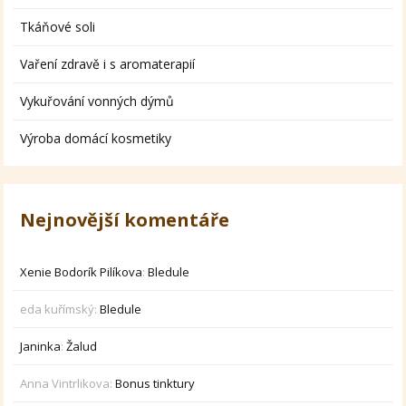
Tkáňové soli
Vaření zdravě i s aromaterapií
Vykuřování vonných dýmů
Výroba domácí kosmetiky
Nejnovější komentáře
Xenie Bodorík Pilíkova
:
Bledule
eda kuřímský
:
Bledule
Janinka
:
Žalud
Anna Vintrlikova
:
Bonus tinktury