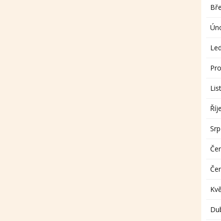
Bř
Ún
Le
Pro
Lis
Říj
Sr
Če
Če
Kv
Du