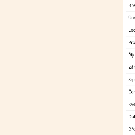
Bř
Ún
Le
Pro
Říj
Zář
Sr
Če
Kv
Du
Bř