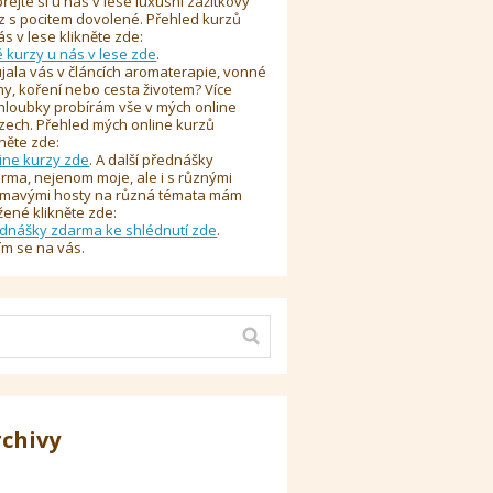
řejte si u nás v lese luxusní zážitkový
z s pocitem dovolené. Přehled kurzů
ás v lese klikněte zde:
é kurzy u nás v lese zde
.
jala vás v článcích aromaterapie, vonné
y, koření nebo cesta životem? Více
hloubky probírám vše v mých online
zech. Přehled mých online kurzů
kněte zde:
ine kurzy zde
. A další přednášky
rma, nejenom moje, ale i s různými
ímavými hosty na různá témata mám
žené klikněte zde:
dnášky zdarma ke shlédnutí zde
.
ím se na vás.
rchivy