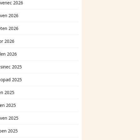
rvenec 2026
rven 2026
ěten 2026
or 2026
den 2026
sinec 2025
topad 2025
en 2025
pen 2025
rven 2025
ben 2025