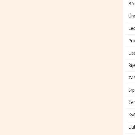
Bř
Ún
Le
Pro
Lis
Říj
Zář
Sr
Če
Kv
Du