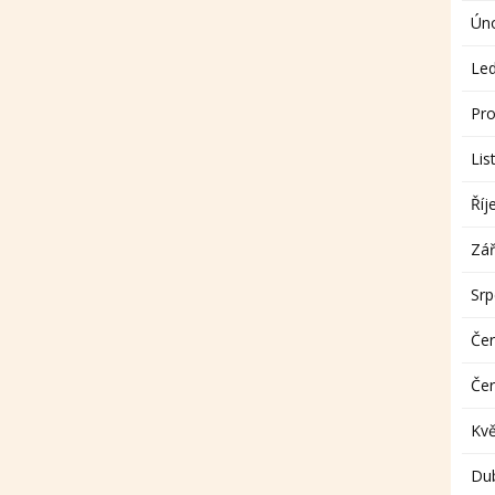
Ún
Le
Pro
Lis
Říj
Zář
Sr
Če
Če
Kv
Du