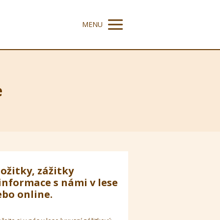
MENU
e
ožitky, zážitky
informace s námi v lese
bo online.