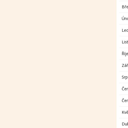
Bř
Ún
Le
Lis
Říj
Zář
Sr
Če
Če
Kv
Du