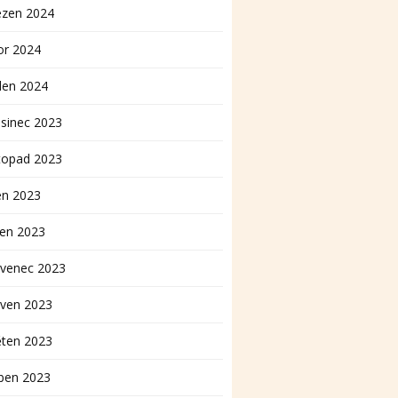
ezen 2024
or 2024
den 2024
sinec 2023
topad 2023
en 2023
pen 2023
rvenec 2023
rven 2023
ěten 2023
ben 2023