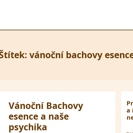
Štítek: vánoční bachovy esenc
Pr
Vánoční Bachovy
a 
esence a naše
ne
psychika