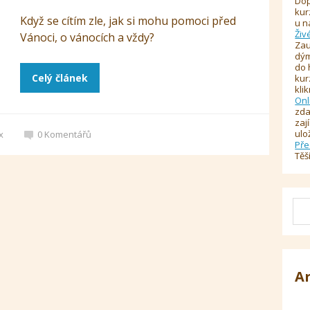
Dop
kur
Když se cítím zle, jak si mohu pomoci před
u n
Živ
Vánoci, o vánocích a vždy?
Zau
dým
do 
Celý článek
kur
kli
Onl
zda
zaj
ulo
x
0
Komentářů
Pře
Těš
A