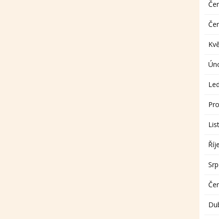
Če
Če
Kv
Ún
Le
Pro
Lis
Říj
Sr
Če
Du