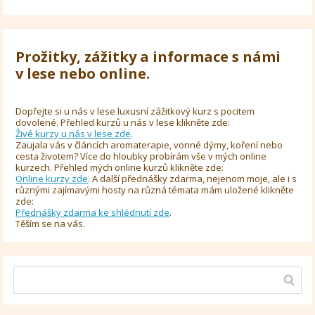
Prožitky, zážitky a informace s námi
v lese nebo online.
Dopřejte si u nás v lese luxusní zážitkový kurz s pocitem
dovolené. Přehled kurzů u nás v lese klikněte zde:
Živé kurzy u nás v lese zde
.
Zaujala vás v článcích aromaterapie, vonné dýmy, koření nebo
cesta životem? Více do hloubky probírám vše v mých online
kurzech. Přehled mých online kurzů klikněte zde:
Online kurzy zde
. A další přednášky zdarma, nejenom moje, ale i s
různými zajímavými hosty na různá témata mám uložené klikněte
zde:
Přednášky zdarma ke shlédnutí zde
.
Těším se na vás.