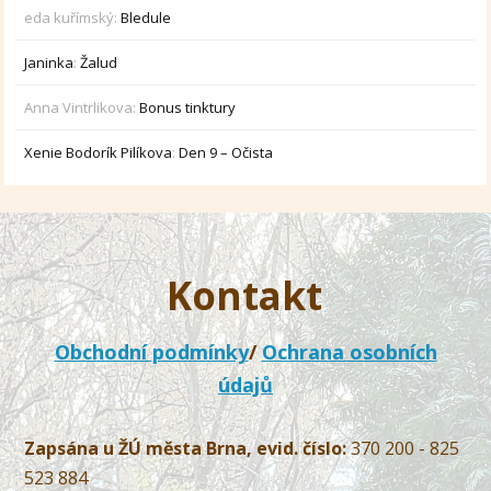
eda kuřímský
:
Bledule
Janinka
:
Žalud
Anna Vintrlikova
:
Bonus tinktury
Xenie Bodorík Pilíkova
:
Den 9 – Očista
Kontakt
Obchodní podmínky
/
Ochrana osobních
údajů
Zapsána u ŽÚ města Brna, evid. číslo:
370 200 - 825
523 884