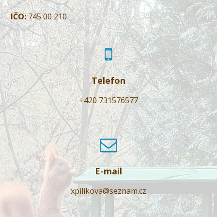
IČO:
745 00 210
Telefon
+420 731576577
E-mail
xpilikova@seznam.cz