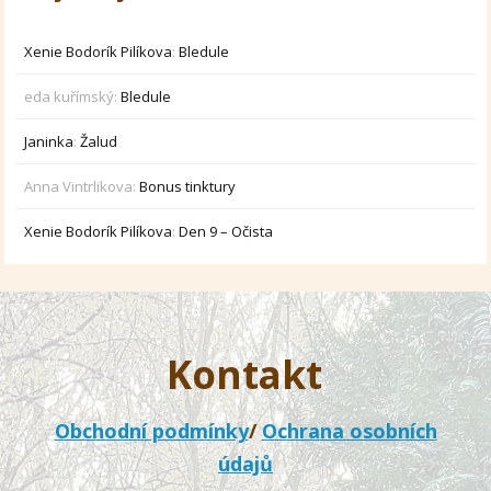
Xenie Bodorík Pilíkova
:
Bledule
eda kuřímský
:
Bledule
Janinka
:
Žalud
Anna Vintrlikova
:
Bonus tinktury
Xenie Bodorík Pilíkova
:
Den 9 – Očista
Kontakt
Obchodní podmínky
/
Ochrana osobních
údajů