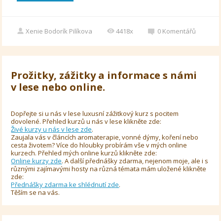
Xenie Bodorík Pilíkova
4418x
0
Komentářů
Prožitky, zážitky a informace s námi
v lese nebo online.
Dopřejte si u nás v lese luxusní zážitkový kurz s pocitem
dovolené. Přehled kurzů u nás v lese klikněte zde:
Živé kurzy u nás v lese zde
.
Zaujala vás v článcích aromaterapie, vonné dýmy, koření nebo
cesta životem? Více do hloubky probírám vše v mých online
kurzech. Přehled mých online kurzů klikněte zde:
Online kurzy zde
. A další přednášky zdarma, nejenom moje, ale i s
různými zajímavými hosty na různá témata mám uložené klikněte
zde:
Přednášky zdarma ke shlédnutí zde
.
Těším se na vás.