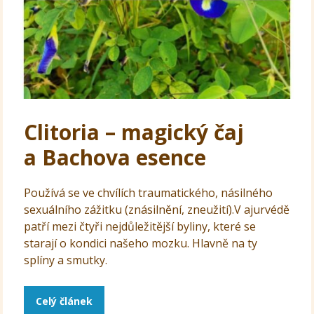
Clitoria – magický čaj
a Bachova esence
Používá se ve chvílích traumatického, násilného
sexuálního zážitku (znásilnění, zneužití).V ajurvédě
patří mezi čtyři nejdůležitější byliny, které se
starají o kondici našeho mozku. Hlavně na ty
splíny a smutky.
Celý článek