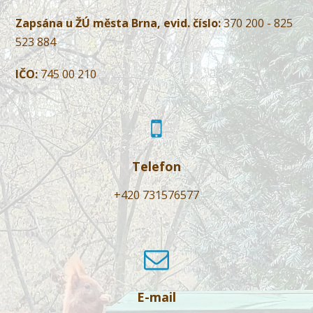
Zapsána u ŽÚ města Brna, evid. číslo:
370 200 - 825
523 884
IČO:
745 00 210
Telefon
+420 731576577
E-mail