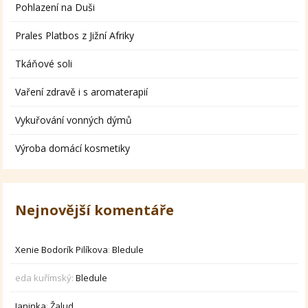
Pohlazení na Duši
Prales Platbos z Jižní Afriky
Tkáňové soli
Vaření zdravě i s aromaterapií
Vykuřování vonných dýmů
Výroba domácí kosmetiky
Nejnovější komentáře
Xenie Bodorík Pilíkova
:
Bledule
eda kuřímský
:
Bledule
Janinka
:
Žalud