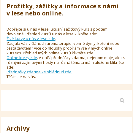
Prožitky, zážitky a informace s námi
v lese nebo online.
Dopřejte si u nás v lese luxusní zážitkový kurz s pocitem
dovolené. Přehled kurzů u nás v lese klikněte zde:
Živé kurzy u nás v lese zde
.
Zaujala vás v článcích aromaterapie, vonné dýmy, koření nebo
cesta životem? Více do hloubky probírám vše v mých online
kurzech. Přehled mých online kurzů klikněte zde:
Online kurzy zde
. A další přednášky zdarma, nejenom moje, ale i s
různými zajímavými hosty na různá témata mám uložené klikněte
zde:
Přednášky zdarma ke shlédnutí zde
.
Těším se na vás.
Archivy