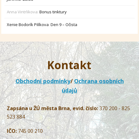
Anna Vintrlikova
:
Bonus tinktury
Xenie Bodorík Pilíkova
:
Den 9 – Očista
Kontakt
Obchodní podmínky
/
Ochrana osobních
údajů
Zapsána u ŽÚ města Brna, evid. číslo:
370 200 - 825
523 884
IČO:
745 00 210