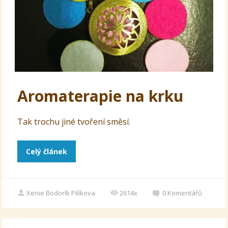
Aromaterapie na krku
Tak trochu jiné tvoření směsí.
Celý článek
Xenie Bodorík Pilíkova
2614x
0
Komentářů