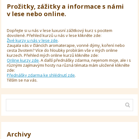
Prožitky, zážitky a informace s námi
v lese nebo online.
Dopřejte si u nás v lese luxusní zážitkový kurz s pocitem
dovolené. Přehled kurzů u nás v lese klikněte zde:
Živé kurzy u nás v lese zde
.
Zaujala vás v článcích aromaterapie, vonné dýmy, koření nebo
cesta životem? Více do hloubky probírám vše v mých online
kurzech. Přehled mých online kurzů klikněte zde:
Online kurzy zde
. A další přednášky zdarma, nejenom moje, ale i s
různými zajímavými hosty na různá témata mám uložené klikněte
zde:
Přednášky zdarma ke shlédnutí zde
.
Těším se na vás.
Archivy