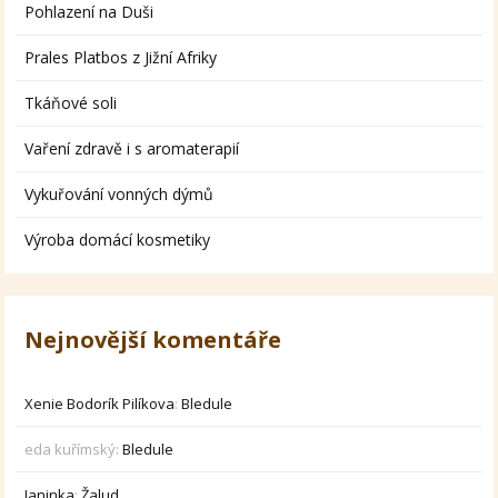
Pohlazení na Duši
Prales Platbos z Jižní Afriky
Tkáňové soli
Vaření zdravě i s aromaterapií
Vykuřování vonných dýmů
Výroba domácí kosmetiky
Nejnovější komentáře
Xenie Bodorík Pilíkova
:
Bledule
eda kuřímský
:
Bledule
Janinka
:
Žalud