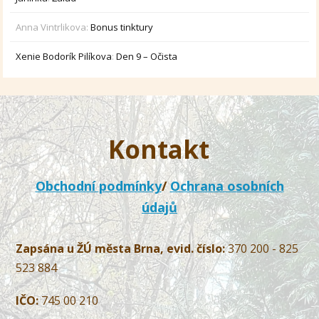
Anna Vintrlikova
:
Bonus tinktury
Xenie Bodorík Pilíkova
:
Den 9 – Očista
Kontakt
Obchodní podmínky
/
Ochrana osobních
údajů
Zapsána u ŽÚ města Brna, evid. číslo:
370 200 - 825
523 884
IČO:
745 00 210