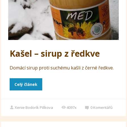
Kašel – sirup z ředkve
Domácí sirup proti suchému kašli z černé ředkve.
Celý článek
Xenie Bodorík Pilíkova
4097x
0
Komentářů