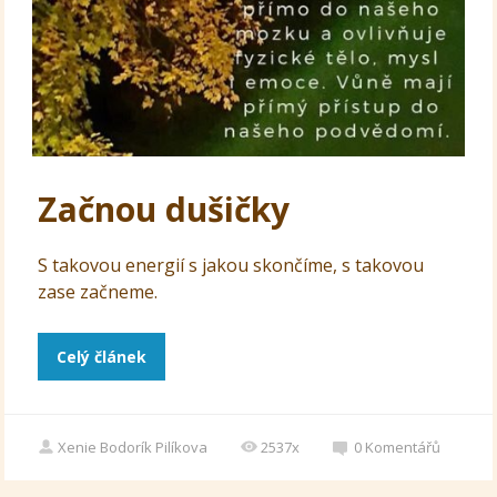
Začnou dušičky
S takovou energií s jakou skončíme, s takovou
zase začneme.
Celý článek
Xenie Bodorík Pilíkova
2537x
0
Komentářů