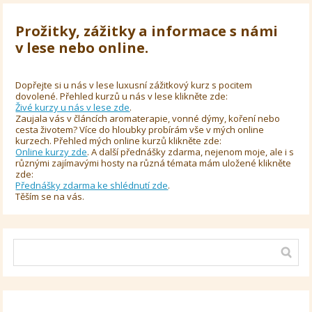
Prožitky, zážitky a informace s námi
v lese nebo online.
Dopřejte si u nás v lese luxusní zážitkový kurz s pocitem
dovolené. Přehled kurzů u nás v lese klikněte zde:
Živé kurzy u nás v lese zde
.
Zaujala vás v článcích aromaterapie, vonné dýmy, koření nebo
cesta životem? Více do hloubky probírám vše v mých online
kurzech. Přehled mých online kurzů klikněte zde:
Online kurzy zde
. A další přednášky zdarma, nejenom moje, ale i s
různými zajímavými hosty na různá témata mám uložené klikněte
zde:
Přednášky zdarma ke shlédnutí zde
.
Těším se na vás.