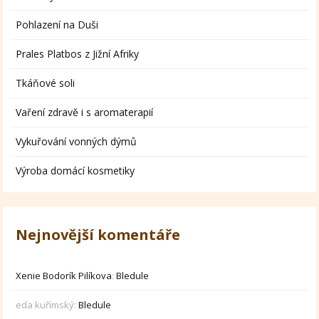
Pohlazení na Duši
Prales Platbos z Jižní Afriky
Tkáňové soli
Vaření zdravě i s aromaterapií
Vykuřování vonných dýmů
Výroba domácí kosmetiky
Nejnovější komentáře
Xenie Bodorík Pilíkova
:
Bledule
eda kuřímský
:
Bledule