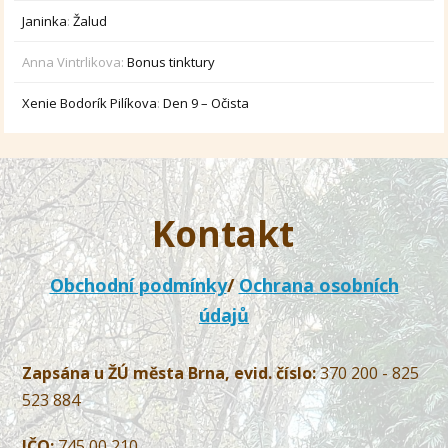
Janinka
:
Žalud
Anna Vintrlikova
:
Bonus tinktury
Xenie Bodorík Pilíkova
:
Den 9 – Očista
Kontakt
Obchodní podmínky
/
Ochrana osobních
údajů
Zapsána u ŽÚ města Brna, evid. číslo:
370 200 - 825
523 884
IČO:
745 00 210