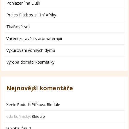
Pohlazení na Duši
Prales Platbos z Jižní Afriky
Tkáňové soli
Vaření zdravě i s aromaterapií
Vykuřování vonných dýmů
Výroba domácí kosmetiky
Nejnovější komentáře
Xenie Bodorík Pilíkova
:
Bledule
eda kuřímský
:
Bledule
Janinka
:
Žalud