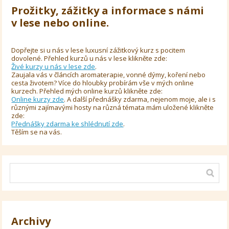
Prožitky, zážitky a informace s námi
v lese nebo online.
Dopřejte si u nás v lese luxusní zážitkový kurz s pocitem
dovolené. Přehled kurzů u nás v lese klikněte zde:
Živé kurzy u nás v lese zde
.
Zaujala vás v článcích aromaterapie, vonné dýmy, koření nebo
cesta životem? Více do hloubky probírám vše v mých online
kurzech. Přehled mých online kurzů klikněte zde:
Online kurzy zde
. A další přednášky zdarma, nejenom moje, ale i s
různými zajímavými hosty na různá témata mám uložené klikněte
zde:
Přednášky zdarma ke shlédnutí zde
.
Těším se na vás.
Archivy