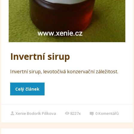
Invertní sirup
Invertní sirup, levotočivá konzervační záležitost.
Celý článek
Xenie Bodorík Pilíkova
8227x
0
Komentářů