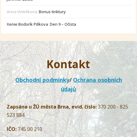
Anna Vintrlikova
:
Bonus tinktury
Xenie Bodorík Pilíkova
:
Den 9 – Očista
Kontakt
Obchodní podmínky
/
Ochrana osobních
údajů
Zapsána u ŽÚ města Brna, evid. číslo:
370 200 - 825
523 884
IČO:
745 00 210