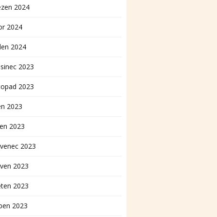
ezen 2024
or 2024
den 2024
sinec 2023
topad 2023
en 2023
pen 2023
rvenec 2023
rven 2023
ěten 2023
ben 2023