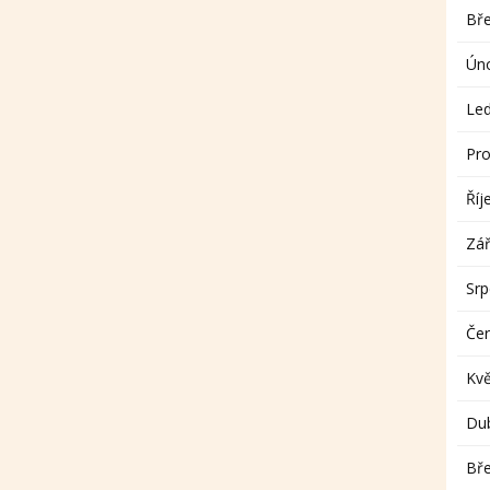
Bř
Ún
Le
Pro
Říj
Zář
Sr
Če
Kv
Du
Bř