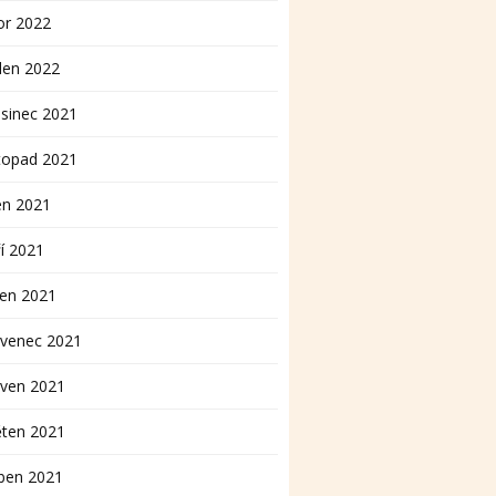
or 2022
den 2022
sinec 2021
topad 2021
en 2021
í 2021
pen 2021
rvenec 2021
rven 2021
ěten 2021
ben 2021