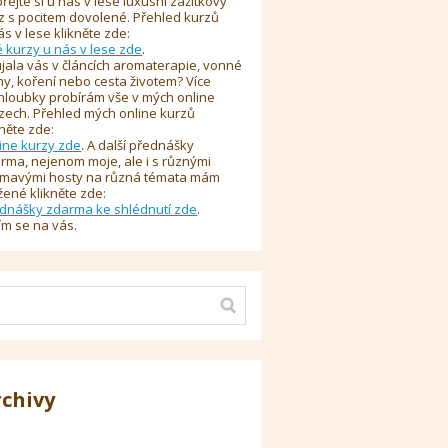
řejte si u nás v lese luxusní zážitkový
z s pocitem dovolené. Přehled kurzů
ás v lese klikněte zde:
é kurzy u nás v lese zde
.
jala vás v článcích aromaterapie, vonné
y, koření nebo cesta životem? Více
hloubky probírám vše v mých online
zech. Přehled mých online kurzů
kněte zde:
ine kurzy zde
. A další přednášky
rma, nejenom moje, ale i s různými
ímavými hosty na různá témata mám
žené klikněte zde:
dnášky zdarma ke shlédnutí zde
.
ím se na vás.
rchivy