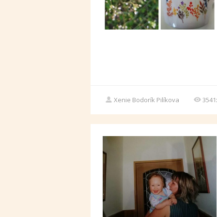
Xenie Bodorík Pilíkova
3541