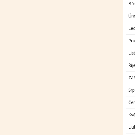
Bř
Ún
Le
Pro
Lis
Říj
Zář
Sr
Če
Kv
Du