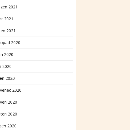
ezen 2021
or 2021
den 2021
topad 2020
en 2020
í 2020
pen 2020
rvenec 2020
rven 2020
ěten 2020
ben 2020