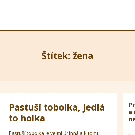
Štítek: žena
Pr
Pastuší tobolka, jedlá
a 
to holka
ne
Pastuší tobolka je velmi účinná a k tomu