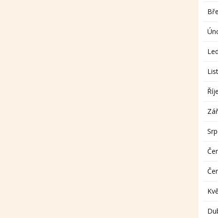
Bř
Ún
Le
Lis
Říj
Zář
Sr
Če
Če
Kv
Du