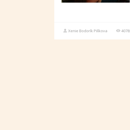
Xenie Bodorík Pilíkova
4078