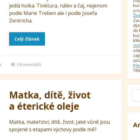
Dop
jedlá holka. Tinktura, nálev a čaj, nejenom
kur
u n
podle Marie Treben ale i podle Josefa
Živ
Zentricha.
Zau
dým
do 
kur
Celý článek
kli
Onl
zda
zaj
ulo
x
0
Komentářů
Pře
Těš
Matka, dítě, život
a éterické oleje
Matka, mateřství, dítě, život. Jaké vůně jsou
A
spojené s etapami výchovy podle mě?