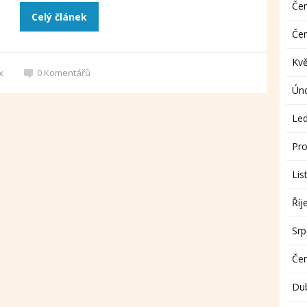
Če
Celý článek
Če
Kv
x
0
Komentářů
Ún
Le
Pro
Lis
Říj
Sr
Če
Du