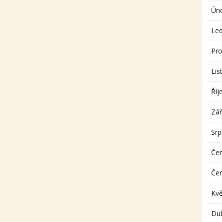
Ún
Le
Pro
Lis
Říj
Zář
Sr
Če
Če
Kv
Du