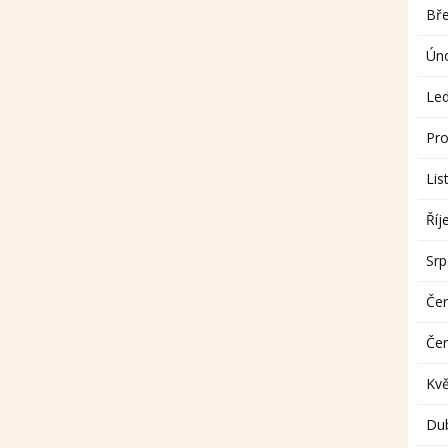
Bř
Ún
Le
Pro
Lis
Říj
Sr
Če
Če
Kv
Du