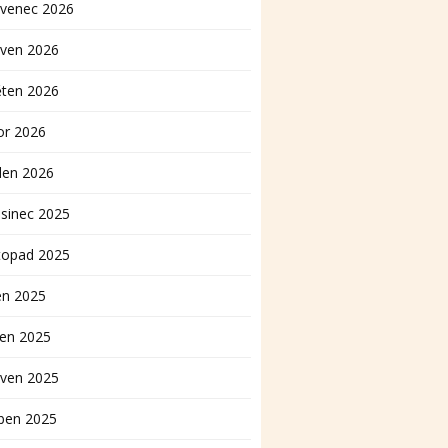
rvenec 2026
rven 2026
ěten 2026
or 2026
den 2026
sinec 2025
topad 2025
en 2025
pen 2025
rven 2025
ben 2025