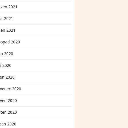
ezen 2021
or 2021
den 2021
topad 2020
en 2020
í 2020
pen 2020
rvenec 2020
rven 2020
ěten 2020
ben 2020