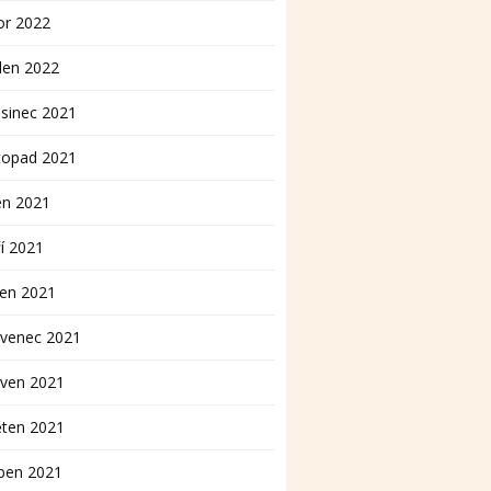
or 2022
den 2022
sinec 2021
topad 2021
en 2021
í 2021
pen 2021
rvenec 2021
rven 2021
ěten 2021
ben 2021