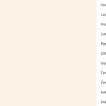
Ún
Le
Pro
Lis
Říj
Zář
Sr
Če
Če
Kv
Du