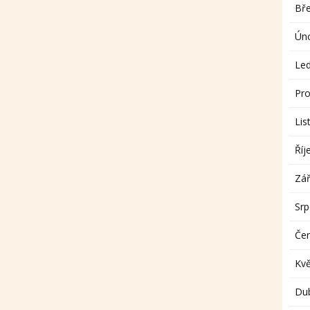
Bř
Ún
Le
Pro
Lis
Říj
Zář
Sr
Če
Kv
Du