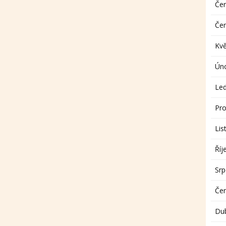
Če
Če
Kv
Ún
Le
Pro
Lis
Říj
Sr
Če
Du