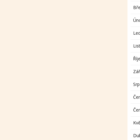
Bř
Ún
Le
Lis
Říj
Zář
Sr
Če
Če
Kv
Du