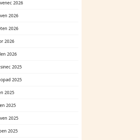
rvenec 2026
rven 2026
ěten 2026
or 2026
den 2026
sinec 2025
topad 2025
en 2025
pen 2025
rven 2025
ben 2025