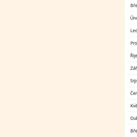
Bř
Ún
Le
Pro
Říj
Zář
Sr
Če
Kv
Du
Bř