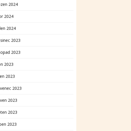
ezen 2024
or 2024
den 2024
sinec 2023
topad 2023
en 2023
pen 2023
rvenec 2023
rven 2023
ěten 2023
ben 2023