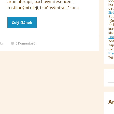
Dop
aromaterapií, bachovými esencemi,
kur
rostlinnými oleji, tkáňovými soličkami.
u n
Živ
Zau
dým
Celý článek
do 
kur
kli
Onl
zda
7x
0
Komentářů
zaj
ulo
Pře
Těš
A