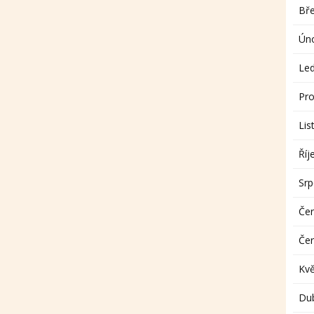
Bř
Ún
Le
Pro
Lis
Říj
Sr
Če
Če
Kv
Du