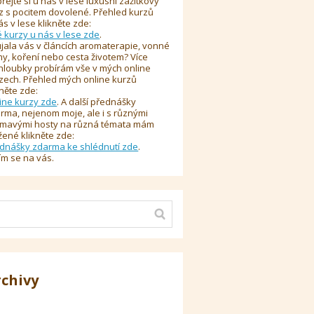
řejte si u nás v lese luxusní zážitkový
z s pocitem dovolené. Přehled kurzů
ás v lese klikněte zde:
é kurzy u nás v lese zde
.
jala vás v článcích aromaterapie, vonné
y, koření nebo cesta životem? Více
hloubky probírám vše v mých online
zech. Přehled mých online kurzů
kněte zde:
ine kurzy zde
. A další přednášky
rma, nejenom moje, ale i s různými
ímavými hosty na různá témata mám
žené klikněte zde:
dnášky zdarma ke shlédnutí zde
.
ím se na vás.
rchivy