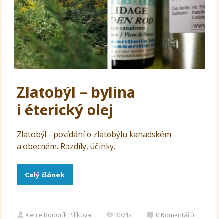
Zlatobýl – bylina
i éterický olej
Zlatobýl - povídání o zlatobýlu kanadském
a obecném. Rozdíly, účinky.
Celý článek
Xenie Bodorík Pilíkova
3071x
0
Komentářů