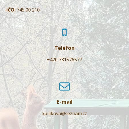
IČO:
745 00 210
Telefon
+420 731576577
E-mail
xpilikova@seznam.cz