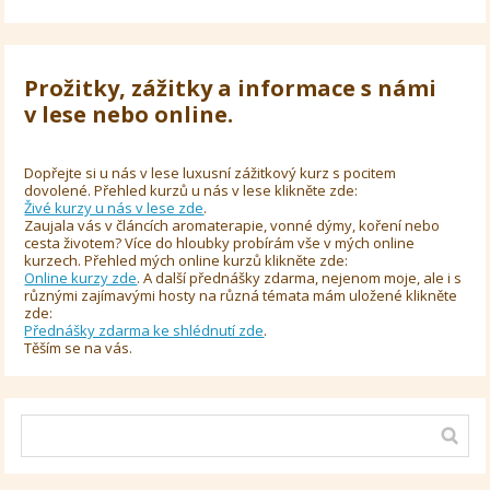
Prožitky, zážitky a informace s námi
v lese nebo online.
Dopřejte si u nás v lese luxusní zážitkový kurz s pocitem
dovolené. Přehled kurzů u nás v lese klikněte zde:
Živé kurzy u nás v lese zde
.
Zaujala vás v článcích aromaterapie, vonné dýmy, koření nebo
cesta životem? Více do hloubky probírám vše v mých online
kurzech. Přehled mých online kurzů klikněte zde:
Online kurzy zde
. A další přednášky zdarma, nejenom moje, ale i s
různými zajímavými hosty na různá témata mám uložené klikněte
zde:
Přednášky zdarma ke shlédnutí zde
.
Těším se na vás.