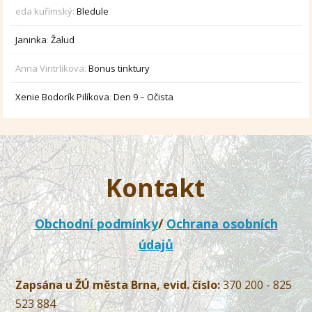
eda kuřímský
:
Bledule
Janinka
:
Žalud
Anna Vintrlikova
:
Bonus tinktury
Xenie Bodorík Pilíkova
:
Den 9 – Očista
Kontakt
Obchodní podmínky
/
Ochrana osobních
údajů
Zapsána u ŽÚ města Brna, evid. číslo:
370 200 - 825
523 884