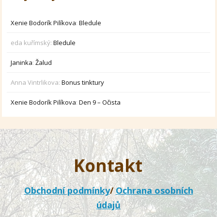
Xenie Bodorík Pilíkova
:
Bledule
eda kuřímský
:
Bledule
Janinka
:
Žalud
Anna Vintrlikova
:
Bonus tinktury
Xenie Bodorík Pilíkova
:
Den 9 – Očista
Kontakt
Obchodní podmínky
/
Ochrana osobních
údajů