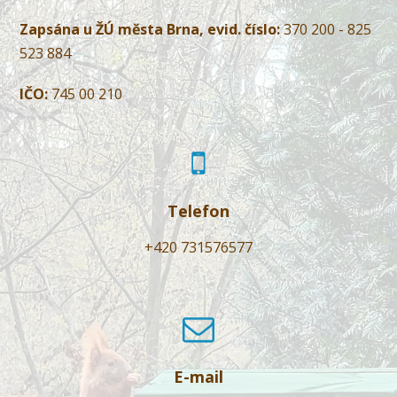
Zapsána u ŽÚ města Brna, evid. číslo:
370 200 - 825
523 884
IČO:
745 00 210
Telefon
+420 731576577
E-mail