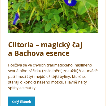
Clitoria – magický čaj
a Bachova esence
Používá se ve chvílích traumatického, násilného
sexuálního zážitku (znásilnění, zneužití).V ajurvédě
patří mezi čtyři nejdůležitější byliny, které se
starají o kondici našeho mozku. Hlavně na ty
splíny a smutky.
Celý článek