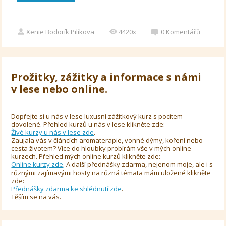
Xenie Bodorík Pilíkova
4420x
0
Komentářů
Prožitky, zážitky a informace s námi
v lese nebo online.
Dopřejte si u nás v lese luxusní zážitkový kurz s pocitem
dovolené. Přehled kurzů u nás v lese klikněte zde:
Živé kurzy u nás v lese zde
.
Zaujala vás v článcích aromaterapie, vonné dýmy, koření nebo
cesta životem? Více do hloubky probírám vše v mých online
kurzech. Přehled mých online kurzů klikněte zde:
Online kurzy zde
. A další přednášky zdarma, nejenom moje, ale i s
různými zajímavými hosty na různá témata mám uložené klikněte
zde:
Přednášky zdarma ke shlédnutí zde
.
Těším se na vás.