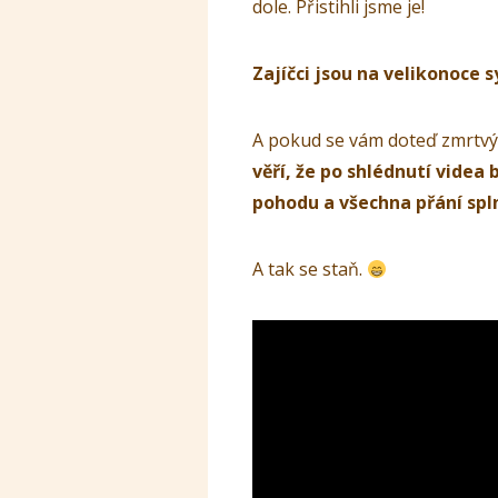
dole. Přistihli jsme je!
Zajíčci jsou na velikonoce
A pokud se vám doteď zmrtvý
věří, že po shlédnutí videa 
pohodu a všechna přání spl
A tak se staň.