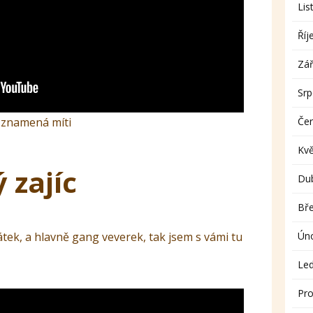
Lis
Říj
Zář
Sr
tí znamená míti
Če
Kv
zajíc
Du
Bř
tek, a hlavně gang veverek, tak jsem s vámi tu
Ún
Le
Pro