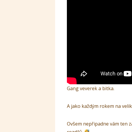
Gang veverek a bitka.
A jako každým rokem na veliko
Ovšem nepřipadne vám ten zaj
rozdílů.