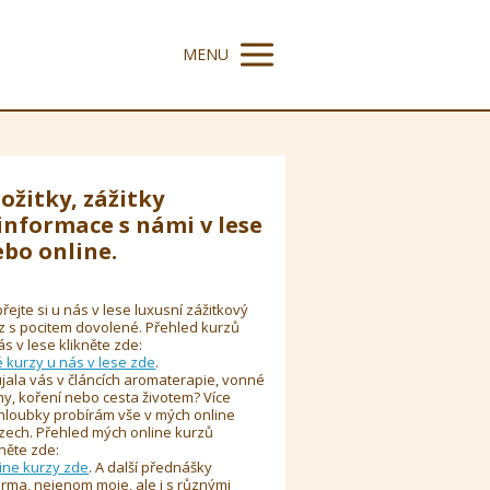
MENU
ožitky, zážitky
informace s námi v lese
bo online.
řejte si u nás v lese luxusní zážitkový
z s pocitem dovolené. Přehled kurzů
ás v lese klikněte zde:
é kurzy u nás v lese zde
.
jala vás v článcích aromaterapie, vonné
y, koření nebo cesta životem? Více
hloubky probírám vše v mých online
zech. Přehled mých online kurzů
kněte zde:
ine kurzy zde
. A další přednášky
rma, nejenom moje, ale i s různými