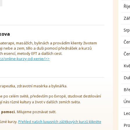
Říj
Zář
Sr
íkova
Če
aterapii, masážích, bylinách a provádím klienty životem
uji nebe a zem, tělo a duši pomocí přednášek a kurzů
 esencí, metody EFT a dalších cest.
Če
cz/online-kurzy-od-xenie/>>
Kv
Du
rapeutka, zdravotní masérka a bylinářka.
Bř
 po celém světě, především po Evropě, studovat destilování
Ún
ají nás různé kultury a život v dalších zemích světa.
t pomoci.
Milujeme poznávat svět.
Le
ůzné kurzy.
Přehled našich luxusních zážitkových kurzů klikněte
Pro