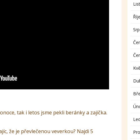
Lis
Říj
Sr
Če
Če
Kv
Du
Bř
Ún
noce, tak i letos jsme pekli beránky a zajíčka.
Le
íc, že je převlečenou veverkou? Najdi 5
Pro