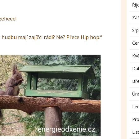
Říj
Zář
eeheee!
Sr
u hudbu mají zajíčci rádi? Ne? Přece Hip hop.“
Če
Kv
Du
Bř
Ún
Le
Pro
Lis