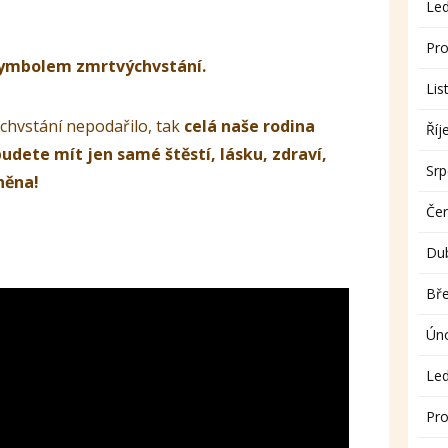
Le
Pro
 symbolem zmrtvýchvstání.
Lis
chvstání nepodařilo, tak
celá naše rodina
Říj
budete mít jen samé štěstí, lásku, zdraví,
Sr
něna!
Če
Du
Bř
Ún
Le
Pro