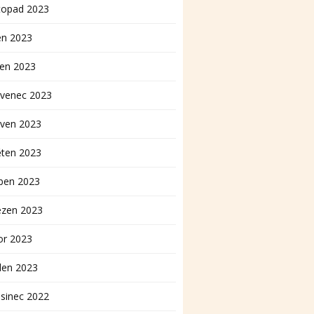
topad 2023
en 2023
pen 2023
rvenec 2023
rven 2023
ěten 2023
ben 2023
ezen 2023
or 2023
den 2023
sinec 2022