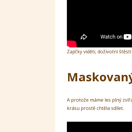
Zajíčky viděti, doživotní štěs
Maskovaný 
A protože máme les plný zvířá
krásu prostě chtěla sdílet.