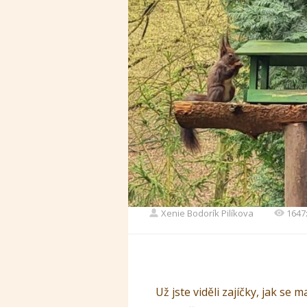
Xenie Bodorík Pilíkova
1647
Už jste viděli zajíčky, jak se