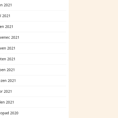
en 2021
í 2021
pen 2021
rvenec 2021
rven 2021
ěten 2021
ben 2021
ezen 2021
or 2021
den 2021
topad 2020