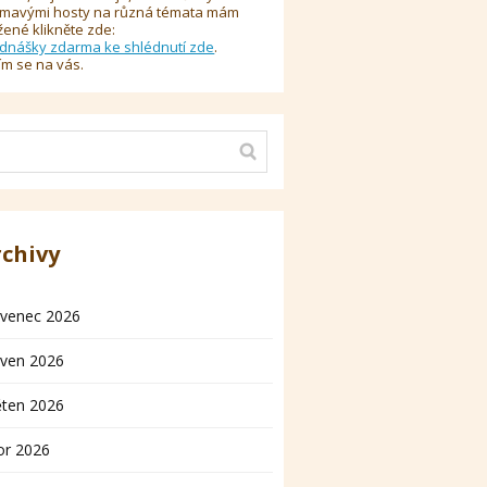
ímavými hosty na různá témata mám
žené klikněte zde:
dnášky zdarma ke shlédnutí zde
.
ím se na vás.
rchivy
rvenec 2026
rven 2026
ěten 2026
or 2026