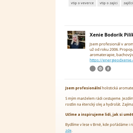
vtip o veverce
vtip o zajíci
zajíčci
Xenie Bodorík Pil
Jsem profesionál v arom
už od roku 2006. Propoj
aromaterapie, bachových
https://energieodxenie.
Jsem
profesionální
holistická aromate
S mým manželem rádi cestujeme. Jezdíme
rostlin na éterický olej a hydrolát. Zajím
Učíme a inspirujeme lidi, jak si umě
Bydlíme v lese v Brně, kde pořádáme i r
zde
.