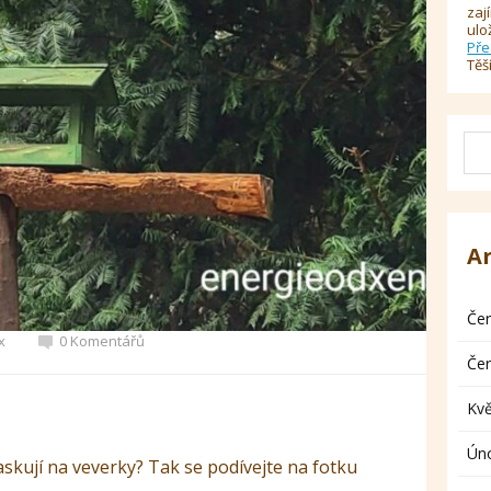
zaj
ulo
Pře
Těš
A
Če
x
0 Komentářů
Če
Kv
Ún
 maskují na veverky? Tak se podívejte na fotku