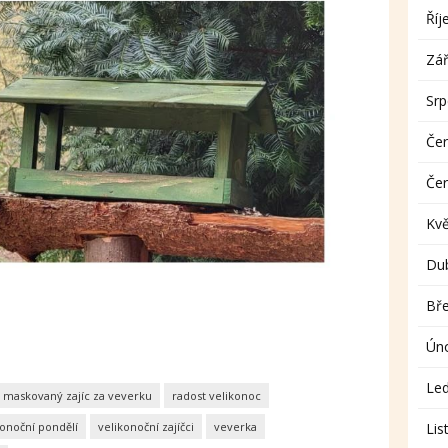
Říj
Zář
Sr
Če
Če
Kv
Du
Bř
Ún
Le
maskovaný zajíc za veverku
radost velikonoc
Lis
konoční pondělí
velikonoční zajíčci
veverka