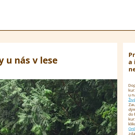
Pr
y u nás v lese
a 
ne
Dop
kur
u n
Živ
Zau
dým
do 
kur
kli
Onl
zda