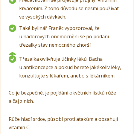
Předávkování se projevuje průjmy, vnitřním
krvácením. Z toho důvodu se nesmí používat
ve vysokých dávkách.
Také bylinář Franěc vypozoroval, že
u nádorových onemocnění se po podání
třezalky stav nemocného zhorší.
Třezalka ovlivňuje účinky léků. Bacha
u antikoncepce a pokud berete jakékoliv léky,
konzultujte s lékařem, anebo s lékárníkem.
Co je bezpečné, je pojídání okvětních lístků růže
a čaj z nich.
Růže hladí srdce, působí proti atakům a obsahují
vitamín C.