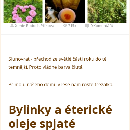
Xenie Bodorík Pilíkova
715x
0 Komentářů
Slunovrat ‐ přechod ze světlé části roku do té
temnější. Proto vládne barva žlutá.
Přímo u našeho domu v lese nám roste třezalka.
Bylinky a éterické
oleje spjaté