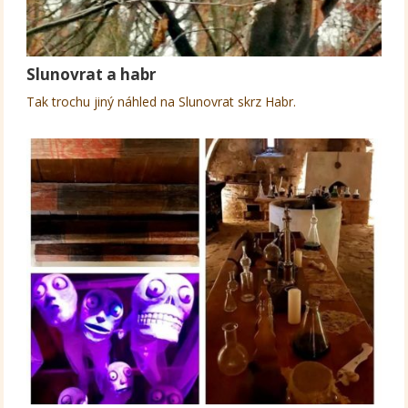
Slunovrat a habr
Tak trochu jiný náhled na Slunovrat skrz Habr.