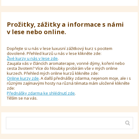
Prožitky, zážitky a informace s námi
v lese nebo online.
Dopřejte si u nás v lese luxusní zážitkový kurz s pocitem
dovolené. Přehled kurzů u nás v lese klikněte zde:
Živé kurzy u nás v lese zde
.
Zaujala vás v článcích aromaterapie, vonné dýmy, koření nebo
cesta životem? Více do hloubky probírám vše v mých online
kurzech. Přehled mých online kurzů klikněte zde:
Online kurzy zde
. A další přednášky zdarma, nejenom moje, ale i s
různými zajímavými hosty na různá témata mám uložené klikněte
zde:
Přednášky zdarma ke shlédnutí zde
.
Těším se na vás.