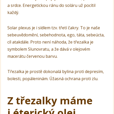
a srdce. Energetickou ránu do soláru už pocítil
každý.
Solar plexus je i sídlem tzv. třetí čakry. To je naše
sebeuvědomění, sebehodnota, ego, táta, sebeúcta,
cíl atakdále. Proto není náhoda, že třezalka je
symbolem Slunovratu, a že dává v olejovém
macerátu červenou barvu.
Třezalka je prostě dokonalá bylina proti depresím,
bolesti, popáleninám. Úžasná ochrana proti zlu.
Z třezalky máme
i éterický olej