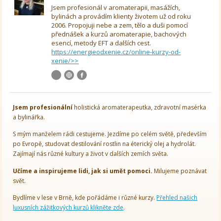
Jsem profesionál v aromaterapii, masážích,
bylinách a provádím klienty životem už od roku
2006. Propojuji nebe a zem, tělo a duši pomocí
přednášek a kurzů aromaterapie, bachových
esencí, metody EFT a dalších cest.
https://energieodxenie.cz/online-kurzy-od-
xenie/>>
Jsem
profesionální
holistická aromaterapeutka, zdravotní masérka
a bylinářka.
S mým manželem rádi cestujeme. Jezdíme po celém světě, především
po Evropě, studovat destilování rostlin na éterický olej a hydrolát.
Zajímají nás různé kultury a život v dalších zemích světa.
Učíme a inspirujeme lidi, jak si umět pomoci.
Milujeme poznávat
svět.
Bydlíme v lese v Brně, kde pořádáme i různé kurzy.
Přehled našich
luxusních zážitkových kurzů klikněte zde
.