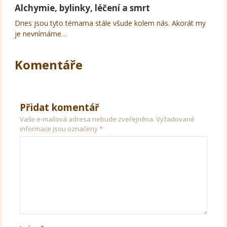
Alchymie, bylinky, léčení a smrt
Dnes jsou tyto témama stále všude kolem nás. Akorát my
je nevnímáme…
Komentáře
Přidat komentář
Vaše e-mailová adresa nebude zveřejněna.
Vyžadované
informace jsou označeny
*