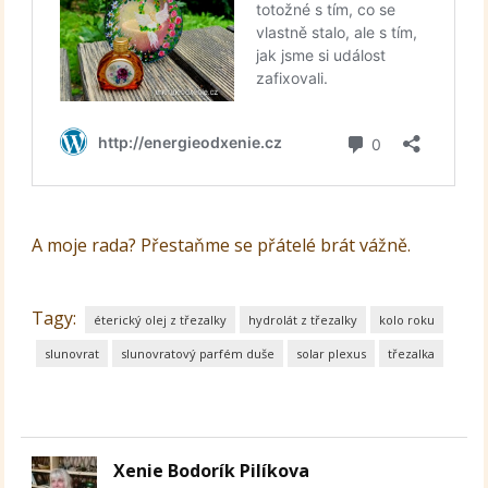
A moje rada? Přestaňme se přátelé brát vážně.
Tagy:
éterický olej z třezalky
hydrolát z třezalky
kolo roku
slunovrat
slunovratový parfém duše
solar plexus
třezalka
Xenie Bodorík Pilíkova