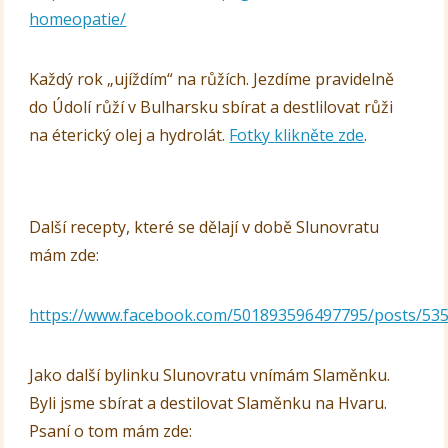
homeopatie/
Každý rok „ujíždím“ na růžích. Jezdíme pravidelně
do Údolí růží v Bulharsku sbírat a destlilovat růži
na éterický olej a hydrolát.
Fotky
klikněte
zde
.
Další recepty, které se dělají v době Slunovratu
mám zde:
https://www.facebook.com/501893596497795/posts/53
Jako další bylinku Slunovratu vnímám Slaměnku.
Byli jsme sbírat a destilovat Slaměnku na Hvaru.
Psaní o tom mám zde: