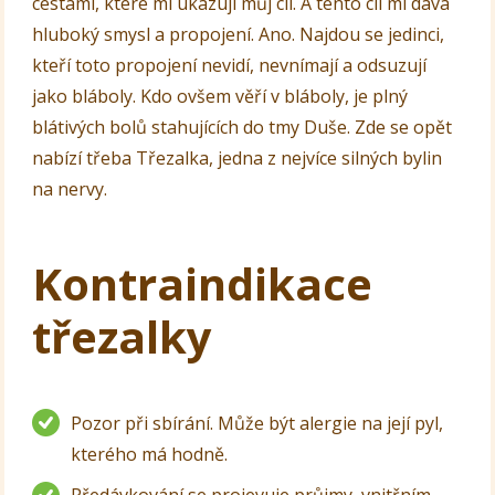
cestami, které mi ukazují můj cíl. A tento cíl mi dává
hluboký smysl a propojení. Ano. Najdou se jedinci,
kteří toto propojení nevidí, nevnímají a odsuzují
jako bláboly. Kdo ovšem věří v bláboly, je plný
blátivých bolů stahujících do tmy Duše. Zde se opět
nabízí třeba Třezalka, jedna z nejvíce silných bylin
na nervy.
Kontraindikace
třezalky
Pozor při sbírání. Může být alergie na její pyl,
kterého má hodně.