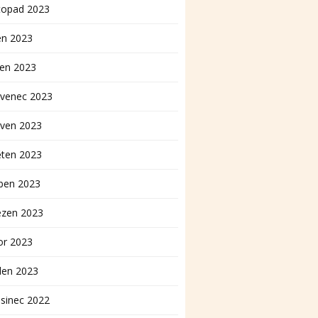
topad 2023
en 2023
pen 2023
rvenec 2023
rven 2023
ěten 2023
ben 2023
ezen 2023
or 2023
den 2023
sinec 2022