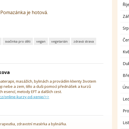
Říj
. Pomazánka je hotová.
Zář
Sr
Če
svačinka pro děti
vegan
vegetarián
zdravá strava
Kv
Du
íkova
Bř
aterapii, masážích, bylinách a provádím klienty životem
uji nebe a zem, tělo a duši pomocí přednášek a kurzů
Ún
 esencí, metody EFT a dalších cest.
cz/online-kurzy-od-xenie/>>
Le
Pro
Lis
rapeutka, zdravotní masérka a bylinářka.