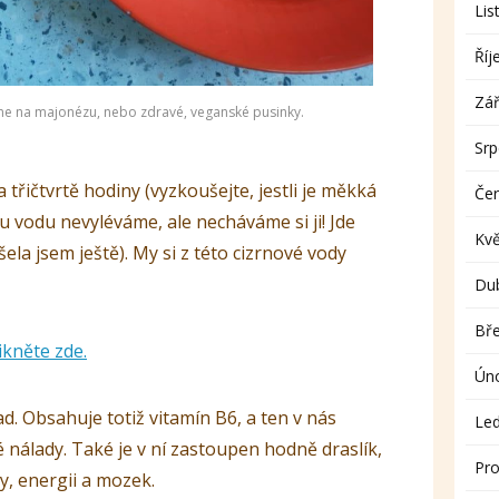
Lis
Říj
Zář
me na majonézu, nebo zdravé, veganské pusinky.
Sr
a třičtvrtě hodiny (vyzkoušejte, jestli je měkká
Če
tu vodu nevyléváme, ale necháváme si ji! Jde
Kv
ela jsem ještě). My si z této cizrnové vody
Du
Bř
ikněte zde.
Ún
ad. Obsahuje totiž vitamín B6, a ten v nás
Le
é nálady. Také je v ní zastoupen hodně draslík,
Pro
y, energii a mozek.