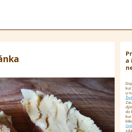
Pr
ánka
a 
ne
Dop
kur
u n
Živ
Zau
dým
do 
kur
kli
Onl
zda