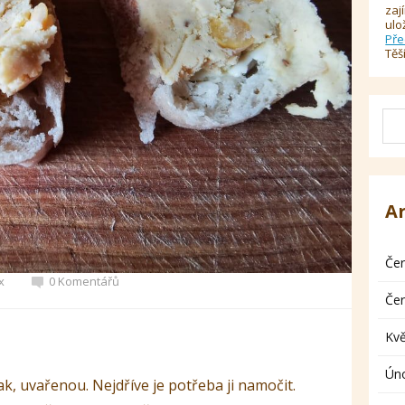
zaj
ulo
Pře
Těš
A
Če
x
0 Komentářů
Če
Kv
Ún
tak, uvařenou. Nejdříve je potřeba ji namočit.