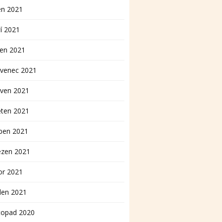
en 2021
í 2021
pen 2021
rvenec 2021
rven 2021
ěten 2021
ben 2021
ezen 2021
or 2021
den 2021
topad 2020