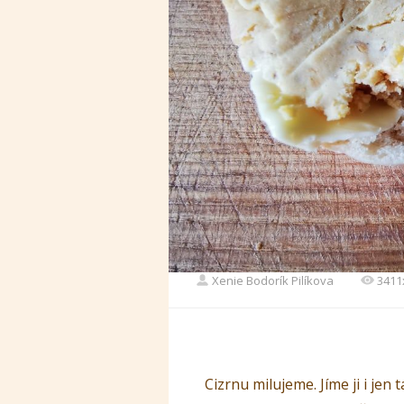
Xenie Bodorík Pilíkova
3411
Cizrnu milujeme. Jíme ji i jen 