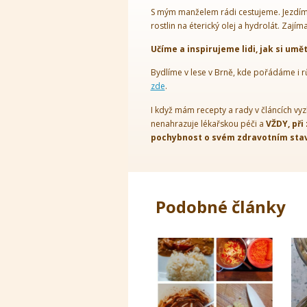
S mým manželem rádi cestujeme. Jezdíme
rostlin na éterický olej a hydrolát. Zajím
Učíme a inspirujeme lidi, jak si umě
Bydlíme v lese v Brně, kde pořádáme i r
zde
.
I když mám recepty a rady v článcích vyz
nenahrazuje lékařskou péči a
VŽDY, při
pochybnost o svém zdravotním stavu
Podobné články