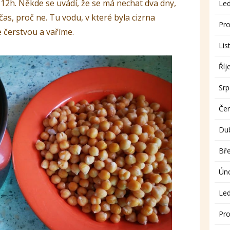
2h. Někde se uvádí, že se má nechat dva dny,
Le
 čas, proč ne. Tu vodu, v které byla cizrna
Pro
 čerstvou a vaříme.
Lis
Říj
Sr
Če
Du
Bř
Ún
Le
Pro