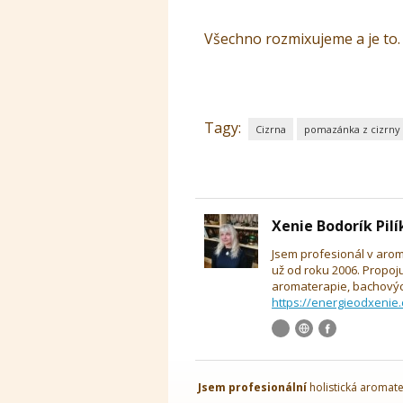
Všechno rozmixujeme a je to
Tagy:
Cizrna
pomazánka z cizrny
Xenie Bodorík Pil
Jsem profesionál v arom
už od roku 2006. Propoj
aromaterapie, bachových
https://energieodxenie.
Jsem
profesionální
holistická aromate