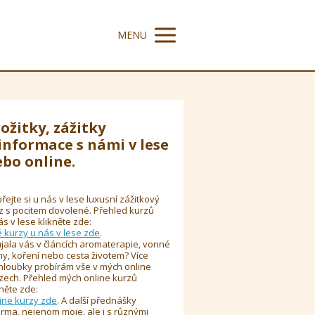
MENU
ožitky, zážitky
informace s námi v lese
bo online.
řejte si u nás v lese luxusní zážitkový
z s pocitem dovolené. Přehled kurzů
ás v lese klikněte zde:
é kurzy u nás v lese zde
.
jala vás v článcích aromaterapie, vonné
y, koření nebo cesta životem? Více
hloubky probírám vše v mých online
zech. Přehled mých online kurzů
kněte zde:
ine kurzy zde
. A další přednášky
rma, nejenom moje, ale i s různými