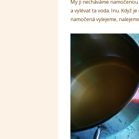
My ji necháváme namočenou 1
a vylévat ta voda. Inu. Když je
namočená vylejeme, nalejeme