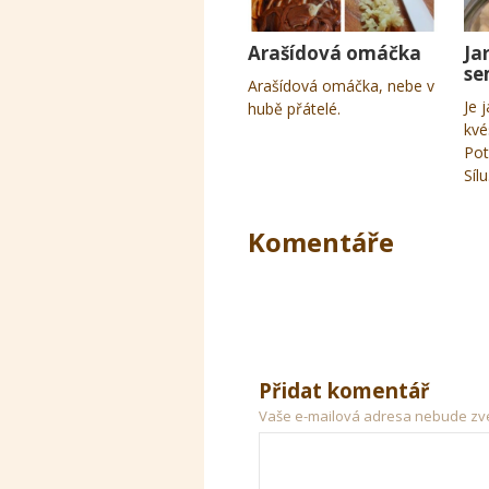
Arašídová omáčka
Ja
se
Arašídová omáčka, nebe v
Je 
hubě přátelé.
kvé
Pot
Síl
Komentáře
Přidat komentář
Vaše e-mailová adresa nebude zv