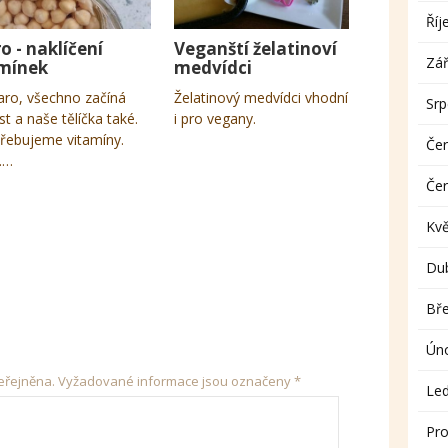
Říj
ro - naklíčení
Veganští želatinoví
Zář
mínek
medvídci
jaro, všechno začíná
Želatinový medvídci vhodní
Sr
st a naše tělíčka také.
i pro vegany.
řebujeme vitamíny.
Če
u.…
Če
Kv
Du
Bř
Ún
eřejněna.
Vyžadované informace jsou označeny
*
Le
Pro