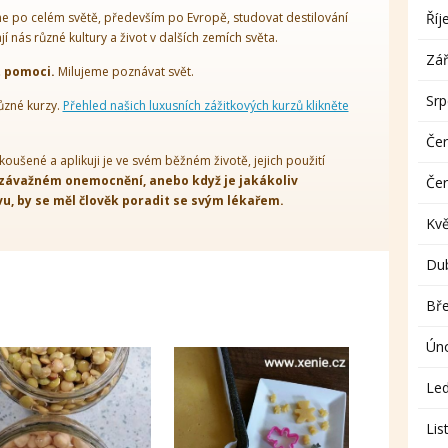
 po celém světě, především po Evropě, studovat destilování
Říj
ají nás různé kultury a život v dalších zemích světa.
Zář
t pomoci.
Milujeme poznávat svět.
Sr
ůzné kurzy.
Přehled našich luxusních zážitkových kurzů klikněte
Če
koušené a aplikuji je ve svém běžném životě, jejich použití
 závažném onemocnění, anebo když je jakákoliv
Če
, by se měl člověk poradit se svým lékařem.
Kv
Du
Bř
Ún
Le
Lis