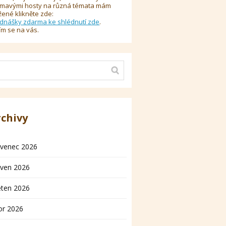
ímavými hosty na různá témata mám
žené klikněte zde:
dnášky zdarma ke shlédnutí zde
.
ím se na vás.
rchivy
rvenec 2026
rven 2026
ěten 2026
or 2026