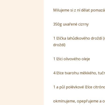
Milujeme si z ní dělat pomaz
350g uvařené cizrny
1 lžička lahůdkového droždí
droždí)
1 lžíci olivového oleje
4 lžíce tvarohu měkkého, tuč
1 a půl polévkové lžíce citrón
okmínujeme, opepřujeme a os