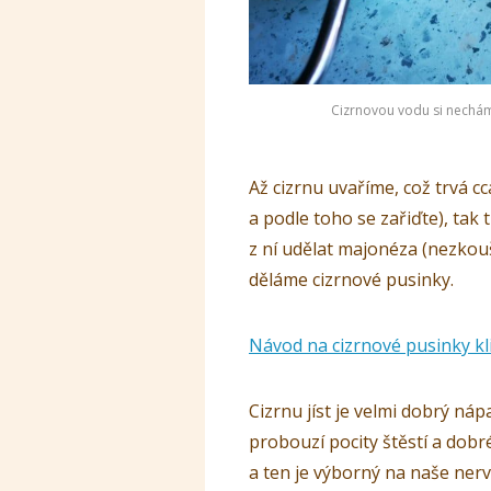
Cizrnovou vodu si nechá
Až cizrnu uvaříme, což trvá cc
a podle toho se zařiďte), tak 
z ní udělat majonéza (nezkouš
děláme cizrnové pusinky.
Návod na cizrnové pusinky kl
Cizrnu jíst je velmi dobrý náp
probouzí pocity štěstí a dobr
a ten je výborný na naše nerv