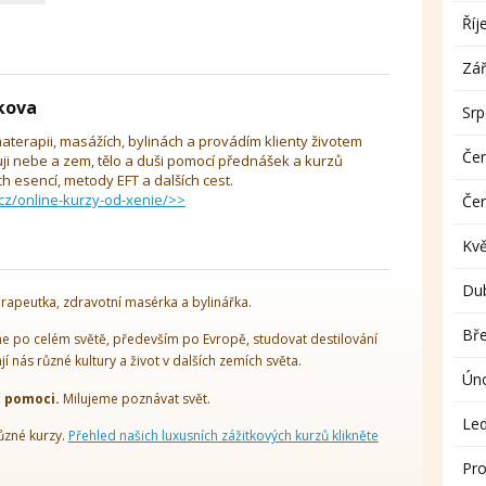
Říj
Zář
íkova
Sr
aterapii, masážích, bylinách a provádím klienty životem
Če
uji nebe a zem, tělo a duši pomocí přednášek a kurzů
 esencí, metody EFT a dalších cest.
cz/online-kurzy-od-xenie/>>
Če
Kv
Du
rapeutka, zdravotní masérka a bylinářka.
Bř
 po celém světě, především po Evropě, studovat destilování
ají nás různé kultury a život v dalších zemích světa.
Ún
t pomoci.
Milujeme poznávat svět.
Le
ůzné kurzy.
Přehled našich luxusních zážitkových kurzů klikněte
Pro