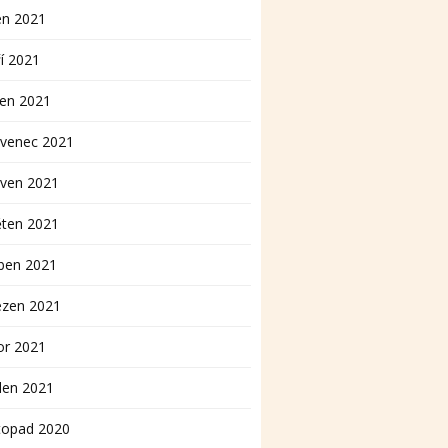
en 2021
í 2021
pen 2021
rvenec 2021
rven 2021
ěten 2021
ben 2021
ezen 2021
or 2021
den 2021
topad 2020