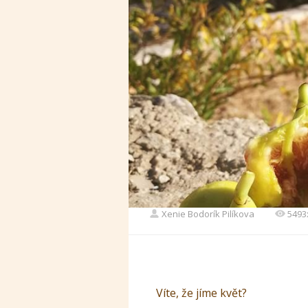
Xenie Bodorík Pilíkova
5493
Víte, že jíme květ?