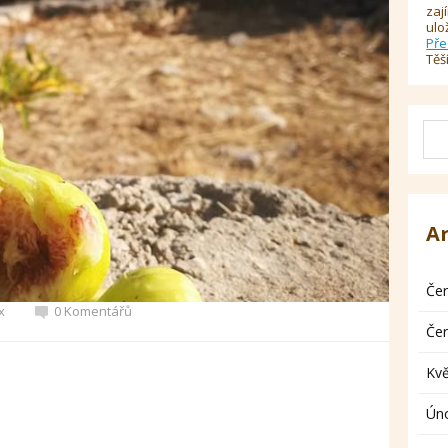
zaj
ulo
Pře
Těš
A
Če
x
0 Komentářů
Če
Kv
Ún