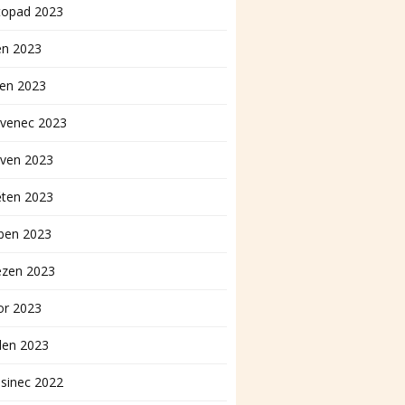
topad 2023
en 2023
pen 2023
rvenec 2023
rven 2023
ěten 2023
ben 2023
ezen 2023
or 2023
den 2023
sinec 2022