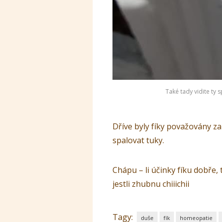
Také tady vidite ty
Dříve byly fíky považovány za
spalovat tuky.
Chápu – li účinky fíku dobře, 
jestli zhubnu chiiichii
Tagy:
duše
fík
homeopatie