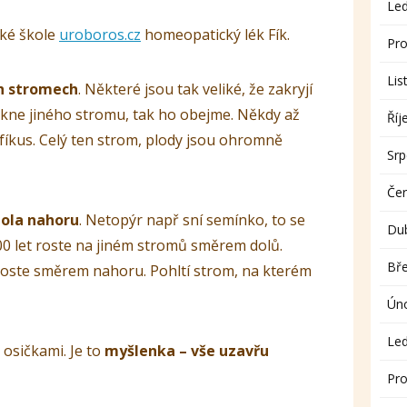
Le
cké škole
uroboros.cz
homeopatický lék Fík.
Pro
Lis
ch stromech
. Některé jsou tak veliké, že zakryjí
otkne jiného stromu, tak ho obejme. Někdy až
Říj
ící fíkus. Celý ten strom, plody jsou ohromně
Sr
Če
dola nahoru
. Netopýr např sní semínko, to se
Du
00 let roste na jiném stromů směrem dolů.
Bř
 roste směrem nahoru. Pohltí strom, na kterém
Ún
Le
 osičkami. Je to
myšlenka – vše uzavřu
Pro