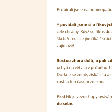
Probírali jsme na homeopati
A
povídali jsme si o fíkový
celé chrámy. Když se fíkus d
škrtí. V Indii se jim říká škrt
zajímavé!
Rostou zhora dolů, a pak z
uchytí na větvi a v průběhu 1
Dotkne se země, získá sílu a
rostl a ten časem zmizne.
Plod Fík je vevnitř opylováván
do sebe.