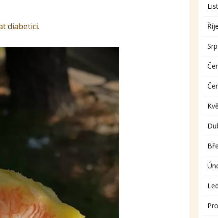
Lis
t diabetici.
Říj
Sr
Če
Če
Kv
Du
Bř
Ún
Le
Pro