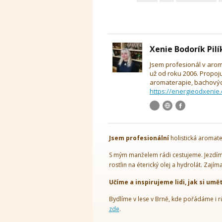
Xenie Bodorík Pil
Jsem profesionál v arom
už od roku 2006. Propoj
aromaterapie, bachových
https://energieodxenie.
Jsem
profesionální
holistická aromate
S mým manželem rádi cestujeme. Jezdíme
rostlin na éterický olej a hydrolát. Zajím
Učíme a inspirujeme lidi, jak si umě
Bydlíme v lese v Brně, kde pořádáme i r
zde
.