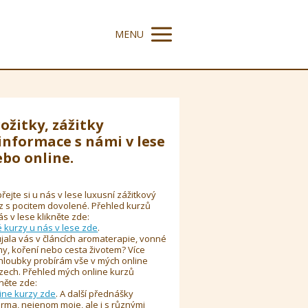
MENU
ožitky, zážitky
informace s námi v lese
bo online.
řejte si u nás v lese luxusní zážitkový
z s pocitem dovolené. Přehled kurzů
ás v lese klikněte zde:
é kurzy u nás v lese zde
.
jala vás v článcích aromaterapie, vonné
y, koření nebo cesta životem? Více
hloubky probírám vše v mých online
zech. Přehled mých online kurzů
kněte zde:
ine kurzy zde
. A další přednášky
rma, nejenom moje, ale i s různými