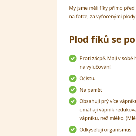
My jsme měli fíky přímo před
na fotce, za vyfocenými plody 
Plod fíků se po
Proti zácpě. Mají v sobě
na vylučování.
Očistu.
Na pamět
Obsahují prý více vápník
omáhají vápník redukovat
vápníku, než mléko. (Mlé
Odkyselují organismus