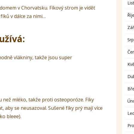
Lis
 domem v Chorvatsku. Fíkový strom je vidět
Říj
fíků v dálce za nimi…
Zář
užívá:
Sr
Če
 hodně vlákniny, takže jsou super
Kv
Du
Bř
u než mléko, takže proti osteoporóze. Fíky
Ún
, aby se neusazoval. Sušené fíky prý mají více
Le
ko bleee).
Pro