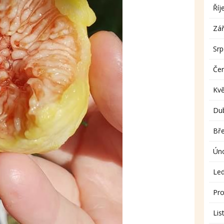
Říj
Zář
Sr
Če
Kv
Du
Bř
Ún
Le
Pro
Lis