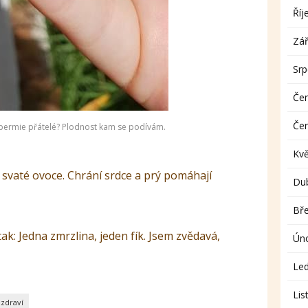
Říj
Zář
Sr
Če
Če
 spermie přátelé? Plodnost kam se podívám.
Kv
 svaté ovoce. Chrání srdce a prý pomáhají
Du
Bř
tak: Jedna zmrzlina, jeden fík. Jsem zvědavá,
Ún
Le
Lis
zdraví