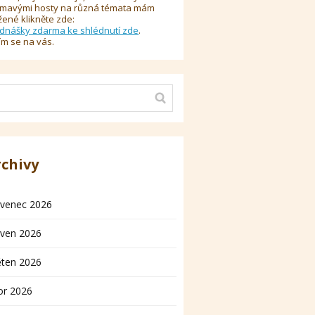
ímavými hosty na různá témata mám
žené klikněte zde:
dnášky zdarma ke shlédnutí zde
.
ím se na vás.
rchivy
rvenec 2026
rven 2026
ěten 2026
or 2026