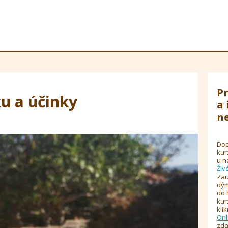
Pr
ku a účinky
a 
ne
Dop
kur
u n
Živ
Zau
dým
do 
kur
kli
Onl
zda