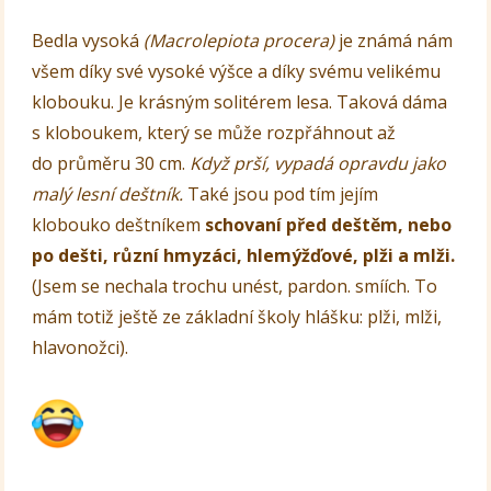
Bedla vysoká
(Macrolepiota procera)
je známá nám
všem díky své vysoké výšce a díky svému velikému
klobouku. Je krásným solitérem lesa. Taková dáma
s kloboukem, který se může rozpřáhnout až
do průměru 30 cm.
Když prší, vypadá opravdu jako
malý lesní deštník.
Také jsou pod tím jejím
klobouko deštníkem
schovaní před deštěm, nebo
po dešti, různí hmyzáci, hlemýžďové, plži a mlži.
(Jsem se nechala trochu unést, pardon. smíích. To
mám totiž ještě ze základní školy hlášku: plži, mlži,
hlavonožci).