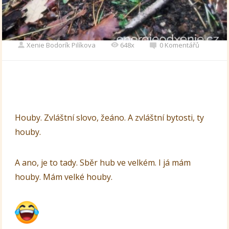
Xenie Bodorík Pilíkova
648x
0 Komentářů
Houby. Zvláštní slovo, žeáno. A zvláštní bytosti, ty
houby.
A ano, je to tady. Sběr hub ve velkém. I já mám
houby. Mám velké houby.