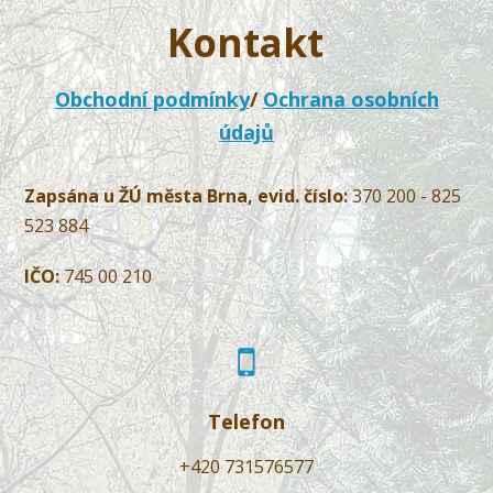
Kontakt
Obchodní podmínky
/
Ochrana osobních
údajů
Zapsána u ŽÚ města Brna, evid. číslo:
370 200 - 825
523 884
IČO:
745 00 210
Telefon
+420 731576577