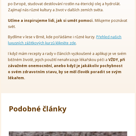
po Evropě, studovat destilování rostlin na éterický olej a hydrolát.
Zajímají nás různé kultury a život v dalších zemích světa.
Učíme a inspirujeme lidi, jak si umět pomoci.
Milujeme poznávat
svět.
Bydlíme v lese v Brně, kde pořádáme i různé kurzy.
Přehled našich
luxusních zážitkových kurzů klikněte zde
.
I když mám recepty a rady v článcích vyzkoušené a aplikuji je ve svém
běžném životě, jejich použití nenahrazuje lékařskou péči a
VŽDY, při
závažném onemocnění, anebo když je jakákoliv pochybnost
o svém zdravotním stavu, by se měl člověk poradit se svým
lékařem.
Podobné články