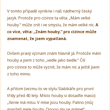
V tomto případě vynikne i náš nádherný český
jazyk. Protože pro cizince ta věta: „Mám velké
houby.“ může znít i ve smyslu, že mám velké nic.
A
co více, věta: „Znám houby.“ pro cizince může
znamenat, že jsem vypatlaná.
Ovšem pravý význam znám hlavně já. Protože mám
houby a jsem z toho „vedle jako bedle.“ Čili
pro cizince to může vyznít, že mám nic a ještě jsem
z toho mimo.
A přitom (vezmu to ve stylu Slabikáře pro první
třídy před 40 lety. Místo houby si dosaďte maso):
„Xenie má mísu. V míse jsou houby. Palino (můj
manžel) mele houby. Ooooo my se máme!“