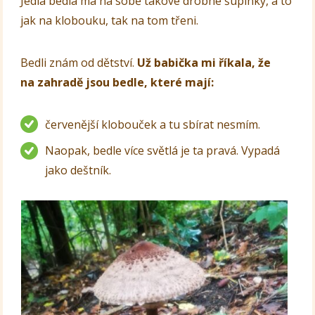
Jedlá bedla má na sobě takové drobné šupinky, a to
jak na klobouku, tak na tom třeni.
Bedli znám od dětství.
Už babička mi říkala, že
na zahradě jsou bedle, které mají:
červenější klobouček a tu sbírat nesmím.
Naopak, bedle více světlá je ta pravá. Vypadá
jako deštník.