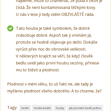
najdeme, může to znamenat, že půda v okolí je
čistá. Že není kontaminovaná těžkými kovy.
U nás v lese ji tedy vidím OBZVLÁŠTĚ ráda.
Tato houba je také symbolem, že dobré
znásobuje dobré. Aspoň tak ji vnímám já,
protože se hodně objevuje po dešti. Dokáže
vyrůst přes noc do obrovské velikosti.
V některých krajích se věří, že když člověk
bedlu uvidí jako první houbu sezóny, přinese
mu to štěstí a plodnost.
Plodnost v mém věku, to už fakt ne, ale tady je
myšleno plodnost všeho dobrého. A to chceme, že?
Tagy:
bedle
houba bedle
houby
jak poznám bedli jedlou