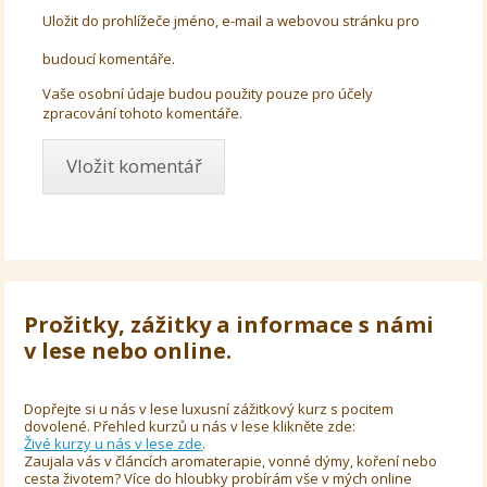
Uložit do prohlížeče jméno, e-mail a webovou stránku pro
budoucí komentáře.
Vaše osobní údaje budou použity pouze pro účely
zpracování tohoto komentáře.
Prožitky, zážitky a informace s námi
v lese nebo online.
Dopřejte si u nás v lese luxusní zážitkový kurz s pocitem
dovolené. Přehled kurzů u nás v lese klikněte zde:
Živé kurzy u nás v lese zde
.
Zaujala vás v článcích aromaterapie, vonné dýmy, koření nebo
cesta životem? Více do hloubky probírám vše v mých online