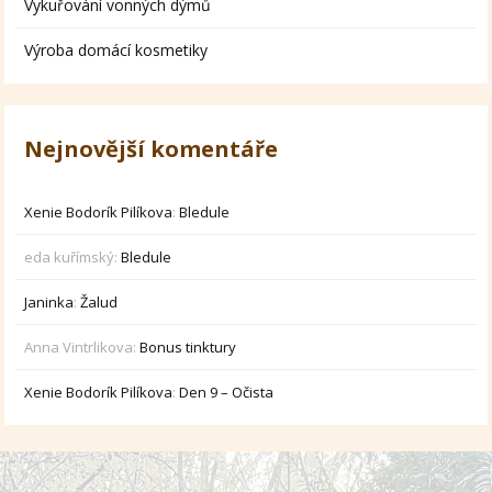
Vykuřování vonných dýmů
Výroba domácí kosmetiky
Nejnovější komentáře
Xenie Bodorík Pilíkova
:
Bledule
eda kuřímský
:
Bledule
Janinka
:
Žalud
Anna Vintrlikova
:
Bonus tinktury
Xenie Bodorík Pilíkova
:
Den 9 – Očista