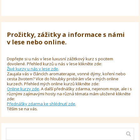
Prožitky, zážitky a informace s námi
v lese nebo online.
Dopřejte si u nás v lese luxusní zážitkový kurz s pocitem
dovolené. Přehled kurzů u nás v lese klikněte zde:
Živé kurzy u nás v lese zde
.
Zaujala vás v článcích aromaterapie, vonné dýmy, koření nebo
cesta životem? Více do hloubky probírám vše v mých online
kurzech. Přehled mých online kurzů klikněte zde:
Online kurzy zde
. A další přednášky zdarma, nejenom moje, ale i s
různými zajímavými hosty na různá témata mám uložené klikněte
zde:
Přednášky zdarma ke shlédnutí zde
.
Těším se na vás.