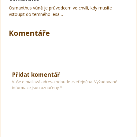
Osmanthus vůně je průvodcem ve chvíli, kdy musíte
vstoupit do temného lesa…
Komentáře
Přidat komentář
Vaše e-mailová adresa nebude zveřejněna.
Vyžadované
informace jsou označeny
*