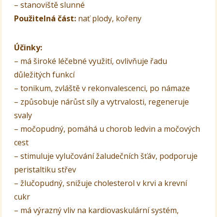
– stanoviště slunné
Použitelná část:
nať plody, kořeny
Účinky:
– má široké léčebné využití, ovlivňuje řadu
důležitých funkcí
– tonikum, zvláště v rekonvalescenci, po námaze
– způsobuje nárůst síly a vytrvalosti, regeneruje
svaly
– močopudný, pomáhá u chorob ledvin a močových
cest
– stimuluje vylučování žaludečních šťáv, podporuje
peristaltiku střev
– žlučopudný, snižuje cholesterol v krvi a krevní
cukr
– má výrazný vliv na kardiovaskulární systém,