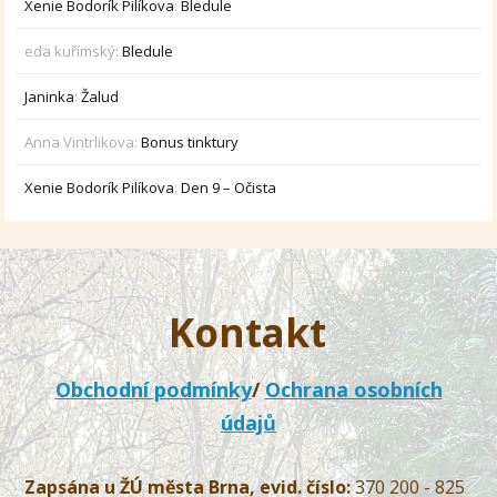
Xenie Bodorík Pilíkova
:
Bledule
eda kuřímský
:
Bledule
Janinka
:
Žalud
Anna Vintrlikova
:
Bonus tinktury
Xenie Bodorík Pilíkova
:
Den 9 – Očista
Kontakt
Obchodní podmínky
/
Ochrana osobních
údajů
Zapsána u ŽÚ města Brna, evid. číslo:
370 200 - 825