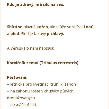
Kdo je zdravý, má sílu na sex.
Sbírá se
hlavně
kořen
, ale může se sbírat i
nať
a plod
. Plod je takový
pichlavý.
A Věruška o něm napsala:
Kotvičník zemní (Tribulus terrestris)
Pěstování:
– letnička pro květináč, truhlík, záhon
– na záhonu roste v chudých půdách,
drenážovaných
– nesnáší přelití