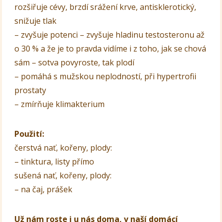
rozšiřuje cévy, brzdí srážení krve, antisklerotický,
snižuje tlak
– zvyšuje potenci – zvyšuje hladinu testosteronu až
o 30 % a že je to pravda vidíme i z toho, jak se chová
sám – sotva povyroste, tak plodí
– pomáhá s mužskou neplodností, při hypertrofii
prostaty
– zmírňuje klimakterium
Použití:
čerstvá nať, kořeny, plody:
– tinktura, listy přímo
sušená nať, kořeny, plody:
– na čaj, prášek
Už nám roste i u nás doma, v naší domácí