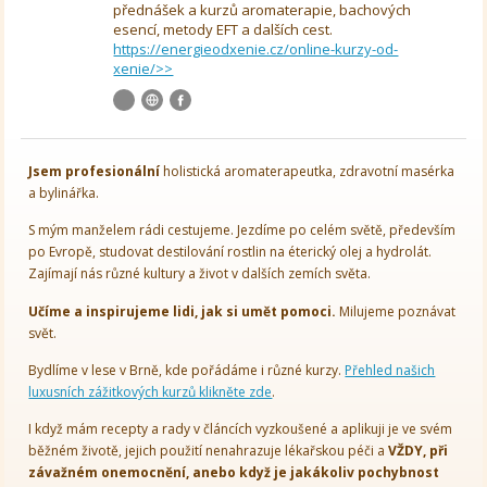
přednášek a kurzů aromaterapie, bachových
esencí, metody EFT a dalších cest.
https://energieodxenie.cz/online-kurzy-od-
xenie/>>
Jsem
profesionální
holistická aromaterapeutka, zdravotní masérka
a bylinářka.
S mým manželem rádi cestujeme. Jezdíme po celém světě, především
po Evropě, studovat destilování rostlin na éterický olej a hydrolát.
Zajímají nás různé kultury a život v dalších zemích světa.
Učíme a inspirujeme lidi, jak si umět pomoci.
Milujeme poznávat
svět.
Bydlíme v lese v Brně, kde pořádáme i různé kurzy.
Přehled našich
luxusních zážitkových kurzů klikněte zde
.
I když mám recepty a rady v článcích vyzkoušené a aplikuji je ve svém
běžném životě, jejich použití nenahrazuje lékařskou péči a
VŽDY, při
závažném onemocnění, anebo když je jakákoliv pochybnost