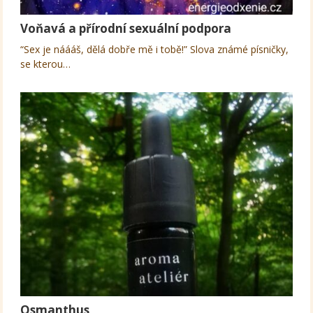
Voňavá a přírodní sexuální podpora
“Sex je náááš, dělá dobře mě i tobě!” Slova známé písničky,
se kterou…
Osmanthus