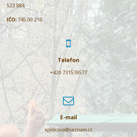
523 884
IČO:
745 00 210
Telefon
+420 731576577
E-mail
xpilikova@seznam.cz