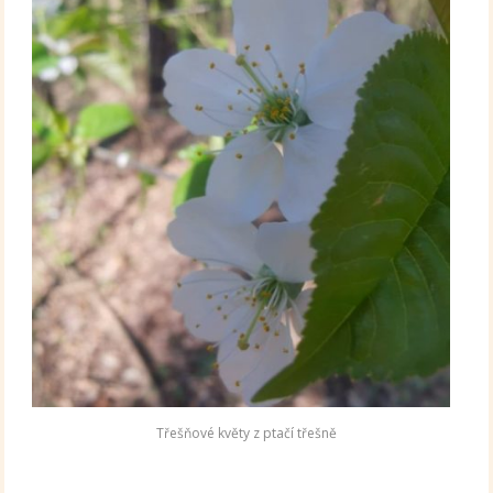
Třešňové květy z ptačí třešně