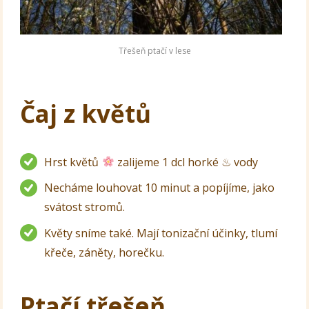
Třešeň ptačí v lese
Čaj z květů
Hrst květů
zalijeme 1 dcl horké ♨ vody
Necháme louhovat 10 minut a popíjíme, jako
svátost stromů.
Květy sníme také. Mají tonizační účinky, tlumí
křeče, záněty, horečku.
Ptačí třešeň