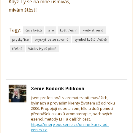
Když Ty se na mne usmíváš,
mívám štěstí.
Tagy:
čaj z květů
jaro
květ třešní
květy stromů
pryskyřice
pryskyřice ze stromů
symbol květů třešně
třešně
Václav Hybš píseň
Xenie Bodorík Pilíkova
Jsem profesionál v aromaterapii, masážích,
bylinách a provádím klienty životem už od roku
2006. Propojuji nebe a zem, tělo a duši pomocí
přednášek a kurzů aromaterapie, bachových
esencí, metody EFT a dalších cest.
https://energieodxenie.cz/online-kurzy-od-
xenie/>>