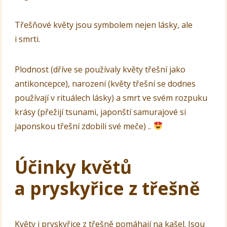
Třešňové květy jsou symbolem nejen lásky, ale
i smrti.
Plodnost (dříve se používaly květy třešní jako
antikoncepce), narození (květy třešní se dodnes
používají v rituálech lásky) a smrt ve svém rozpuku
krásy (přežijí tsunami, japonští samurajové si
japonskou třešní zdobili své meče) ..
Účinky květů
a pryskyřice z třešně
Květy i pryskyřice z třešně pomáhají na kašel. Jsou