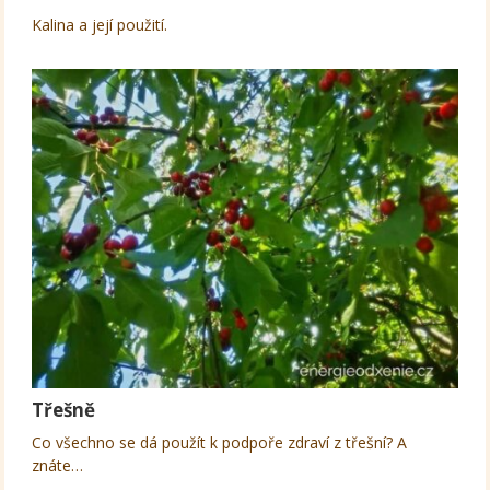
Kalina a její použití.
Třešně
Co všechno se dá použít k podpoře zdraví z třešní? A
znáte…