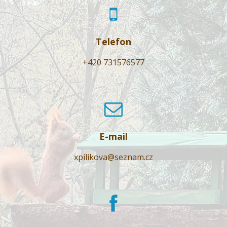
Telefon
+420 731576577
E-mail
xpilikova@seznam.cz