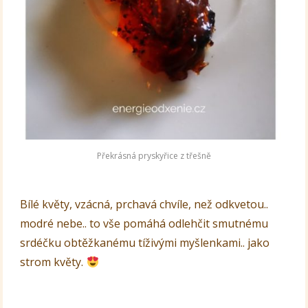
Překrásná pryskyřice z třešně
Bílé květy, vzácná, prchavá chvíle, než odkvetou..
modré nebe.. to vše pomáhá odlehčit smutnému
srdéčku obtěžkanému tíživými myšlenkami.. jako
strom květy.