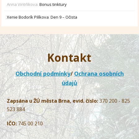
Anna Vintrlikova
:
Bonus tinktury
Xenie Bodorík Pilíkova
:
Den 9 – Očista
Kontakt
Obchodní podmínky
/
Ochrana osobních
údajů
Zapsána u ŽÚ města Brna, evid. číslo:
370 200 - 825
523 884
IČO:
745 00 210