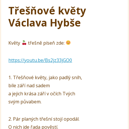
Třešňové květy
Václava Hybše
Květy
třešně píseň zde:
https://youtu.be/Bs2jz33jGO0
1. Třešňové květy, jako padlý sníh,
bíle září nad sadem
a jejich krása září v očích Tvých
svým půvabem.
2. Pár planých třešní stojí opodál.
O nich jde řada pověstí.