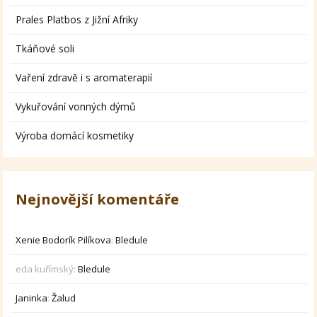
Prales Platbos z Jižní Afriky
Tkáňové soli
Vaření zdravě i s aromaterapií
Vykuřování vonných dýmů
Výroba domácí kosmetiky
Nejnovější komentáře
Xenie Bodorík Pilíkova
:
Bledule
eda kuřímský
:
Bledule
Janinka
:
Žalud