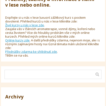
v lese nebo online.
Dopřejte si u nás v lese luxusní zážitkový kurz s pocitem
dovolené. Přehled kurzů u nás v lese klikněte zde:
Živé kurzy u nás v lese zde
.
Zaujala vás v článcích aromaterapie, vonné dýmy, koření nebo
cesta životem? Více do hloubky probírám vše v mých online
kurzech. Přehled mých online kurzů klikněte zde:
Online kurzy zde
. A další přednášky zdarma, nejenom moje, ale i s
různými zajímavými hosty na různá témata mám uložené klikněte
zde:
Přednášky zdarma ke shlédnutí zde
.
Těším se na vás.
Archivy