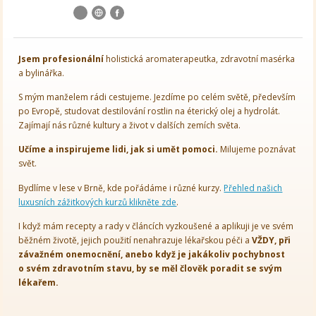
Jsem
profesionální
holistická aromaterapeutka, zdravotní masérka
a bylinářka.
S mým manželem rádi cestujeme. Jezdíme po celém světě, především
po Evropě, studovat destilování rostlin na éterický olej a hydrolát.
Zajímají nás různé kultury a život v dalších zemích světa.
Učíme a inspirujeme lidi, jak si umět pomoci.
Milujeme poznávat
svět.
Bydlíme v lese v Brně, kde pořádáme i různé kurzy.
Přehled našich
luxusních zážitkových kurzů klikněte zde
.
I když mám recepty a rady v článcích vyzkoušené a aplikuji je ve svém
běžném životě, jejich použití nenahrazuje lékařskou péči a
VŽDY, při
závažném onemocnění, anebo když je jakákoliv pochybnost
o svém zdravotním stavu, by se měl člověk poradit se svým
lékařem.