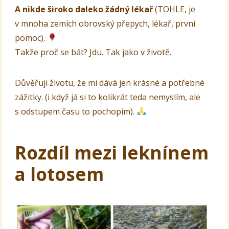
A nikde široko daleko žádný lékař
(TOHLE, je
v mnoha zemích obrovský přepych, lékař, první
pomoc).
Takže proč se bát? Jdu. Tak jako v životě.
Důvěřuji životu, že mi dává jen krásné a potřebné
zážitky. (i když já si to kolikrát teda nemyslím, ale
s odstupem času to pochopím).
Rozdíl mezi leknínem
a lotosem