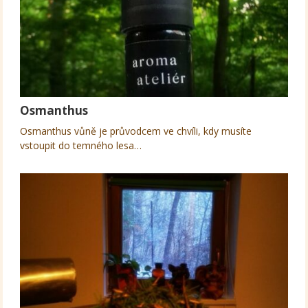
Osmanthus
Osmanthus vůně je průvodcem ve chvíli, kdy musíte
vstoupit do temného lesa…