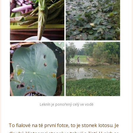
Leknín je ponořený celý ve vodě
To fialové na té první fotce, to je stonek lotosu. Je