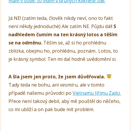
mám v sobě, to vidím v druhých klikněte zde.
Já NE! (zatím teda, člověk nikdy neví, ono to fakt
není někdy jednoduché) Ale zatím NE. Půjdu dál!
S
nadhledem čumím na ten krásný lotos a těším
se na odměnu.
Těším se, až si ho prohlédnu
zblízka, obejmu ho, prohlédnu, poznám.. Lotos, to
je krásný symbol. Ten mi dal hodně uvědomění si.
A šla jsem jen proto, že jsem důvěřovala.
Tady teda ne bohu, ani vesmíru, ale v tomto
případě našemu průvodci po
Vietnamu Jiřímu Zajíci.
Přece není takový debil, aby mě pouštěl do něčeho,
co mi ublíží a on pak bude mít problém.