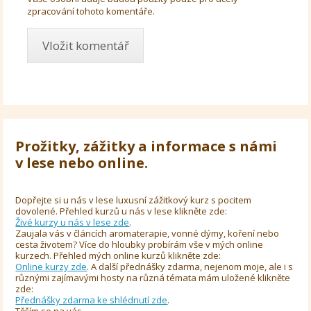
zpracování tohoto komentáře.
Prožitky, zážitky a informace s námi
v lese nebo online.
Dopřejte si u nás v lese luxusní zážitkový kurz s pocitem
dovolené. Přehled kurzů u nás v lese klikněte zde:
Živé kurzy u nás v lese zde
.
Zaujala vás v článcích aromaterapie, vonné dýmy, koření nebo
cesta životem? Více do hloubky probírám vše v mých online
kurzech. Přehled mých online kurzů klikněte zde:
Online kurzy zde
. A další přednášky zdarma, nejenom moje, ale i s
různými zajímavými hosty na různá témata mám uložené klikněte
zde:
Přednášky zdarma ke shlédnutí zde
.
Těším se na vás.