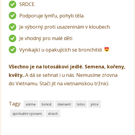
SRDCE.
Podporuje lymfu, pohyb těla.
Je výborný proti usazeninám v kloubech.
Je vhodný pro malé děti
Vynikající u opakujících se bronchitid.
Všechno je na lotosákovi jedlé. Semena, kořeny,
květy.
..A dá se sehnat i u nás. Nemusíme zrovna
do Vietnamu. Stačí jít na vietnamskou tržnici.
Tagy:
astma
bolest
diamant
lotos
plíce
spirituální význam
strach