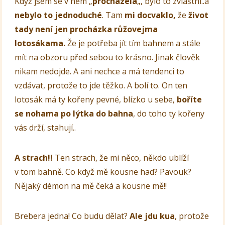
Když jsem se v něm „
procházela
„, bylo to zvláštní..a
nebylo to jednoduché
. Tam
mi docvaklo,
že
život
tady není jen procházka růžovejma
lotosákama.
Že je potřeba jít tím bahnem a stále
mít na obzoru před sebou to krásno. Jinak člověk
nikam nedojde. A ani nechce a má tendenci to
vzdávat, protože to jde těžko. A bolí to. On ten
lotosák má ty kořeny pevné, blízko u sebe,
boříte
se nohama po lýtka do bahna
, do toho ty kořeny
vás drží, stahují..
A strach!!
Ten strach, že mi něco, někdo ublíží
v tom bahně. Co když mě kousne had? Pavouk?
Nějaký démon na mě čeká a kousne mě!!
Brebera jedna! Co budu dělat?
Ale jdu kua
, protože