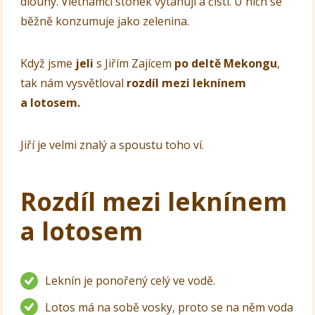
dlouhý. Vietnamci stonek vytahují a čistí. U nich se
běžně konzumuje jako zelenina.
Když jsme
jeli
s Jiřím Zajícem
po deltě Mekongu
,
tak nám vysvětloval
rozdíl mezi leknínem
a lotosem.
Jiří je velmi znalý a spoustu toho ví.
Rozdíl mezi leknínem
a lotosem
Leknín je ponořený celý ve vodě.
Lotos má na sobě vosky, proto se na něm voda