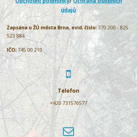
Obchodní podmínky
/
Ochrana osobních
údajů
Zapsána u ŽÚ města Brna, evid. číslo:
370 200 - 825
523 884
IČO:
745 00 210
Telefon
+420 731576577