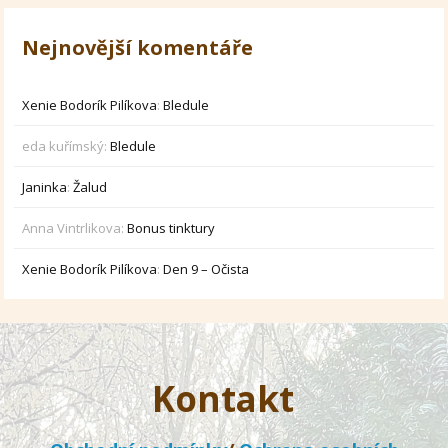
Nejnovější komentáře
Xenie Bodorík Pilíkova
:
Bledule
eda kuřímský
:
Bledule
Janinka
:
Žalud
Anna Vintrlikova
:
Bonus tinktury
Xenie Bodorík Pilíkova
:
Den 9 – Očista
Kontakt