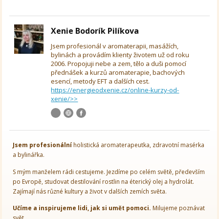
Xenie Bodorík Pilíkova
Jsem profesionál v aromaterapii, masážích,
bylinách a provádím klienty životem už od roku
2006. Propojuji nebe a zem, tělo a duši pomocí
přednášek a kurzů aromaterapie, bachových
esencí, metody EFT a dalších cest.
https://energieodxenie.cz/online-kurzy-od-
xenie/>>
Jsem
profesionální
holistická aromaterapeutka, zdravotní masérka
a bylinářka.
S mým manželem rádi cestujeme. Jezdíme po celém světě, především
po Evropě, studovat destilování rostlin na éterický olej a hydrolát.
Zajímají nás různé kultury a život v dalších zemích světa.
Učíme a inspirujeme lidi, jak si umět pomoci.
Milujeme poznávat
svět.