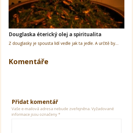
Douglaska éterický olej a spiritualita
Z douglasky je spousta lidí vedle jak ta jedle. A určitě by…
Komentáře
Přidat komentář
Vaše e-mailová adresa nebude zveřejněna.
Vyžadované
informace jsou označeny
*