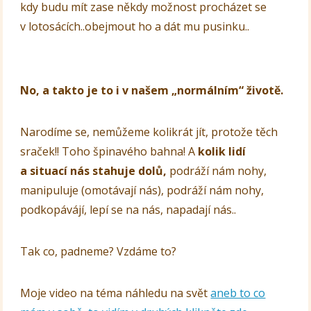
kdy budu mít zase někdy možnost procházet se
v lotosácích..obejmout ho a dát mu pusinku..
No, a takto je to i v našem „normálním“ životě.
Narodíme se, nemůžeme kolikrát jít, protože těch
sraček!! Toho špinavého bahna! A
kolik lidí
a situací nás stahuje dolů,
podráží nám nohy,
manipuluje (omotávají nás), podráží nám nohy,
podkopávájí, lepí se na nás, napadají nás..
Tak co, padneme? Vzdáme to?
Moje video na téma náhledu na svět
aneb to co