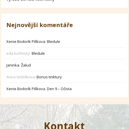
Nejnovější komentáře
Xenie Bodorík Pilíkova
:
Bledule
eda kuřímský
:
Bledule
Janinka
:
Žalud
Anna Vintrlikova
:
Bonus tinktury
Xenie Bodorík Pilíkova
:
Den 9 – Očista
Kontakt