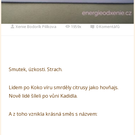
Xenie Bodorík Pilíkova
1959x
0 Komentářů
Smutek, úzkosti. Strach.
Lidem po Koko víru smrděly citrusy jako hovňajs.
Nově lidé šíleli po vůni Kadidla.
A z toho vznikla krásná směs s názvem: