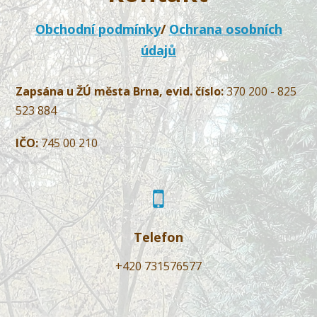
Obchodní podmínky
/
Ochrana osobních
údajů
Zapsána u ŽÚ města Brna, evid. číslo:
370 200 - 825
523 884
IČO:
745 00 210
Telefon
+420 731576577