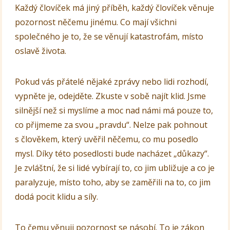
Každý človíček má jiný příběh, každý človíček věnuje
pozornost něčemu jinému. Co mají všichni
společného je to, že se věnují katastrofám, místo
oslavě života.
Pokud vás přátelé nějaké zprávy nebo lidi rozhodí,
vypněte je, odejděte. Zkuste v sobě najít klid. Jsme
silnější než si myslíme a moc nad námi má pouze to,
co přijmeme za svou „pravdu“. Nelze pak pohnout
s člověkem, který uvěřil něčemu, co mu posedlo
mysl. Díky této posedlosti bude nacházet „důkazy“.
Je zvláštní, že si lidé vybírají to, co jim ubližuje a co je
paralyzuje, místo toho, aby se zaměřili na to, co jim
dodá pocit klidu a síly.
To čemu věnuji pozornost se násobí. To je zákon