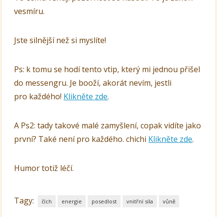
vesmíru.
Jste silnější než si myslíte!
Ps: k tomu se hodí tento vtip, který mi jednou přišel
do messengru. Je booží, akorát nevím, jestli
pro každého!
Klikněte zde
.
A Ps2: tady takové malé zamyšlení, copak vidíte jako
první? Také není pro každého. chichi
Klikněte zde
.
Humor totiž léčí.
Tagy:
čích
energie
posedlost
vnitřní síla
vůně