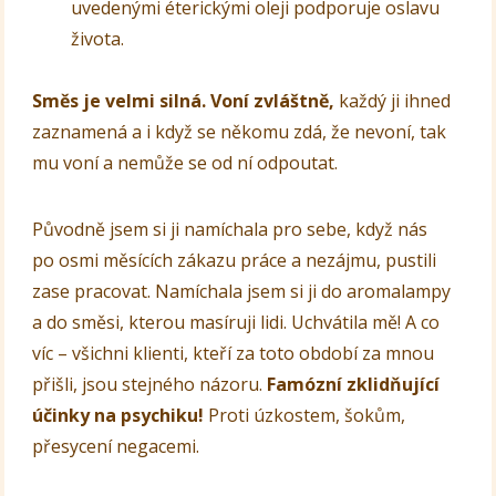
uvedenými éterickými oleji podporuje oslavu
života.
Směs je velmi silná. Voní zvláštně,
každý ji ihned
zaznamená a i když se někomu zdá, že nevoní, tak
mu voní a nemůže se od ní odpoutat.
Původně jsem si ji namíchala pro sebe, když nás
po osmi měsících zákazu práce a nezájmu, pustili
zase pracovat. Namíchala jsem si ji do aromalampy
a do směsi, kterou masíruji lidi. Uchvátila mě! A co
víc – všichni klienti, kteří za toto období za mnou
přišli, jsou stejného názoru.
Famózní zklidňující
účinky na psychiku!
Proti úzkostem, šokům,
přesycení negacemi.