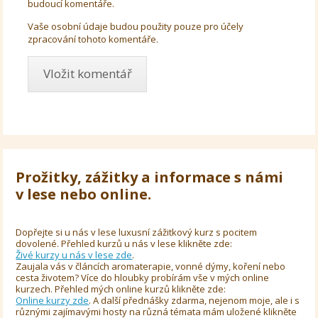
budoucí komentáře.
Vaše osobní údaje budou použity pouze pro účely
zpracování tohoto komentáře.
Prožitky, zážitky a informace s námi
v lese nebo online.
Dopřejte si u nás v lese luxusní zážitkový kurz s pocitem
dovolené. Přehled kurzů u nás v lese klikněte zde:
Živé kurzy u nás v lese zde
.
Zaujala vás v článcích aromaterapie, vonné dýmy, koření nebo
cesta životem? Více do hloubky probírám vše v mých online
kurzech. Přehled mých online kurzů klikněte zde:
Online kurzy zde
. A další přednášky zdarma, nejenom moje, ale i s
různými zajímavými hosty na různá témata mám uložené klikněte