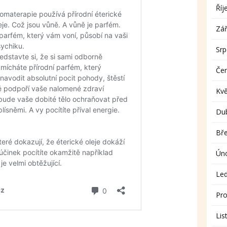
Říj
Zář
Sr
Če
Kv
Du
Bř
Ún
Le
Pro
Lis