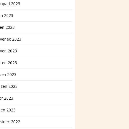
topad 2023
en 2023
pen 2023
rvenec 2023
rven 2023
ěten 2023
ben 2023
ezen 2023
or 2023
den 2023
sinec 2022