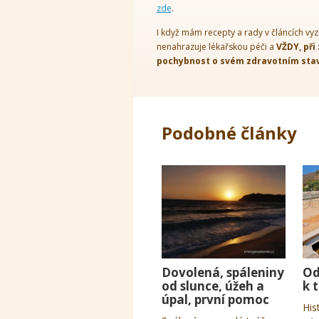
zde
.
I když mám recepty a rady v článcích vyz
nenahrazuje lékařskou péči a
VŽDY, při
pochybnost o svém zdravotním stavu
Podobné články
Dovolená, spáleniny
Od
od slunce, úžeh a
k 
úpal, první pomoc
His