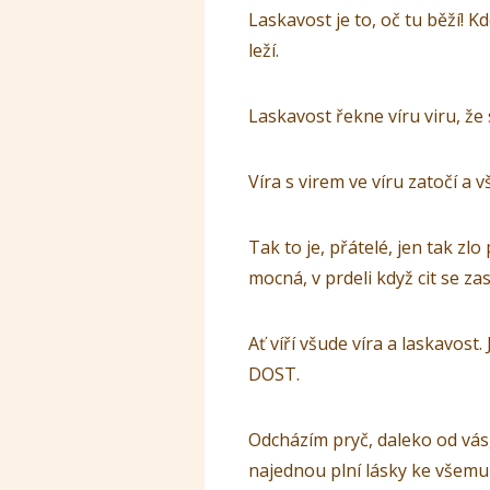
Laskavost je to, oč tu běží! 
leží.
Laskavost řekne víru viru, že 
Víra s virem ve víru zatočí a v
Tak to je, přátelé, jen tak zl
mocná, v prdeli když cit se z
Ať víří všude víra a laskavost.
DOST.
Odcházím pryč, daleko od vás, 
najednou plní lásky ke všemu 