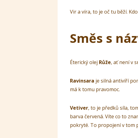
Vir a víra, to je oč tu běží. Kd
Směs s náz
Éterický olej
Růže
, ať není v 
Ravinsara
je silná antivíří p
má k tomu pravomoc.
Vetiver
, to je předků síla, to
barva červená. Víte co to zna
pokryté. To propojení v tom p