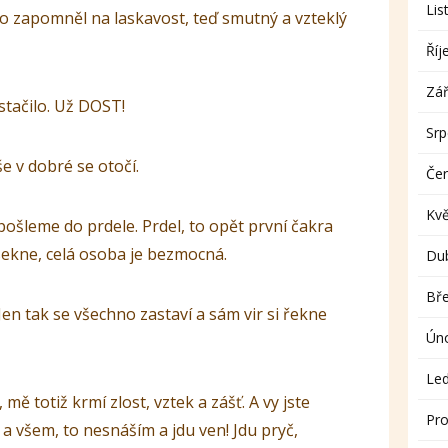
Lis
Kdo zapomněl na laskavost, teď smutný a vzteklý
Říj
Zář
stačilo. Už DOST!
Sr
še v dobré se otočí.
Če
Kv
o pošleme do prdele. Prdel, to opět první čakra
asekne, celá osoba je bezmocná.
Du
Bř
 Jen tak se všechno zastaví a sám vir si řekne
Ún
Le
mě totiž krmí zlost, vztek a zášť. A vy jste
Pro
a všem, to nesnáším a jdu ven! Jdu pryč,