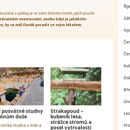
Říj
koušené a aplikuji je ve svém běžném životě, jejich použití
Zář
 závažném onemocnění, anebo když je jakákoliv
, by se měl člověk poradit se svým lékařem.
Sr
Če
Če
Kv
Du
Bř
Ún
 posvátné studny
Strakapoud –
Le
tónům duše
bubeník lesa,
strážce stromů a
torická studna v Indii a
Pro
posel vytrvalosti