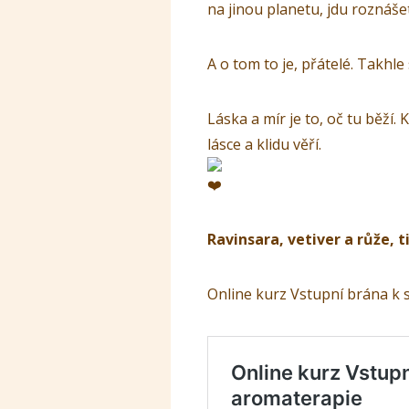
na jinou planetu, jdu roznáše
A o tom to je, přátelé. Takhle
Láska a mír je to, oč tu běží.
lásce a klidu věří.
Ravinsara, vetiver a růže, 
Online kurz Vstupní brána k s