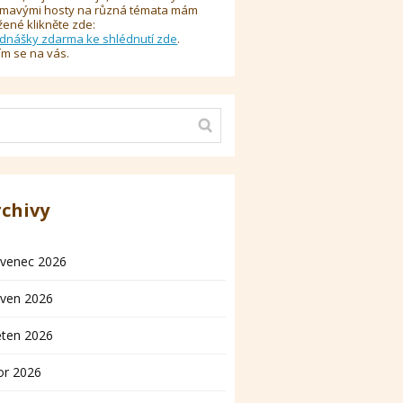
ímavými hosty na různá témata mám
žené klikněte zde:
dnášky zdarma ke shlédnutí zde
.
ím se na vás.
rchivy
rvenec 2026
rven 2026
ěten 2026
or 2026