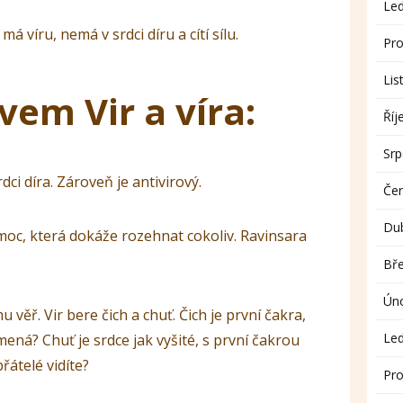
Le
o má víru, nemá v srdci díru a cítí sílu.
Pro
Lis
vem Vir a víra:
Říj
Sr
srdci díra. Zároveň je antivirový.
Če
Du
omoc, která dokáže rozehnat cokoliv. Ravinsara
Bř
Ún
mu věř. Vir bere čich a chuť. Čich je první čakra,
Le
mená? Chuť je srdce jak vyšité, s první čakrou
řátelé vidíte?
Pro