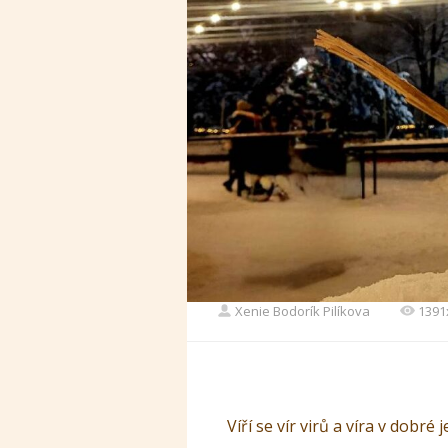
Xenie Bodorík Pilíkova
1391
Víří se vír virů a víra v dobré 