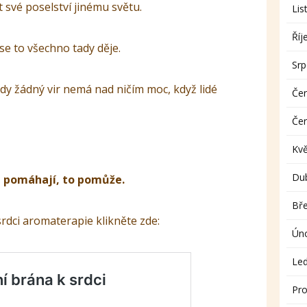
t své poselství jinému světu.
Lis
Říj
 se to všechno tady děje.
Sr
 Kdy žádný vir nemá nad ničím moc, když lidé
Če
Če
Kv
Du
ti pomáhají, to pomůže.
Bř
rdci aromaterapie klikněte zde:
Ún
Le
Pro