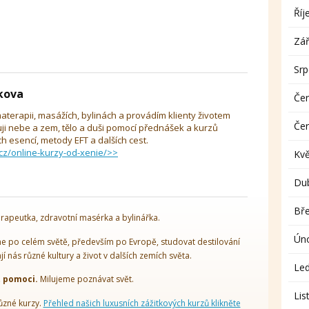
Říj
Zář
Sr
íkova
Če
aterapii, masážích, bylinách a provádím klienty životem
Če
uji nebe a zem, tělo a duši pomocí přednášek a kurzů
 esencí, metody EFT a dalších cest.
cz/online-kurzy-od-xenie/>>
Kv
Du
Bř
rapeutka, zdravotní masérka a bylinářka.
Ún
 po celém světě, především po Evropě, studovat destilování
ají nás různé kultury a život v dalších zemích světa.
Le
t pomoci.
Milujeme poznávat svět.
Lis
ůzné kurzy.
Přehled našich luxusních zážitkových kurzů klikněte