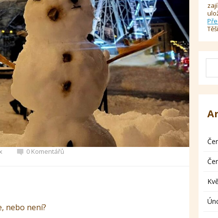
zaj
ulo
Pře
Těš
A
Če
x
0 Komentářů
Če
Kv
Ún
je, nebo není?