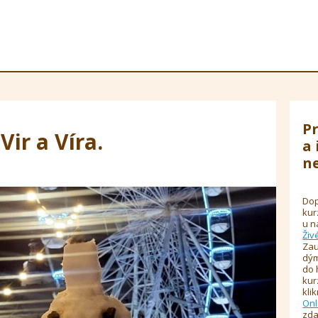
Pr
ir a Víra.
a 
ne
Dop
kur
u n
Živ
Zau
dým
do 
kur
kli
Onl
zda