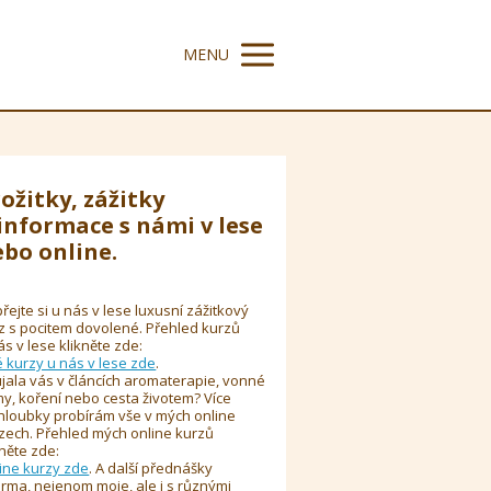
MENU
ožitky, zážitky
informace s námi v lese
bo online.
řejte si u nás v lese luxusní zážitkový
z s pocitem dovolené. Přehled kurzů
ás v lese klikněte zde:
é kurzy u nás v lese zde
.
jala vás v článcích aromaterapie, vonné
y, koření nebo cesta životem? Více
hloubky probírám vše v mých online
zech. Přehled mých online kurzů
kněte zde:
ine kurzy zde
. A další přednášky
rma, nejenom moje, ale i s různými