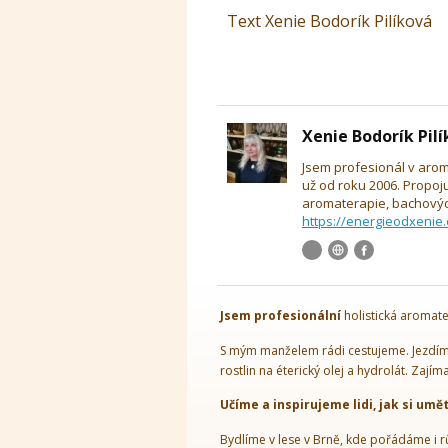
Text Xenie Bodorík Pilíková
Xenie Bodorík Pil
Jsem profesionál v arom
už od roku 2006. Propoj
aromaterapie, bachových
https://energieodxenie.
Jsem
profesionální
holistická aromate
S mým manželem rádi cestujeme. Jezdíme
rostlin na éterický olej a hydrolát. Zajím
Učíme a inspirujeme lidi, jak si umě
Bydlíme v lese v Brně, kde pořádáme i r