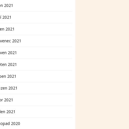
en 2021
í 2021
pen 2021
rvenec 2021
rven 2021
ěten 2021
ben 2021
ezen 2021
or 2021
den 2021
topad 2020