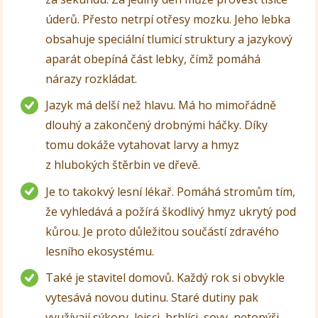
úderů. Přesto netrpí otřesy mozku. Jeho lebka
obsahuje speciální tlumicí struktury a jazykový
aparát obepíná část lebky, čímž pomáhá
nárazy rozkládat.
Jazyk má delší než hlavu. Má ho mimořádně
dlouhý a zakončený drobnými háčky. Díky
tomu dokáže vytahovat larvy a hmyz
z hlubokých štěrbin ve dřevě.
Je to takokvý lesní lékař. Pomáhá stromům tím,
že vyhledává a požírá škodlivý hmyz ukrytý pod
kůrou. Je proto důležitou součástí zdravého
lesního ekosystému.
Také je stavitel domovů. Každý rok si obvykle
vytesává novou dutinu. Staré dutiny pak
využívají sýkory, lejsci, brhlíci, sovy, netopýři