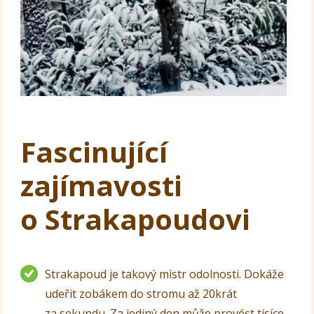
Fascinující
zajímavosti
o Strakapoudovi
Strakapoud je takový mistr odolnosti. Dokáže
udeřit zobákem do stromu až 20krát
za sekundu. Za jediný den může provést tisíce