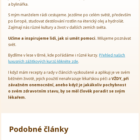
a bylinářka.
S mým manželem rádi cestujeme. Jezdíme po celém světě, především
po Evropě, studovat destilování rostlin na éterický olej a hydrolát.
Zajímají nás různé kultury a život v dalších zemích světa.
Učíme a inspirujeme lidi, jak si umět pomoci.
Milujeme poznávat
svět.
Bydlíme v lese v Brně, kde pořádáme i různé kurzy.
Přehled našich
luxusních zážitkových kurzů klikněte zde
.
I když mám recepty a rady v článcích vyzkoušené a aplikuji je ve svém
běžném životě, jejich použití nenahrazuje lékařskou péči a
VŽDY, při
závažném onemocnění, anebo když je jakákoliv pochybnost
o svém zdravotním stavu, by se měl člověk poradit se svým
lékařem.
Podobné články