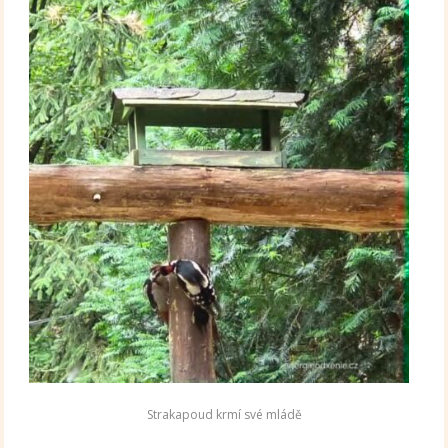
Strakapoud krmí své mládě