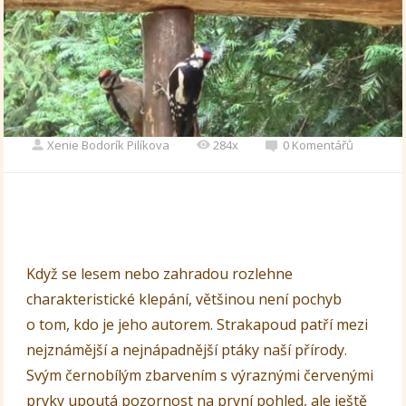
Xenie Bodorík Pilíkova
284x
0 Komentářů
Když se lesem nebo zahradou rozlehne
charakteristické klepání, většinou není pochyb
o tom, kdo je jeho autorem. Strakapoud patří mezi
nejznámější a nejnápadnější ptáky naší přírody.
Svým černobílým zbarvením s výraznými červenými
prvky upoutá pozornost na první pohled, ale ještě