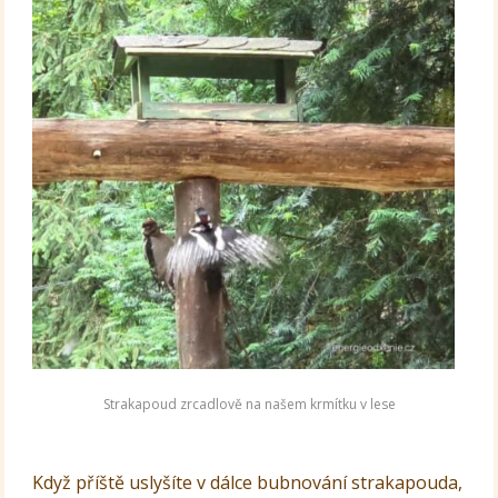
Strakapoud zrcadlově na našem krmítku v lese
Když příště uslyšíte v dálce bubnování strakapouda,