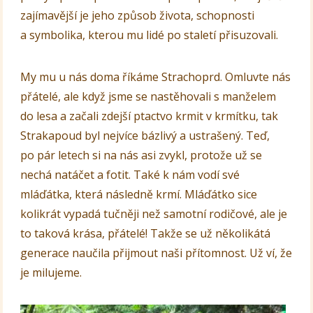
zajímavější je jeho způsob života, schopnosti
a symbolika, kterou mu lidé po staletí přisuzovali.
My mu u nás doma říkáme Strachoprd. Omluvte nás
přátelé, ale když jsme se nastěhovali s manželem
do lesa a začali zdejší ptactvo krmit v krmítku, tak
Strakapoud byl nejvíce bázlivý a ustrašený. Teď,
po pár letech si na nás asi zvykl, protože už se
nechá natáčet a fotit. Také k nám vodí své
mláďátka, která následně krmí. Mláďátko sice
kolikrát vypadá tučněji než samotní rodičové, ale je
to taková krása, přátelé! Takže se už několikátá
generace naučila přijmout naši přítomnost. Už ví, že
je milujeme.