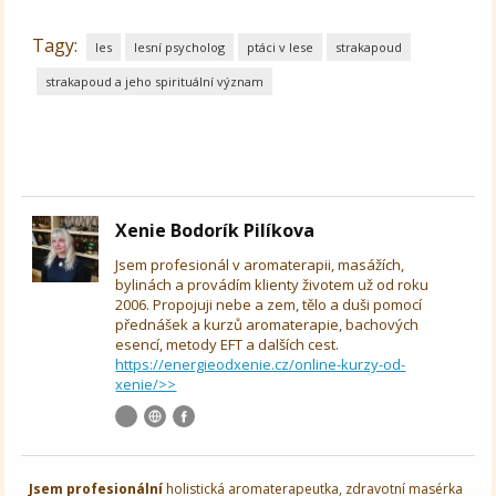
Tagy:
les
lesní psycholog
ptáci v lese
strakapoud
strakapoud a jeho spirituální význam
Xenie Bodorík Pilíkova
Jsem profesionál v aromaterapii, masážích,
bylinách a provádím klienty životem už od roku
2006. Propojuji nebe a zem, tělo a duši pomocí
přednášek a kurzů aromaterapie, bachových
esencí, metody EFT a dalších cest.
https://energieodxenie.cz/online-kurzy-od-
xenie/>>
Jsem
profesionální
holistická aromaterapeutka, zdravotní masérka