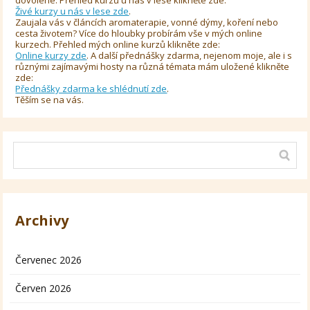
dovolené. Přehled kurzů u nás v lese klikněte zde:
Živé kurzy u nás v lese zde
.
Zaujala vás v článcích aromaterapie, vonné dýmy, koření nebo
cesta životem? Více do hloubky probírám vše v mých online
kurzech. Přehled mých online kurzů klikněte zde:
Online kurzy zde
. A další přednášky zdarma, nejenom moje, ale i s
různými zajímavými hosty na různá témata mám uložené klikněte
zde:
Přednášky zdarma ke shlédnutí zde
.
Těším se na vás.
Archivy
Červenec 2026
Červen 2026