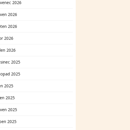
rvenec 2026
rven 2026
ěten 2026
or 2026
den 2026
sinec 2025
topad 2025
en 2025
pen 2025
rven 2025
ben 2025