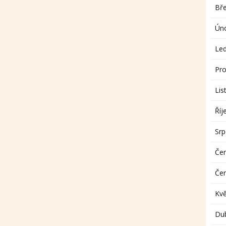
Bř
Ún
Le
Pro
Lis
Říj
Sr
Če
Če
Kv
Du