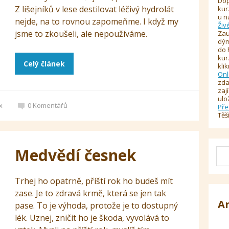
Dop
Z lišejníků v lese destilovat léčivý hydrolát
kur
u n
nejde, na to rovnou zapomeňme. I když my
Živ
jsme to zkoušeli, ale nepoužíváme.
Zau
dým
do 
kur
Celý článek
kli
Onl
zda
zaj
ulo
x
0
Komentářů
Pře
Těš
Medvědí česnek
Trhej ho opatrně, příští rok ho budeš mít
zase. Je to zdravá krmě, která se jen tak
A
pase. To je výhoda, protože je to dostupný
lék. Uznej, zničit ho je škoda, vyvolává to