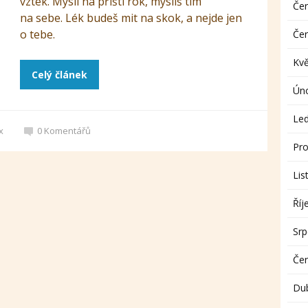
vztek. Mysli na příští rok, myslíš tím
Če
na sebe. Lék budeš mit na skok, a nejde jen
o tebe.
Če
Kv
Celý článek
Ún
Le
x
0
Komentářů
Pro
Lis
Říj
Sr
Če
Du