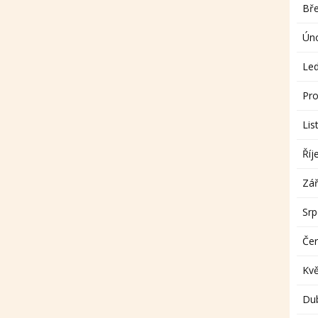
Bř
Ún
Le
Pro
Lis
Říj
Zář
Sr
Če
Kv
Du