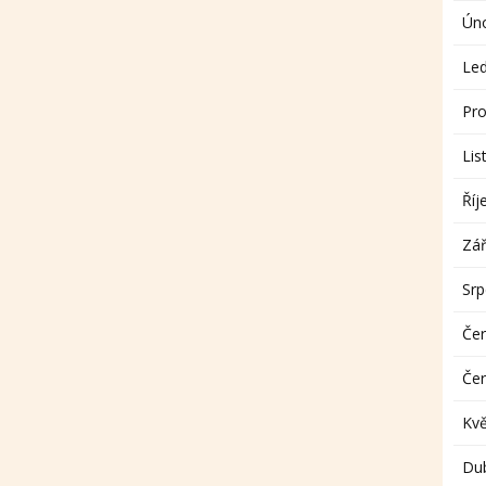
Ún
Le
Pro
Lis
Říj
Zář
Sr
Če
Če
Kv
Du