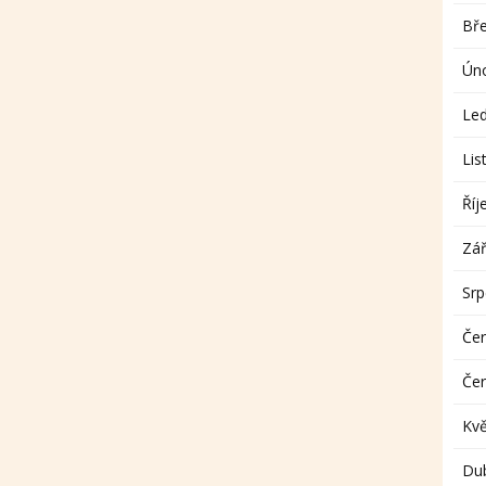
Bř
Ún
Le
Lis
Říj
Zář
Sr
Če
Če
Kv
Du