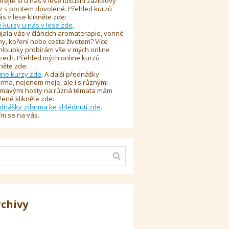
řejte si u nás v lese luxusní zážitkový
z s pocitem dovolené. Přehled kurzů
ás v lese klikněte zde:
é kurzy u nás v lese zde
.
jala vás v článcích aromaterapie, vonné
y, koření nebo cesta životem? Více
hloubky probírám vše v mých online
zech. Přehled mých online kurzů
kněte zde:
ine kurzy zde
. A další přednášky
rma, nejenom moje, ale i s různými
ímavými hosty na různá témata mám
žené klikněte zde:
dnášky zdarma ke shlédnutí zde
.
ím se na vás.
rchivy