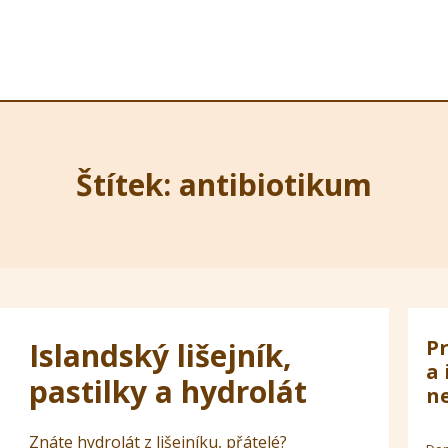
Štítek: antibiotikum
Pr
Islandský lišejník,
a 
pastilky a hydrolát
ne
Znáte hydrolát z lišejníku, přátelé?