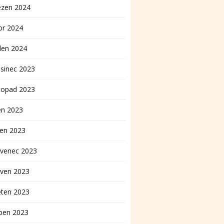
ezen 2024
or 2024
den 2024
sinec 2023
topad 2023
en 2023
pen 2023
rvenec 2023
rven 2023
ěten 2023
ben 2023