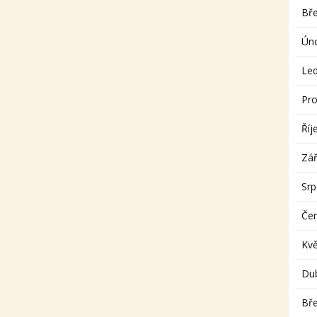
Bř
Ún
Le
Pro
Říj
Zář
Sr
Če
Kv
Du
Bř