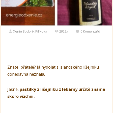
Xenie Bodorík Pilíkova
2929x
0 Komentářů
Znáte, přátelé? Já hydolát z islandského lišejníku
donedávna neznala.
Jasně,
pastilky z lišejníku z lékárny určitě známe
skoro všichni.