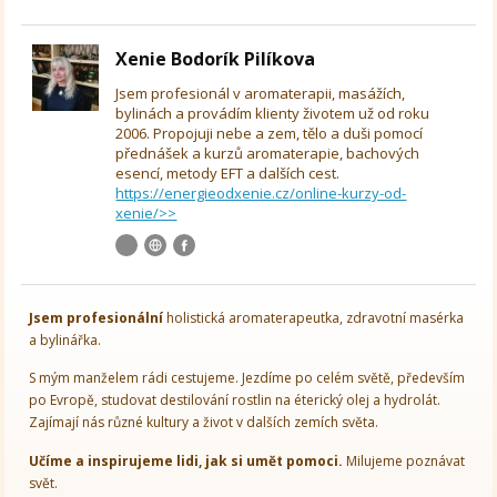
Xenie Bodorík Pilíkova
Jsem profesionál v aromaterapii, masážích,
bylinách a provádím klienty životem už od roku
2006. Propojuji nebe a zem, tělo a duši pomocí
přednášek a kurzů aromaterapie, bachových
esencí, metody EFT a dalších cest.
https://energieodxenie.cz/online-kurzy-od-
xenie/>>
Jsem
profesionální
holistická aromaterapeutka, zdravotní masérka
a bylinářka.
S mým manželem rádi cestujeme. Jezdíme po celém světě, především
po Evropě, studovat destilování rostlin na éterický olej a hydrolát.
Zajímají nás různé kultury a život v dalších zemích světa.
Učíme a inspirujeme lidi, jak si umět pomoci.
Milujeme poznávat
svět.