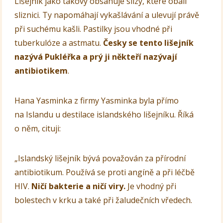
Lišejník jako takový obsahuje slizy, které obalí
sliznici. Ty napomáhají vykašlávání a ulevují právě
při suchému kašli. Pastilky jsou vhodné při
tuberkulóze a astmatu.
Česky se tento lišejník
nazývá Pukléřka a prý ji někteří nazývají
antibiotikem
.
Hana Yasminka z firmy Yasminka byla přímo
na Islandu u destilace islandského lišejníku. Říká
o něm, cituji:
„Islandský lišejník bývá považován za přírodní
antibiotikum. Používá se proti angíně a při léčbě
HIV.
Ničí bakterie a ničí viry.
Je vhodný při
bolestech v krku a také při žaludečních vředech.