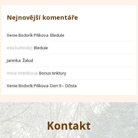
Nejnovější komentáře
Xenie Bodorík Pilíkova
:
Bledule
eda kuřímský
:
Bledule
Janinka
:
Žalud
Anna Vintrlikova
:
Bonus tinktury
Xenie Bodorík Pilíkova
:
Den 9 – Očista
Kontakt