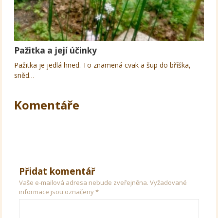
Pažitka a její účinky
Pažitka je jedlá hned. To znamená cvak a šup do bříška,
sněd…
Komentáře
Přidat komentář
Vaše e-mailová adresa nebude zveřejněna.
Vyžadované
informace jsou označeny
*