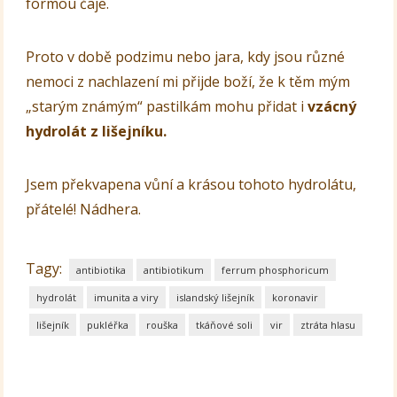
formou čaje.
Proto v době podzimu nebo jara, kdy jsou různé
nemoci z nachlazení mi přijde boží, že k těm mým
„starým známým“ pastilkám mohu přidat i
vzácný
hydrolát z lišejníku.
Jsem překvapena vůní a krásou tohoto hydrolátu,
přátelé! Nádhera.
Tagy:
antibiotika
antibiotikum
ferrum phosphoricum
hydrolát
imunita a viry
islandský lišejník
koronavir
lišejník
pukléřka
rouška
tkáňové soli
vir
ztráta hlasu