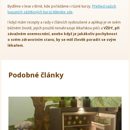
Bydlíme v lese v Brně, kde pořádáme i různé kurzy.
Přehled našich
luxusních zážitkových kurzů klikněte zde
.
I když mám recepty a rady v článcích vyzkoušené a aplikuji je ve svém
běžném životě, jejich použití nenahrazuje lékařskou péči a
VŽDY, při
závažném onemocnění, anebo když je jakákoliv pochybnost
o svém zdravotním stavu, by se měl člověk poradit se svým
lékařem.
Podobné články