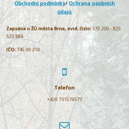
Obchodní podmínky
/
Ochrana osobních
údajů
Zapsána u ŽÚ města Brna, evid. číslo:
370 200 - 825
523 884
IČO:
745 00 210
Telefon
+420 731576577