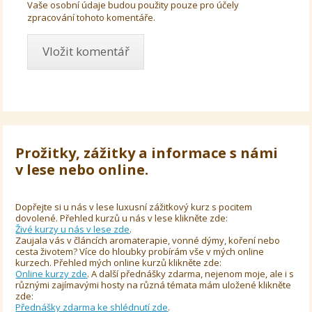
Vaše osobní údaje budou použity pouze pro účely
zpracování tohoto komentáře.
Prožitky, zážitky a informace s námi
v lese nebo online.
Dopřejte si u nás v lese luxusní zážitkový kurz s pocitem
dovolené. Přehled kurzů u nás v lese klikněte zde:
Živé kurzy u nás v lese zde
.
Zaujala vás v článcích aromaterapie, vonné dýmy, koření nebo
cesta životem? Více do hloubky probírám vše v mých online
kurzech. Přehled mých online kurzů klikněte zde:
Online kurzy zde
. A další přednášky zdarma, nejenom moje, ale i s
různými zajímavými hosty na různá témata mám uložené klikněte
zde:
Přednášky zdarma ke shlédnutí zde
.