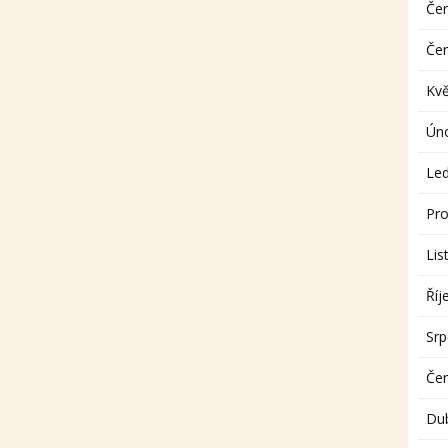
Če
Če
Kv
Ún
Le
Pro
Lis
Říj
Sr
Če
Du