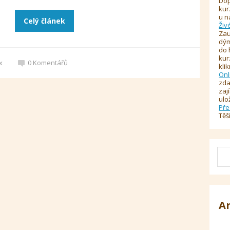
Dop
kur
u n
Celý článek
Živ
Zau
dým
do 
kur
x
0
Komentářů
kli
Onl
zda
zaj
ulo
Pře
Těš
A