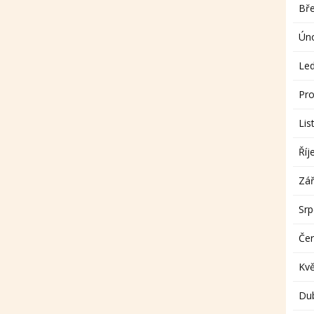
Bř
Ún
Le
Pro
Lis
Říj
Zář
Sr
Če
Kv
Du