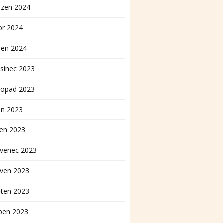
ezen 2024
or 2024
den 2024
sinec 2023
topad 2023
en 2023
pen 2023
rvenec 2023
rven 2023
ěten 2023
ben 2023