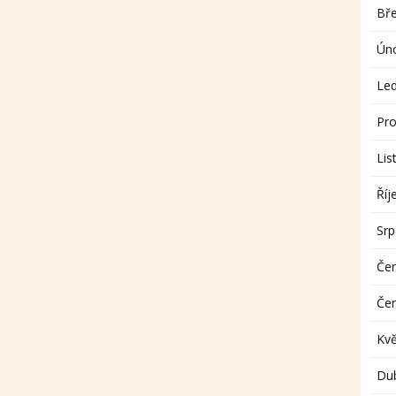
Bř
Ún
Le
Pro
Lis
Říj
Sr
Če
Če
Kv
Du