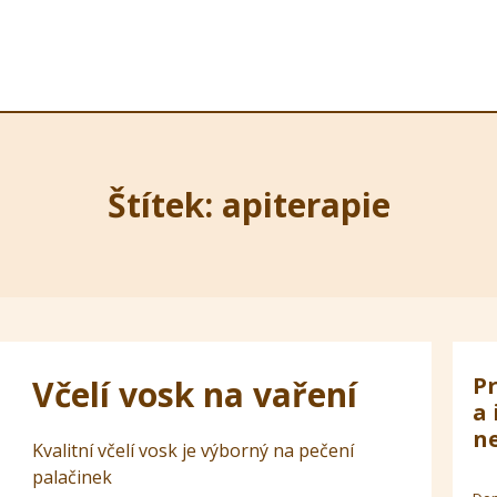
Štítek: apiterapie
Pr
Včelí vosk na vaření
a 
ne
Kvalitní včelí vosk je výborný na pečení
palačinek