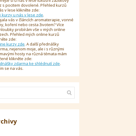
řejte si u nás v lese luxusní zážitkový
z s pocitem dovolené. Přehled kurzů
ás v lese klikněte zde:
é kurzy u nás v lese zde
.
jala vás v článcích aromaterapie, vonné
y, koření nebo cesta životem? Více
hloubky probírám vše v mých online
zech. Přehled mých online kurzů
kněte zde:
ine kurzy zde
. A další přednášky
rma, nejenom moje, ale i s různými
ímavými hosty na různá témata mám
žené klikněte zde:
dnášky zdarma ke shlédnutí zde
.
ím se na vás.
rchivy