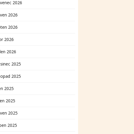
rvenec 2026
rven 2026
ěten 2026
or 2026
den 2026
sinec 2025
topad 2025
en 2025
pen 2025
rven 2025
ben 2025