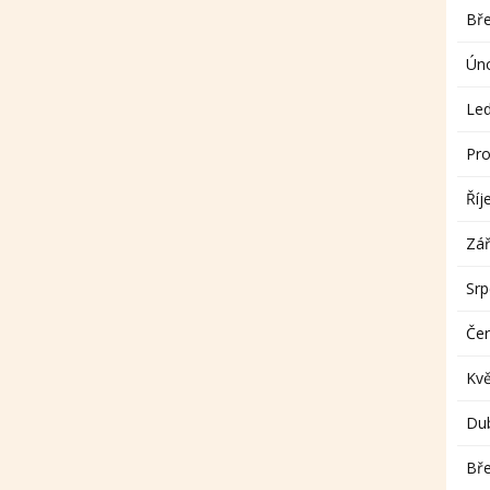
Bř
Ún
Le
Pro
Říj
Zář
Sr
Če
Kv
Du
Bř