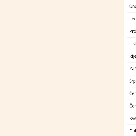
Ún
Le
Pro
Lis
Říj
Zář
Sr
Če
Če
Kv
Du