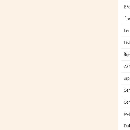
Bř
Ún
Le
Lis
Říj
Zář
Sr
Če
Če
Kv
Du