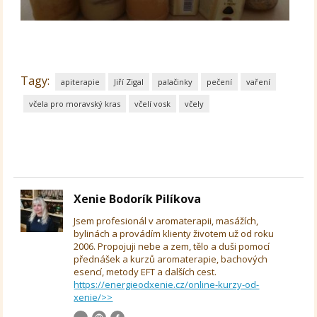
Tagy:
apiterapie
Jiří Zigal
palačinky
pečení
vaření
včela pro moravský kras
včelí vosk
včely
Xenie Bodorík Pilíkova
Jsem profesionál v aromaterapii, masážích,
bylinách a provádím klienty životem už od roku
2006. Propojuji nebe a zem, tělo a duši pomocí
přednášek a kurzů aromaterapie, bachových
esencí, metody EFT a dalších cest.
https://energieodxenie.cz/online-kurzy-od-
xenie/>>