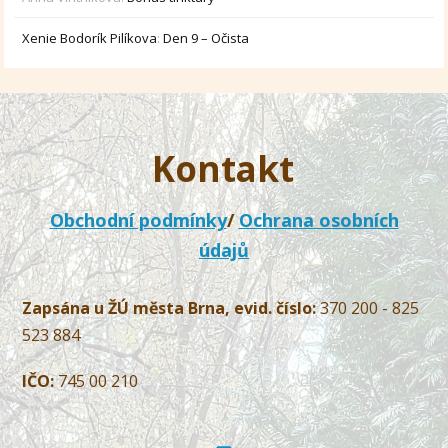
Xenie Bodorík Pilíkova
:
Den 9 – Očista
Kontakt
Obchodní podmínky
/
Ochrana osobních
údajů
Zapsána u ŽÚ města Brna, evid. číslo:
370 200 - 825
523 884
IČO:
745 00 210