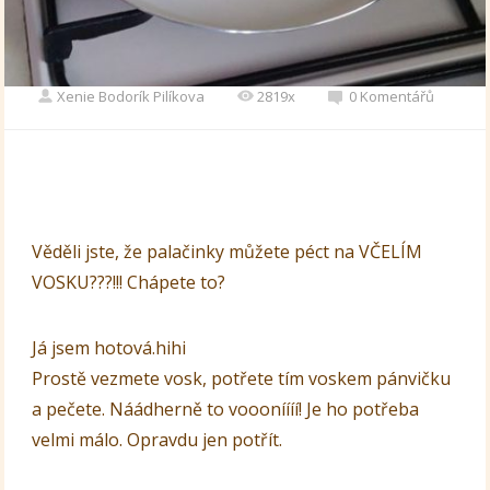
Xenie Bodorík Pilíkova
2819x
0 Komentářů
Věděli jste, že palačinky můžete péct na VČELÍM
VOSKU???!!! Chápete to?
Já jsem hotová.hihi
Prostě vezmete vosk, potřete tím voskem pánvičku
a pečete. Náádherně to voooníííí! Je ho potřeba
velmi málo. Opravdu jen potřít.