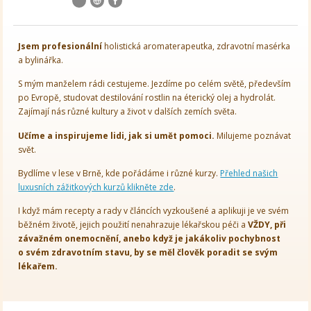
Jsem
profesionální
holistická aromaterapeutka, zdravotní masérka
a bylinářka.
S mým manželem rádi cestujeme. Jezdíme po celém světě, především
po Evropě, studovat destilování rostlin na éterický olej a hydrolát.
Zajímají nás různé kultury a život v dalších zemích světa.
Učíme a inspirujeme lidi, jak si umět pomoci.
Milujeme poznávat
svět.
Bydlíme v lese v Brně, kde pořádáme i různé kurzy.
Přehled našich
luxusních zážitkových kurzů klikněte zde
.
I když mám recepty a rady v článcích vyzkoušené a aplikuji je ve svém
běžném životě, jejich použití nenahrazuje lékařskou péči a
VŽDY, při
závažném onemocnění, anebo když je jakákoliv pochybnost
o svém zdravotním stavu, by se měl člověk poradit se svým
lékařem.