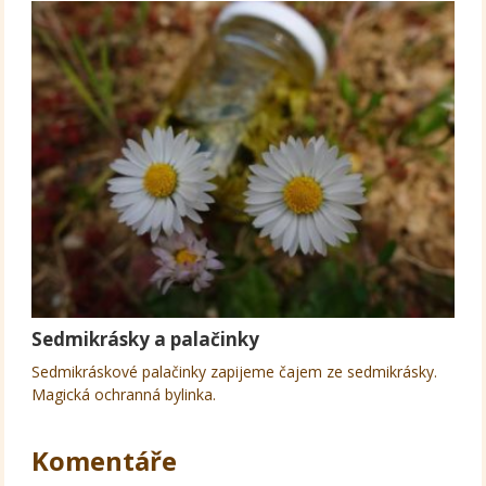
Sedmikrásky a palačinky
Sedmikráskové palačinky zapijeme čajem ze sedmikrásky.
Magická ochranná bylinka.
Komentáře