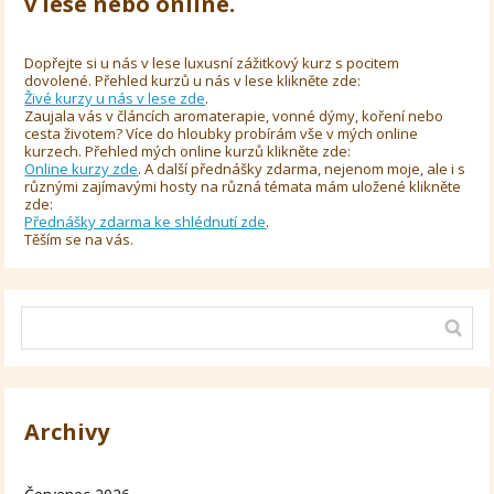
v lese nebo online.
Dopřejte si u nás v lese luxusní zážitkový kurz s pocitem
dovolené. Přehled kurzů u nás v lese klikněte zde:
Živé kurzy u nás v lese zde
.
Zaujala vás v článcích aromaterapie, vonné dýmy, koření nebo
cesta životem? Více do hloubky probírám vše v mých online
kurzech. Přehled mých online kurzů klikněte zde:
Online kurzy zde
. A další přednášky zdarma, nejenom moje, ale i s
různými zajímavými hosty na různá témata mám uložené klikněte
zde:
Přednášky zdarma ke shlédnutí zde
.
Těším se na vás.
Archivy