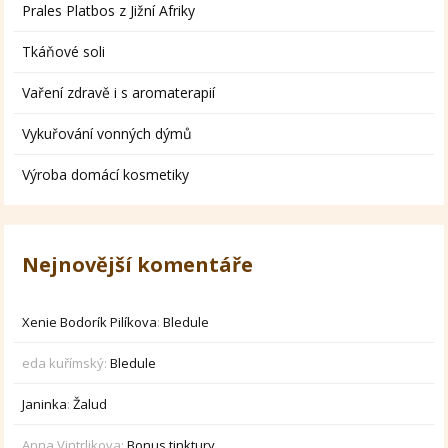
Prales Platbos z Jižní Afriky
Tkáňové soli
Vaření zdravě i s aromaterapií
Vykuřování vonných dýmů
Výroba domácí kosmetiky
Nejnovější komentáře
Xenie Bodorík Pilíkova
:
Bledule
eda kuřímský
:
Bledule
Janinka
:
Žalud
Anna Vintrlikova
:
Bonus tinktury