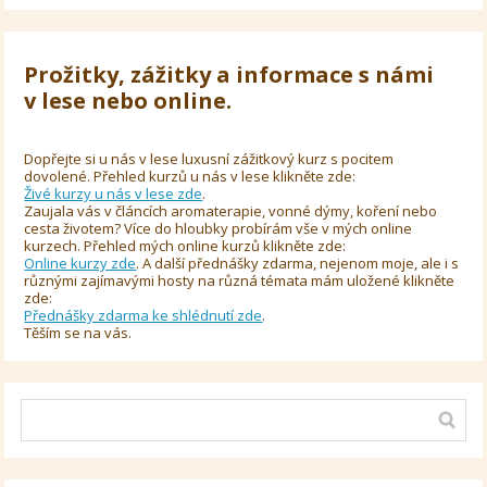
Prožitky, zážitky a informace s námi
v lese nebo online.
Dopřejte si u nás v lese luxusní zážitkový kurz s pocitem
dovolené. Přehled kurzů u nás v lese klikněte zde:
Živé kurzy u nás v lese zde
.
Zaujala vás v článcích aromaterapie, vonné dýmy, koření nebo
cesta životem? Více do hloubky probírám vše v mých online
kurzech. Přehled mých online kurzů klikněte zde:
Online kurzy zde
. A další přednášky zdarma, nejenom moje, ale i s
různými zajímavými hosty na různá témata mám uložené klikněte
zde:
Přednášky zdarma ke shlédnutí zde
.
Těším se na vás.