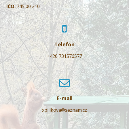
IČO:
745 00 210
Telefon
+420 731576577
E-mail
xpilikova@seznam.cz