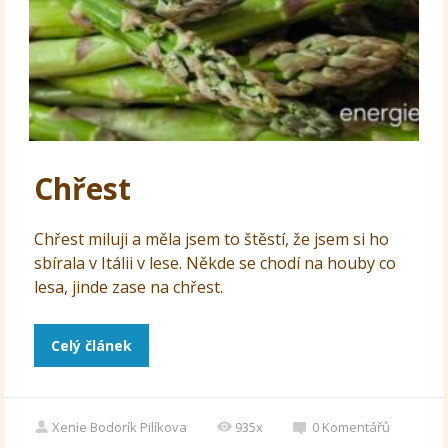
Chřest
Chřest miluji a měla jsem to štěstí, že jsem si ho
sbírala v Itálii v lese. Někde se chodí na houby co
lesa, jinde zase na chřest.
Celý článek
Xenie Bodorík Pilíkova
935x
0
Komentářů