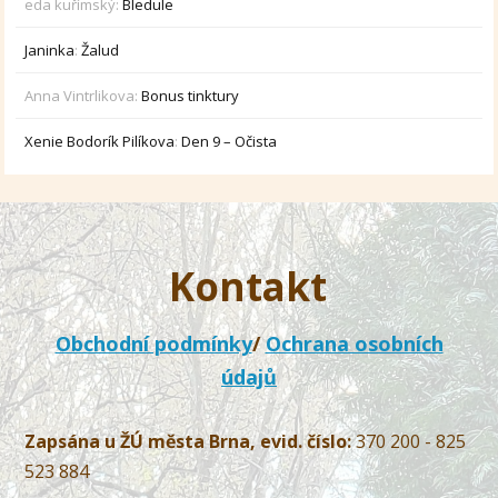
eda kuřímský
:
Bledule
Janinka
:
Žalud
Anna Vintrlikova
:
Bonus tinktury
Xenie Bodorík Pilíkova
:
Den 9 – Očista
Kontakt
Obchodní podmínky
/
Ochrana osobních
údajů
Zapsána u ŽÚ města Brna, evid. číslo:
370 200 - 825
523 884