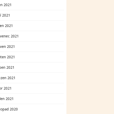
en 2021
í 2021
pen 2021
rvenec 2021
rven 2021
ěten 2021
ben 2021
ezen 2021
or 2021
den 2021
topad 2020