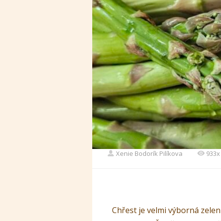
Xenie Bodorík Pilíkova
933x
Chřest je velmi výborná zeleni