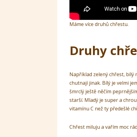
Máme více druhů chřestu.
Druhy chře
Například zelený chřest, bílý 
chutnají jinak. Bílý je velmi j
šmrclý ještě něčím peprnějším.
starší. Mladý je super a chrou
vitamínu C než ty předešlé ch
Chřest miluju a vařím moc rád