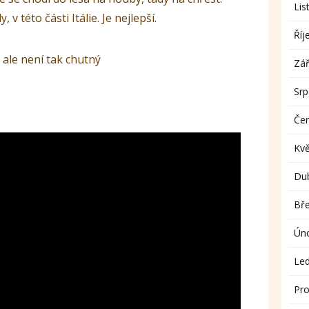
Lis
 v této části Itálie. Je nejlepší.
Říj
, ale není tak chutný
Zář
Sr
Če
Kv
Du
Bř
Ún
Le
Pro