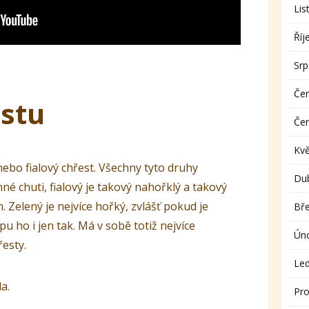
Lis
Říj
Sr
Če
stu
Če
Kv
nebo fialový chřest. Všechny tyto druhy
Du
emné chuti, fialový je takový nahořklý a takový
 Zelený je nejvíce hořký, zvlášť pokud je
Bř
pu ho i jen tak. Má v sobě totiž nejvíce
Ún
řesty.
Le
a.
Pro