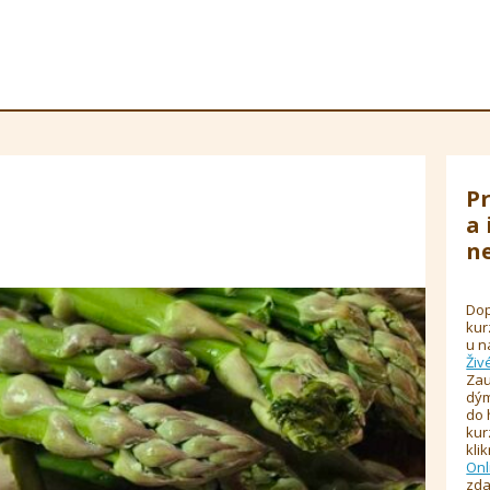
Pr
a 
ne
Dop
kur
u n
Živ
Zau
dým
do 
kur
kli
Onl
zda