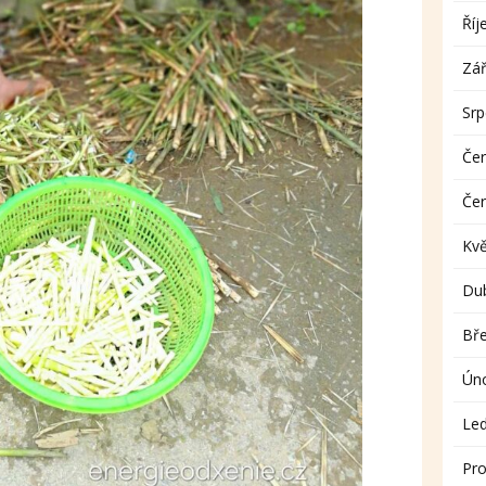
Říj
Zář
Sr
Če
Če
Kv
Du
Bř
Ún
Le
Pro