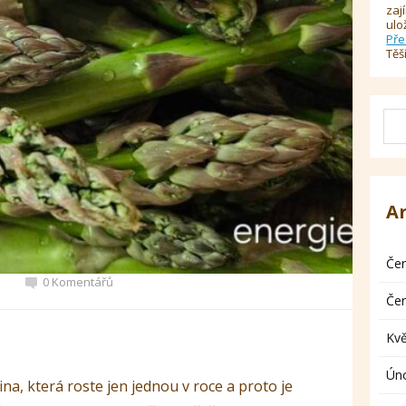
zaj
ulo
Pře
Těš
A
Če
0 Komentářů
Če
Kv
Ún
na, která roste jen jednou v roce a proto je