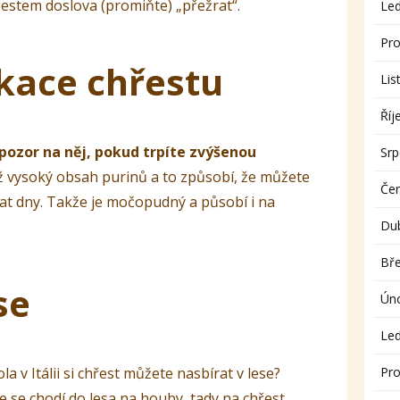
řestem doslova (promiňte) „přežrat“.
Le
Pro
kace chřestu
Lis
Říj
 pozor na něj, pokud trpíte zvýšenou
Sr
ž vysoký obsah purinů a to způsobí, že můžete
Če
at dny. Takže je močopudný a působí i na
Du
Bř
se
Ún
Le
Pro
la v Itálii si chřest můžete nasbírat v lese?
e se chodí do lesa na houby, tady na chřest.