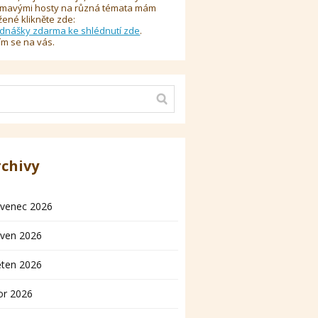
ímavými hosty na různá témata mám
žené klikněte zde:
dnášky zdarma ke shlédnutí zde
.
ím se na vás.
rchivy
rvenec 2026
rven 2026
ěten 2026
or 2026