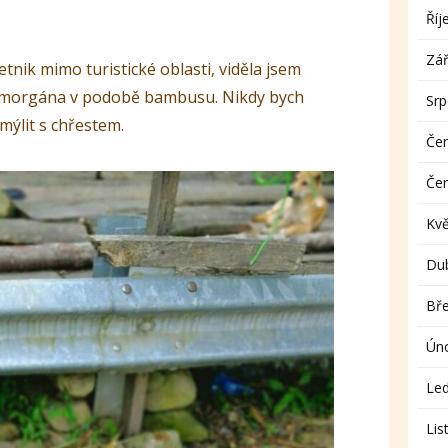
Říj
Zář
tnik mimo turistické oblasti, viděla jsem
ta morgána v podobě bambusu. Nikdy bych
Sr
mýlit s chřestem.
Če
Če
Kv
Du
Bř
Ún
Le
Lis