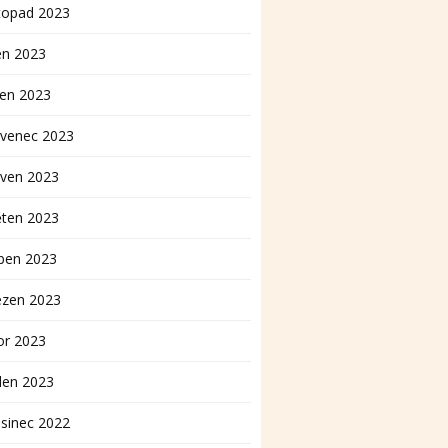
topad 2023
en 2023
pen 2023
rvenec 2023
rven 2023
ěten 2023
ben 2023
ezen 2023
or 2023
den 2023
sinec 2022