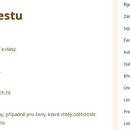
Říj
estu
Zář
Sr
Če
a vlasy.
Kv
Du
.
Bř
Ún
 žil.
Le
Pro
, případně pro ženy, které chtějí otěhotnět.
ou.
Lis