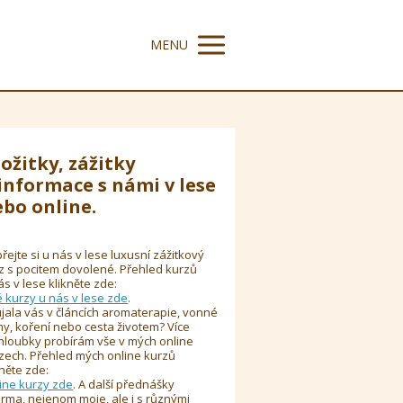
MENU
ožitky, zážitky
informace s námi v lese
bo online.
řejte si u nás v lese luxusní zážitkový
z s pocitem dovolené. Přehled kurzů
ás v lese klikněte zde:
é kurzy u nás v lese zde
.
jala vás v článcích aromaterapie, vonné
y, koření nebo cesta životem? Více
hloubky probírám vše v mých online
zech. Přehled mých online kurzů
kněte zde:
ine kurzy zde
. A další přednášky
rma, nejenom moje, ale i s různými