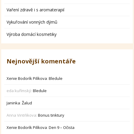
Vaření zdravě i s aromaterapií
Vykuřování vonných dýmů
Výroba domácí kosmetiky
Nejnovější komentáře
Xenie Bodorík Pilíkova
:
Bledule
eda kuřímský
:
Bledule
Janinka
:
Žalud
Anna Vintrlikova
:
Bonus tinktury
Xenie Bodorík Pilíkova
:
Den 9 – Očista