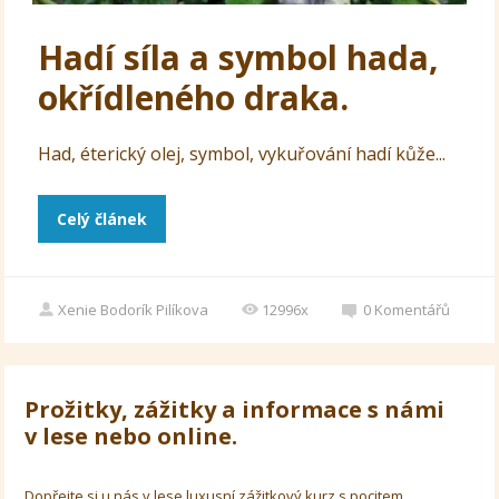
Hadí síla a symbol hada,
okřídleného draka.
Had, éterický olej, symbol, vykuřování hadí kůže...
Celý článek
Xenie Bodorík Pilíkova
12996x
0
Komentářů
Prožitky, zážitky a informace s námi
v lese nebo online.
Dopřejte si u nás v lese luxusní zážitkový kurz s pocitem