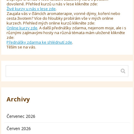
dovolené. Přehled kurzů u nás v lese klikněte zde:
Živé kurzy u nás v lese zde
.
Zaujala vás v článcích aromaterapie, vonné dýmy, koření nebo
cesta životem? Více do hloubky probírám vše v mých online
kurzech. Přehled mých online kurzů klikněte zde:
Online kurzy zde
. A další přednášky zdarma, nejenom moje, ale i s
různými zajímavými hosty na různá témata mám uložené klikněte
zde:
Přednášky zdarma ke shlédnutí zde
.
Těším se na vás.
Archivy
Červenec 2026
Červen 2026