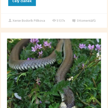
Celý článek
Xenie Bodorík Pilíkova
5137x
0
Komentářů