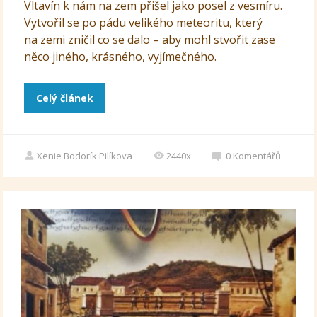
Vltavín k nám na zem přišel jako posel z vesmíru.
Vytvořil se po pádu velikého meteoritu, který
na zemi zničil co se dalo – aby mohl stvořit zase
něco jiného, krásného, vyjímečného.
Celý článek
Xenie Bodorík Pilíkova
2440x
0
Komentářů