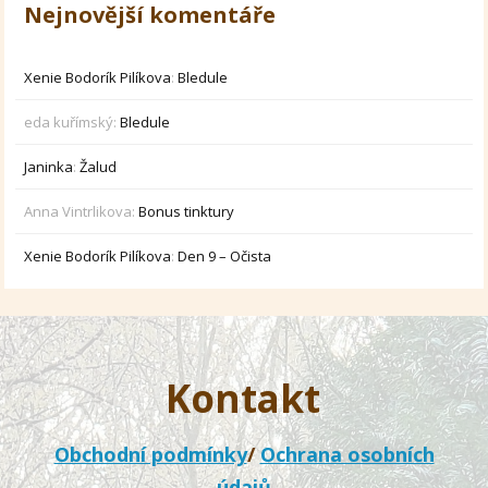
Nejnovější komentáře
Xenie Bodorík Pilíkova
:
Bledule
eda kuřímský
:
Bledule
Janinka
:
Žalud
Anna Vintrlikova
:
Bonus tinktury
Xenie Bodorík Pilíkova
:
Den 9 – Očista
Kontakt
Obchodní podmínky
/
Ochrana osobních
údajů