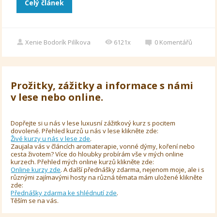
Celý článek
Xenie Bodorík Pilíkova
6121x
0
Komentářů
Prožitky, zážitky a informace s námi
v lese nebo online.
Dopřejte si u nás v lese luxusní zážitkový kurz s pocitem
dovolené. Přehled kurzů u nás v lese klikněte zde:
Živé kurzy u nás v lese zde
.
Zaujala vás v článcích aromaterapie, vonné dýmy, koření nebo
cesta životem? Více do hloubky probírám vše v mých online
kurzech. Přehled mých online kurzů klikněte zde:
Online kurzy zde
. A další přednášky zdarma, nejenom moje, ale i s
různými zajímavými hosty na různá témata mám uložené klikněte
zde:
Přednášky zdarma ke shlédnutí zde
.
Těším se na vás.