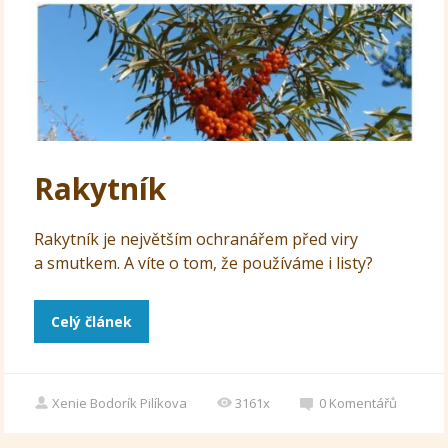
Rakytník
Rakytník je největším ochranářem před viry
a smutkem. A víte o tom, že používáme i listy?
Celý článek
Xenie Bodorík Pilíkova
3161x
0
Komentářů