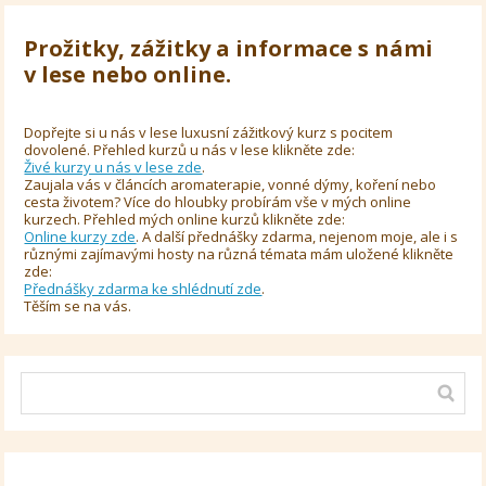
Prožitky, zážitky a informace s námi
v lese nebo online.
Dopřejte si u nás v lese luxusní zážitkový kurz s pocitem
dovolené. Přehled kurzů u nás v lese klikněte zde:
Živé kurzy u nás v lese zde
.
Zaujala vás v článcích aromaterapie, vonné dýmy, koření nebo
cesta životem? Více do hloubky probírám vše v mých online
kurzech. Přehled mých online kurzů klikněte zde:
Online kurzy zde
. A další přednášky zdarma, nejenom moje, ale i s
různými zajímavými hosty na různá témata mám uložené klikněte
zde:
Přednášky zdarma ke shlédnutí zde
.
Těším se na vás.