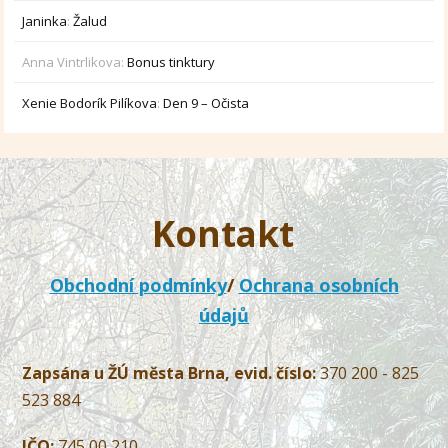
Janinka
:
Žalud
Anna Vintrlikova
:
Bonus tinktury
Xenie Bodorík Pilíkova
:
Den 9 – Očista
Kontakt
Obchodní podmínky
/
Ochrana osobních
údajů
Zapsána u ŽÚ města Brna, evid. číslo:
370 200 - 825
523 884
IČO:
745 00 210