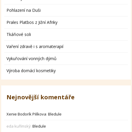
Pohlazení na Duši
Prales Platbos z Jižní Afriky
Tkáňové soli
Vaření zdravě i s aromaterapií
Vykuřování vonných dýmů
Výroba domácí kosmetiky
Nejnovější komentáře
Xenie Bodorík Pilíkova
:
Bledule
eda kuřímský
:
Bledule