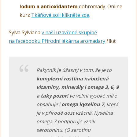
Iodum a antioxidantem
dohromady. Online
kurz
Tkáňové soli klikněte zde
.
Sylva Sylviana
v naší uzavřené skupině
na facebooku Přírodní lékárna aromadary
říká:
Rakytník je úžasný v tom, že je to
komplexní rostlina nabušená
vitamíny, minerály i omega 3, 6, 9
a taky pozor!
ve velmi vysoké míře
obsahuje i
omega kyselinu 7
, která
je v přírodě dost vzácná. Kyselina
omega 7 podporuje vznik
serotoninu.
(O serotinu