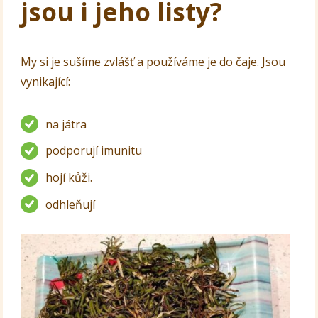
jsou i jeho listy?
My si je sušíme zvlášť a používáme je do čaje. Jsou
vynikající:
na játra
podporují imunitu
hojí kůži.
odhleňují