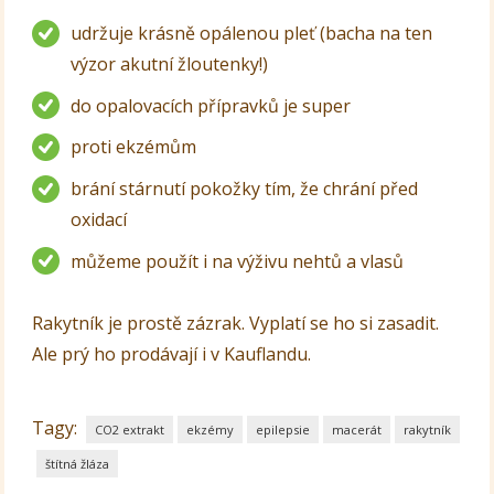
udržuje krásně opálenou pleť (bacha na ten
výzor akutní žloutenky!)
do opalovacích přípravků je super
proti ekzémům
brání stárnutí pokožky tím, že chrání před
oxidací
můžeme použít i na výživu nehtů a vlasů
Rakytník je prostě zázrak. Vyplatí se ho si zasadit.
Ale prý ho prodávají i v Kauflandu.
Tagy:
CO2 extrakt
ekzémy
epilepsie
macerát
rakytník
štítná žláza