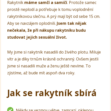
Rakytník
máme samčí a samičí
. Protože samec
prostě neplodí a potřebuje k tomu voplodnění
rakytníkovou slečnu. A prý mají být od sebe 15 cm.
Aby se navzájem oplodnili.
Jsem tak nějak
nečekala, že při nákupu rakytníku budu
studovat jejich sexuální život.
My jsme si rakytník nasadili do živého plotu. Miluje
vítr a je díky trnům krásně ochranný. Ovšem jestli
jsme si nasadili muže a ženu ještě nevíme. To
zjistíme, až bude mít aspoň dva roky.
Jak se rakytník sbírá
Někdy se vezmou větve, zamrazí, oklepou.