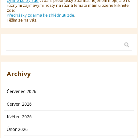
Online kurzy zde
. A další přednášky zdarma, nejenom moje, ale i s
různými zajímavými hosty na různá témata mám uložené klikněte
zde:
Přednášky zdarma ke shlédnutí zde
.
Těším se na vás.
Archivy
Červenec 2026
Červen 2026
Květen 2026
Únor 2026