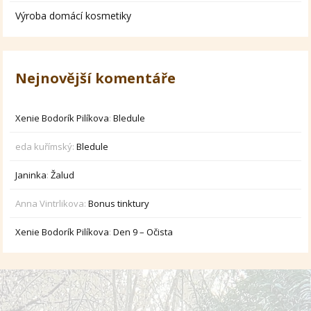
Výroba domácí kosmetiky
Nejnovější komentáře
Xenie Bodorík Pilíkova
:
Bledule
eda kuřímský
:
Bledule
Janinka
:
Žalud
Anna Vintrlikova
:
Bonus tinktury
Xenie Bodorík Pilíkova
:
Den 9 – Očista