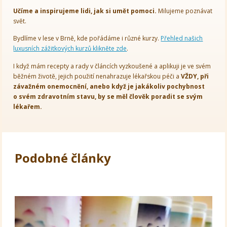
Učíme a inspirujeme lidi, jak si umět pomoci.
Milujeme poznávat
svět.
Bydlíme v lese v Brně, kde pořádáme i různé kurzy.
Přehled našich
luxusních zážitkových kurzů klikněte zde
.
I když mám recepty a rady v článcích vyzkoušené a aplikuji je ve svém
běžném životě, jejich použití nenahrazuje lékařskou péči a
VŽDY, při
závažném onemocnění, anebo když je jakákoliv pochybnost
o svém zdravotním stavu, by se měl člověk poradit se svým
lékařem.
Podobné články