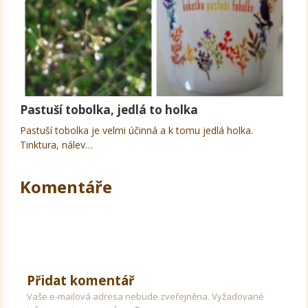
Pastuší tobolka, jedlá to holka
Pastuší tobolka je velmi účinná a k tomu jedlá holka.
Tinktura, nálev…
Komentáře
Přidat komentář
Vaše e-mailová adresa nebude zveřejněna.
Vyžadované