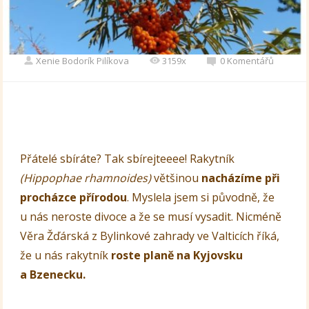
Xenie Bodorík Pilíkova
3159x
0 Komentářů
Přátelé sbíráte? Tak sbírejteeee! Rakytník
(Hippophae rhamnoides)
většinou
nacházíme při
procházce přírodou
. Myslela jsem si původně, že
u nás neroste divoce a že se musí vysadit. Nicméně
Věra Žďárská z Bylinkové zahrady ve Valticích říká,
že u nás rakytník
roste planě na Kyjovsku
a Bzenecku.