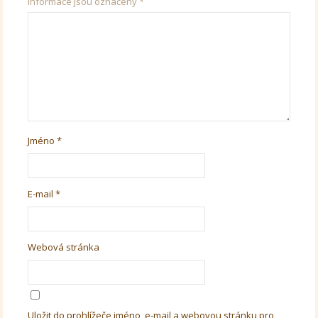
informace jsou označeny
*
Jméno
*
E-mail
*
Webová stránka
Uložit do prohlížeče jméno, e-mail a webovou stránku pro