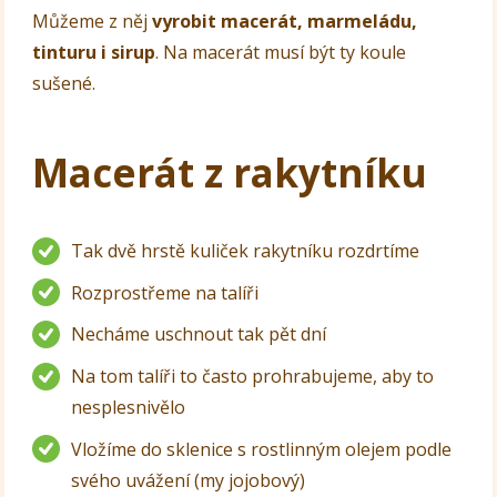
Můžeme z něj
vyrobit macerát, marmeládu,
tinturu i sirup
. Na macerát musí být ty koule
sušené.
Macerát z rakytníku
Tak dvě hrstě kuliček rakytníku rozdrtíme
Rozprostřeme na talíři
Necháme uschnout tak pět dní
Na tom talíři to často prohrabujeme, aby to
nesplesnivělo
Vložíme do sklenice s rostlinným olejem podle
svého uvážení (my jojobový)