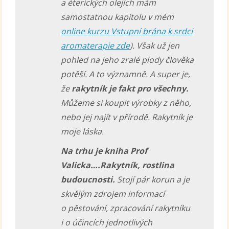
a éterických olejích mám
samostatnou kapitolu v mém
online kurzu Vstupní brána k srdci
aromaterapie zde
).
Však už jen
pohled na jeho zralé plody člověka
potěší. A to významně. A super je,
že
rakytník je fakt pro všechny.
Můžeme si koupit výrobky z něho,
nebo jej najít v přírodě. Rakytník je
moje láska.
Na trhu je kniha Prof
Valicka….Rakytník, rostlina
budoucnosti.
Stojí pár korun a je
skvělým zdrojem informací
o pěstování, zpracování rakytníku
i o účincích jednotlivých