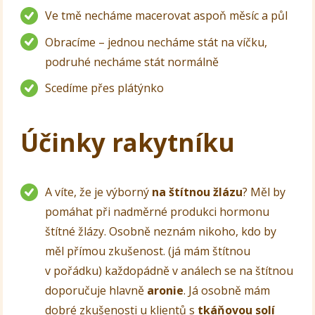
Ve tmě necháme macerovat aspoň měsíc a půl
Obracíme – jednou necháme stát na víčku,
podruhé necháme stát normálně
Scedíme přes plátýnko
Účinky rakytníku
A víte, že je výborný
na štítnou žlázu
? Měl by
pomáhat při nadměrné produkci hormonu
štítné žlázy. Osobně neznám nikoho, kdo by
měl přímou zkušenost. (já mám štítnou
v pořádku) každopádně v análech se na štítnou
doporučuje hlavně
aronie
. Já osobně mám
dobré zkušenosti u klientů s
tkáňovou solí