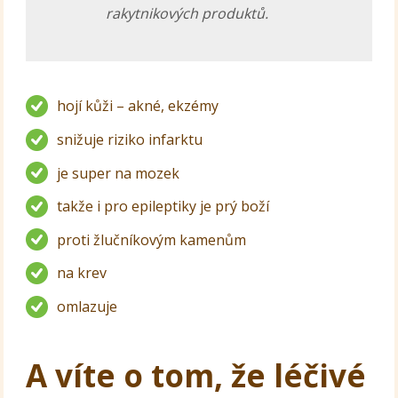
rakytnikových produktů.
hojí kůži – akné, ekzémy
snižuje riziko infarktu
je super na mozek
takže i pro epileptiky je prý boží
proti žlučníkovým kamenům
na krev
omlazuje
A víte o tom, že léčivé