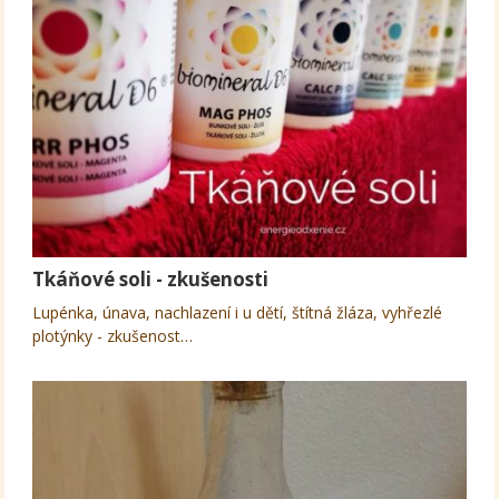
Tkáňové soli - zkušenosti
Lupénka, únava, nachlazení i u dětí, štítná žláza, vyhřezlé
plotýnky - zkušenost…