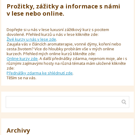
Prožitky, zážitky a informace s námi
v lese nebo online.
Dopřejte si u nás v lese luxusní zážitkový kurz s pocitem
dovolené. Přehled kurzů u nás v lese klikněte zde:
Živé kurzy u nás v lese zde
.
Zaujala vás v článcích aromaterapie, vonné dýmy, koření nebo
cesta životem? Více do hloubky probírám vše v mých online
kurzech. Přehled mých online kurzů klikněte zde:
Online kurzy zde
. A další přednášky zdarma, nejenom moje, ale i s
různými zajímavými hosty na různá témata mám uložené klikněte
zde:
Přednášky zdarma ke shlédnutí zde
.
Těším se na vás.
Archivy