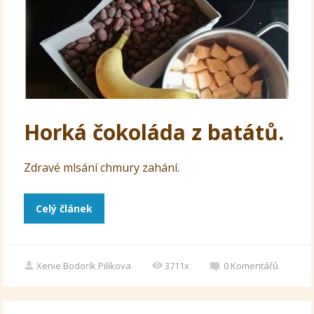
Horká čokoláda z batátů.
Zdravé mlsání chmury zahání.
Celý článek
Xenie Bodorík Pilíkova
3711x
0
Komentářů