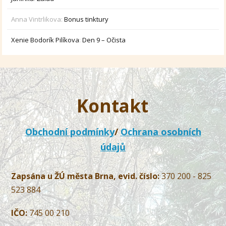
Anna Vintrlikova
:
Bonus tinktury
Xenie Bodorík Pilíkova
:
Den 9 – Očista
Kontakt
Obchodní podmínky
/
Ochrana osobních
údajů
Zapsána u ŽÚ města Brna, evid. číslo:
370 200 - 825
523 884
IČO:
745 00 210