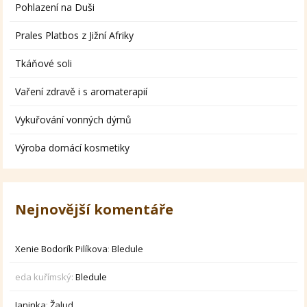
Pohlazení na Duši
Prales Platbos z Jižní Afriky
Tkáňové soli
Vaření zdravě i s aromaterapií
Vykuřování vonných dýmů
Výroba domácí kosmetiky
Nejnovější komentáře
Xenie Bodorík Pilíkova
:
Bledule
eda kuřímský
:
Bledule
Janinka
:
Žalud