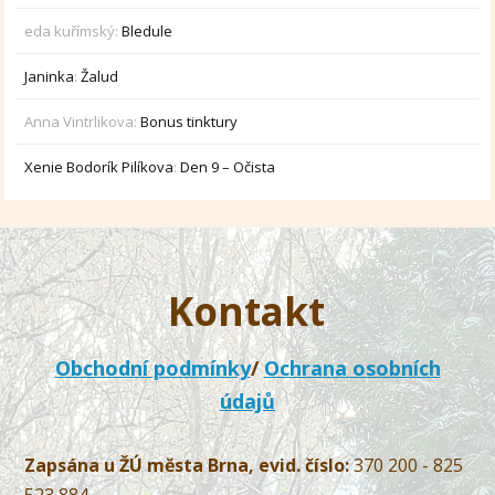
eda kuřímský
:
Bledule
Janinka
:
Žalud
Anna Vintrlikova
:
Bonus tinktury
Xenie Bodorík Pilíkova
:
Den 9 – Očista
Kontakt
Obchodní podmínky
/
Ochrana osobních
údajů
Zapsána u ŽÚ města Brna, evid. číslo:
370 200 - 825
523 884