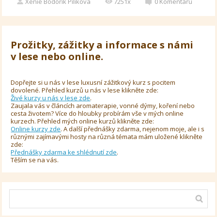
Xenie Bodorík Pilíkova
7251x
0
Komentářů
Prožitky, zážitky a informace s námi
v lese nebo online.
Dopřejte si u nás v lese luxusní zážitkový kurz s pocitem
dovolené. Přehled kurzů u nás v lese klikněte zde:
Živé kurzy u nás v lese zde
.
Zaujala vás v článcích aromaterapie, vonné dýmy, koření nebo
cesta životem? Více do hloubky probírám vše v mých online
kurzech. Přehled mých online kurzů klikněte zde:
Online kurzy zde
. A další přednášky zdarma, nejenom moje, ale i s
různými zajímavými hosty na různá témata mám uložené klikněte
zde:
Přednášky zdarma ke shlédnutí zde
.
Těším se na vás.