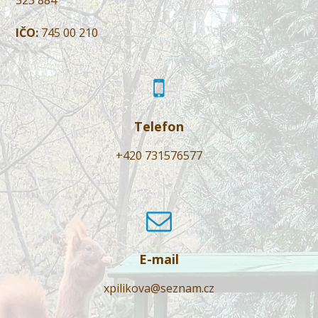
IČO:
745 00 210
Telefon
+420 731576577
E-mail
xpilikova@seznam.cz