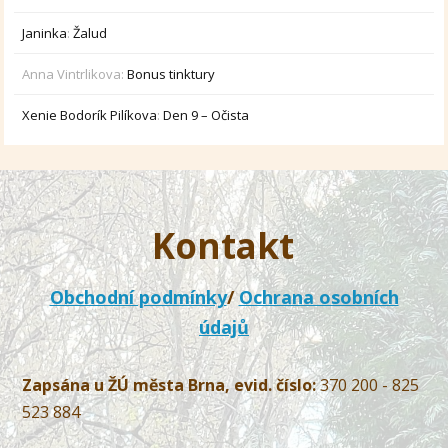
Janinka
:
Žalud
Anna Vintrlikova
:
Bonus tinktury
Xenie Bodorík Pilíkova
:
Den 9 – Očista
Kontakt
Obchodní podmínky
/
Ochrana osobních
údajů
Zapsána u ŽÚ města Brna, evid. číslo:
370 200 - 825
523 884