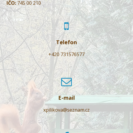
IČO:
745 00 210
Telefon
+420 731576577
E-mail
xpilikova@seznam.cz