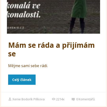
Mám se ráda a přijímám
se
Mějme sami sebe rádi.
Celý článek
Xenie Bodorík Pilíkova
2214x
0
Komentářů