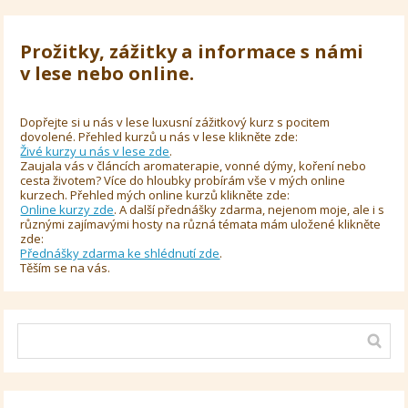
Prožitky, zážitky a informace s námi
v lese nebo online.
Dopřejte si u nás v lese luxusní zážitkový kurz s pocitem
dovolené. Přehled kurzů u nás v lese klikněte zde:
Živé kurzy u nás v lese zde
.
Zaujala vás v článcích aromaterapie, vonné dýmy, koření nebo
cesta životem? Více do hloubky probírám vše v mých online
kurzech. Přehled mých online kurzů klikněte zde:
Online kurzy zde
. A další přednášky zdarma, nejenom moje, ale i s
různými zajímavými hosty na různá témata mám uložené klikněte
zde:
Přednášky zdarma ke shlédnutí zde
.
Těším se na vás.