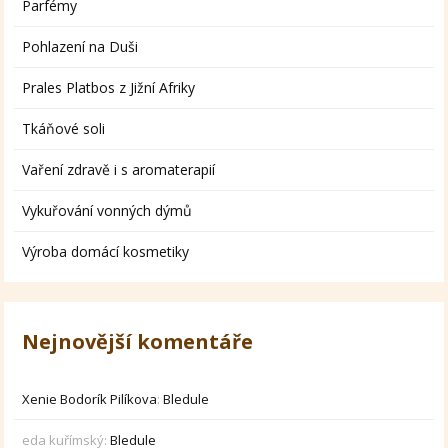
Parfémy
Pohlazení na Duši
Prales Platbos z Jižní Afriky
Tkáňové soli
Vaření zdravě i s aromaterapií
Vykuřování vonných dýmů
Výroba domácí kosmetiky
Nejnovější komentáře
Xenie Bodorík Pilíkova
:
Bledule
eda kuřímský
:
Bledule