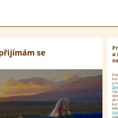
Pr
přijímám se
a 
ne
Dop
kur
u n
Živ
Zau
dým
do 
kur
kli
Onl
zda