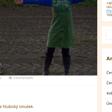
zaj
ulo
Pře
Těš
A
Če
x
0 Komentářů
Če
Kv
Ún
ne hluboký smutek.