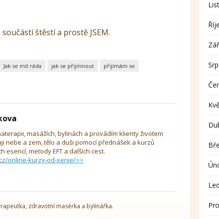
Lis
Říj
součástí štěstí a prostě JSEM.
Zář
Sr
Jak se mít ráda
jak se přijmnout
přijímám se
Če
Kv
íkova
Du
aterapii, masážích, bylinách a provádím klienty životem
uji nebe a zem, tělo a duši pomocí přednášek a kurzů
Bř
 esencí, metody EFT a dalších cest.
cz/online-kurzy-od-xenie/>>
Ún
Le
Pro
rapeutka, zdravotní masérka a bylinářka.