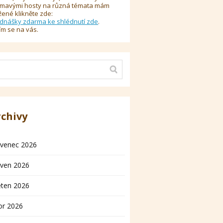
ímavými hosty na různá témata mám
žené klikněte zde:
dnášky zdarma ke shlédnutí zde
.
ím se na vás.
rchivy
rvenec 2026
rven 2026
ěten 2026
or 2026