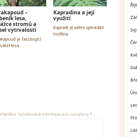
Říj
rakapoud –
Kapradina a její
Zář
beník lesa,
využití
rážce stromů a
Kapradí je velmi spirutální
sel vytrvalosti
Sr
rostlina.
akapoud je fascinující
Če
vatel lesa.
Kv
Du
Bř
Ún
Le
eřejněna.
Vyžadované informace jsou označeny
*
Pro
Lis