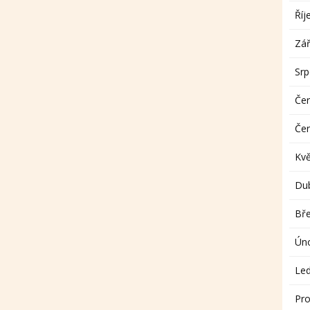
Říj
Zář
Sr
Če
Če
Kv
Du
Bř
Ún
Le
Pro