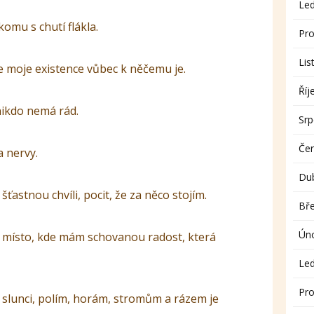
Le
komu s chutí flákla.
Pro
Lis
že moje existence vůbec k něčemu je.
Říj
nikdo nemá rád.
Sr
Če
 nervy.
Du
ťastnou chvíli, pocit, že za něco stojím.
Bř
Ún
 místo, kde mám schovanou radost, která
Le
Pro
ř slunci, polím, horám, stromům a rázem je