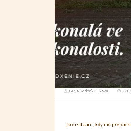
Xenie Bodorík Pilíkova
2213
Jsou situace, kdy mě přepad