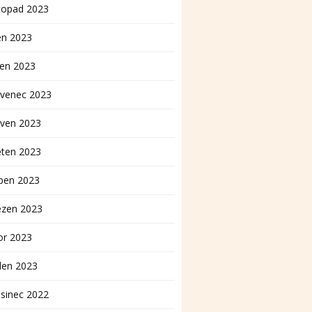
topad 2023
en 2023
pen 2023
rvenec 2023
rven 2023
ěten 2023
ben 2023
ezen 2023
or 2023
den 2023
sinec 2022