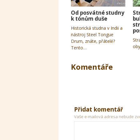
Od posvátné studny
St
k tónům duše
bu
st
Historická studna v Indii a
po
nástroj Steel Tongue
Str
Drum, znáte, přátelé?
oby
Tento…
Komentáře
Přidat komentář
Vaše e-mailová adresa nebude zv