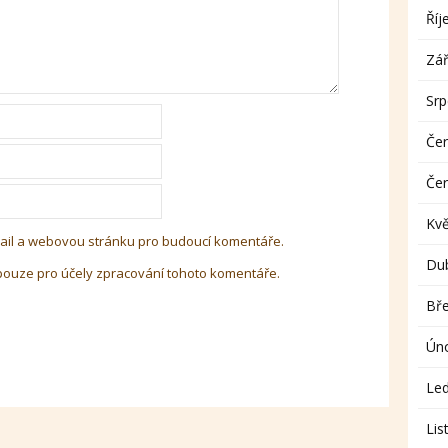
Říj
Zář
Sr
Če
Če
Kv
-mail a webovou stránku pro budoucí komentáře.
Du
pouze pro účely zpracování tohoto komentáře.
Bř
Ún
Le
Lis