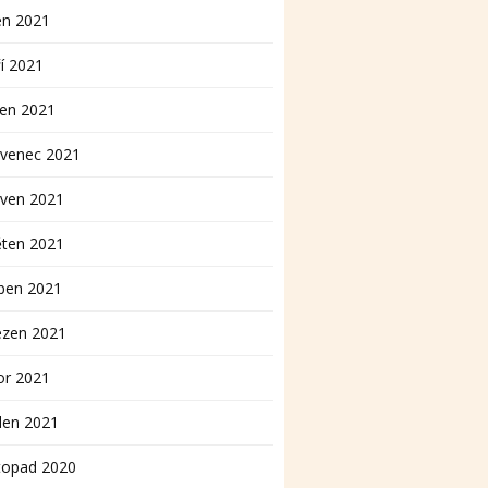
en 2021
í 2021
pen 2021
rvenec 2021
rven 2021
ěten 2021
ben 2021
ezen 2021
or 2021
den 2021
topad 2020