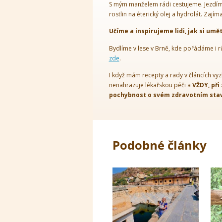
S mým manželem rádi cestujeme. Jezdíme
rostlin na éterický olej a hydrolát. Zajím
Učíme a inspirujeme lidi, jak si umě
Bydlíme v lese v Brně, kde pořádáme i r
zde
.
I když mám recepty a rady v článcích vyz
nenahrazuje lékařskou péči a
VŽDY, při
pochybnost o svém zdravotním stavu
Podobné články