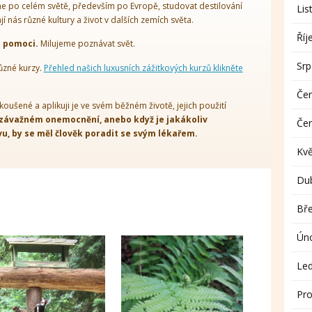
 po celém světě, především po Evropě, studovat destilování
Lis
ají nás různé kultury a život v dalších zemích světa.
Říj
t pomoci.
Milujeme poznávat svět.
Sr
ůzné kurzy.
Přehled našich luxusních zážitkových kurzů klikněte
Če
koušené a aplikuji je ve svém běžném životě, jejich použití
 závažném onemocnění, anebo když je jakákoliv
Če
, by se měl člověk poradit se svým lékařem.
Kv
Du
Bř
Ún
Le
Pro