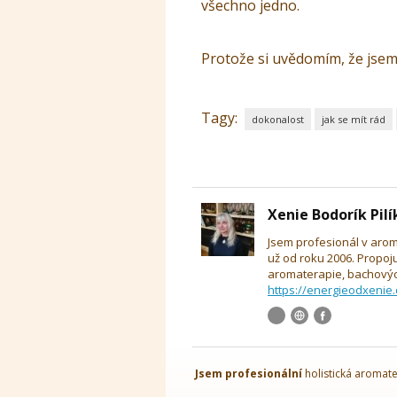
všechno jedno.
Protože si uvědomím, že jsem 
Tagy:
dokonalost
jak se mít rád
Xenie Bodorík Pil
Jsem profesionál v arom
už od roku 2006. Propoj
aromaterapie, bachových
https://energieodxenie.
Jsem
profesionální
holistická aromate