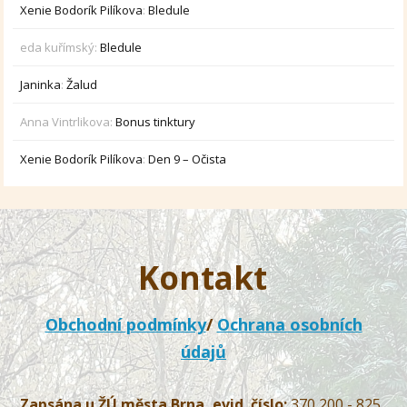
Xenie Bodorík Pilíkova
:
Bledule
eda kuřímský
:
Bledule
Janinka
:
Žalud
Anna Vintrlikova
:
Bonus tinktury
Xenie Bodorík Pilíkova
:
Den 9 – Očista
Kontakt
Obchodní podmínky
/
Ochrana osobních
údajů
Zapsána u ŽÚ města Brna, evid. číslo:
370 200 - 825