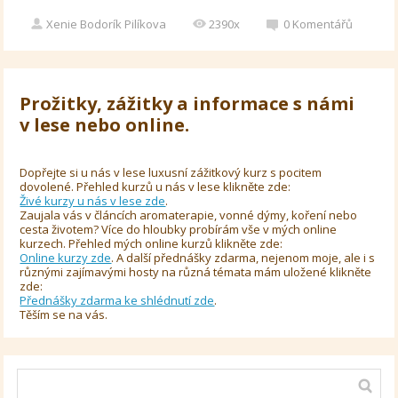
Xenie Bodorík Pilíkova
2390x
0
Komentářů
Prožitky, zážitky a informace s námi
v lese nebo online.
Dopřejte si u nás v lese luxusní zážitkový kurz s pocitem
dovolené. Přehled kurzů u nás v lese klikněte zde:
Živé kurzy u nás v lese zde
.
Zaujala vás v článcích aromaterapie, vonné dýmy, koření nebo
cesta životem? Více do hloubky probírám vše v mých online
kurzech. Přehled mých online kurzů klikněte zde:
Online kurzy zde
. A další přednášky zdarma, nejenom moje, ale i s
různými zajímavými hosty na různá témata mám uložené klikněte
zde:
Přednášky zdarma ke shlédnutí zde
.
Těším se na vás.