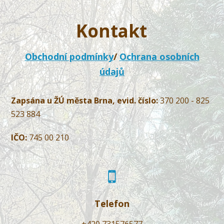
Kontakt
Obchodní podmínky
/
Ochrana osobních
údajů
Zapsána u ŽÚ města Brna, evid. číslo:
370 200 - 825
523 884
IČO:
745 00 210
Telefon
+420 731576577