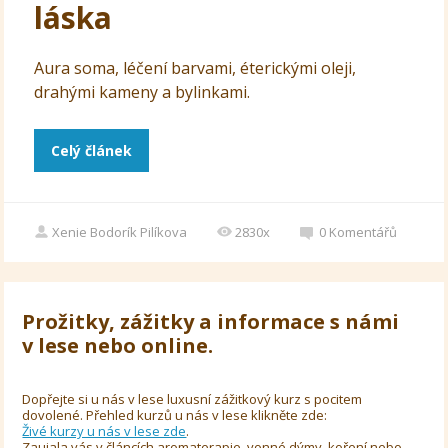
láska
Aura soma, léčení barvami, éterickými oleji,
drahými kameny a bylinkami.
Celý článek
Xenie Bodorík Pilíkova
2830x
0
Komentářů
Prožitky, zážitky a informace s námi
v lese nebo online.
Dopřejte si u nás v lese luxusní zážitkový kurz s pocitem
dovolené. Přehled kurzů u nás v lese klikněte zde:
Živé kurzy u nás v lese zde
.
Zaujala vás v článcích aromaterapie, vonné dýmy, koření nebo