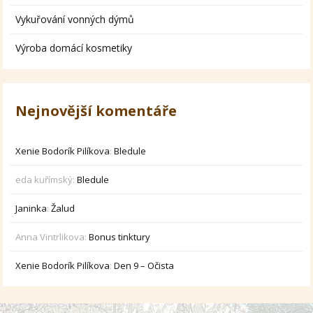
Vykuřování vonných dýmů
Výroba domácí kosmetiky
Nejnovější komentáře
Xenie Bodorík Pilíkova
:
Bledule
eda kuřímský
:
Bledule
Janinka
:
Žalud
Anna Vintrlikova
:
Bonus tinktury
Xenie Bodorík Pilíkova
:
Den 9 – Očista