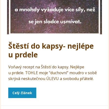
Štěstí do kapsy- nejlépe
u prdele
Voňavý recept na Štěstí do kapsy. Nejlépe
u prdele. TOHLE moje "duchovní" moudro v sobě
skrývá neskutečnou ÚLEVU a svobodu přátelé.
Celý článek