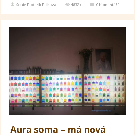
Xenie Bodorík Pilíkova
4832x
0
Komentářů
Aura soma – má nová