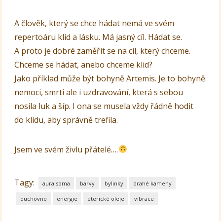
A člověk, který se chce hádat nemá ve svém
repertoáru klid a lásku. Má jasný cíl. Hádat se.
A proto je dobré zaměřit se na cíl, který chceme.
Chceme se hádat, anebo chceme klid?
Jako příklad může být bohyně Artemis. Je to bohyně
nemoci, smrti ale i uzdravování, která s sebou
nosila luk a šíp. I ona se musela vždy řádně hodit
do klidu, aby správně trefila.
Jsem ve svém živlu přátelé….
Tagy:
aura soma
barvy
bylinky
drahé kameny
duchovno
energie
éterické oleje
vibrace