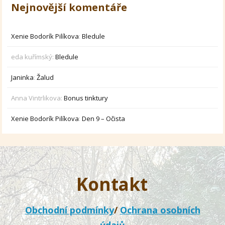
Nejnovější komentáře
Xenie Bodorík Pilíkova
:
Bledule
eda kuřímský
:
Bledule
Janinka
:
Žalud
Anna Vintrlikova
:
Bonus tinktury
Xenie Bodorík Pilíkova
:
Den 9 – Očista
Kontakt
Obchodní podmínky
/
Ochrana osobních
údajů