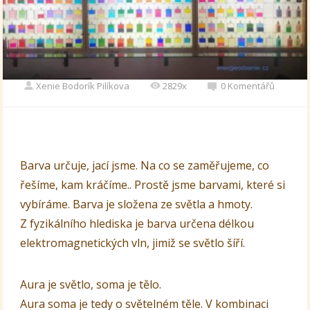
Xenie Bodorík Pilíkova
2829x
0 Komentářů
Barva určuje, jací jsme. Na co se zaměřujeme, co
řešíme, kam kráčíme.. Prostě jsme barvami, které si
vybíráme. Barva je složena ze světla a hmoty.
Z fyzikálního hlediska je barva určena délkou
elektromagnetických vln, jimiž se světlo šíří.
Aura je světlo, soma je tělo.
Aura soma je tedy o světelném těle. V kombinaci