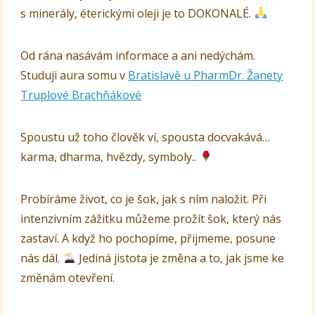
s minerály, éterickými oleji je to DOKONALÉ.
Od rána nasávám informace a ani nedýchám.
Studuji aura somu v
Bratislavě u PharmDr. Žanety
Truplové Brachňákové
Spoustu už toho člověk ví, spousta docvakává…
karma, dharma, hvězdy, symboly..
Probíráme život, co je šok, jak s ním naložit. Při
intenzivním zážitku můžeme prožít šok, který nás
zastaví. A když ho pochopíme, přijmeme, posune
nás dál.
Jediná jistota je změna a to, jak jsme ke
změnám otevření.