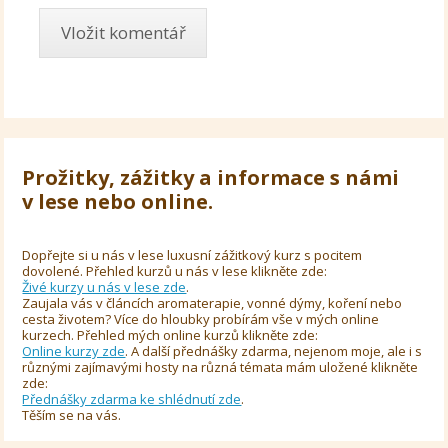
Prožitky, zážitky a informace s námi
v lese nebo online.
Dopřejte si u nás v lese luxusní zážitkový kurz s pocitem
dovolené. Přehled kurzů u nás v lese klikněte zde:
Živé kurzy u nás v lese zde
.
Zaujala vás v článcích aromaterapie, vonné dýmy, koření nebo
cesta životem? Více do hloubky probírám vše v mých online
kurzech. Přehled mých online kurzů klikněte zde:
Online kurzy zde
. A další přednášky zdarma, nejenom moje, ale i s
různými zajímavými hosty na různá témata mám uložené klikněte
zde:
Přednášky zdarma ke shlédnutí zde
.
Těším se na vás.