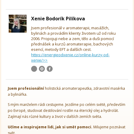
Xenie Bodorík Pilíkova
Jsem profesionál v aromaterapii, masážích,
bylinách a provádím klienty životem už od roku
2006. Propojuji nebe a zem, tělo a duši pomocí
přednášek a kurzů aromaterapie, bachových
esencí, metody EFT a dalších cest.
https://energieodxenie.cz/online-kurzy-od-
xenie/>>
Jsem
profesionální
holistická aromaterapeutka, zdravotní masérka
a bylinářka.
S mým manželem rádi cestujeme. Jezdíme po celém světě, především
po Evropě, studovat destilování rostlin na éterický olej a hydrolát.
Zajímají nás různé kultury a život v dalších zemích světa.
Učíme a inspirujeme lidi, jak si umět pomoci.
Milujeme poznávat
svět.