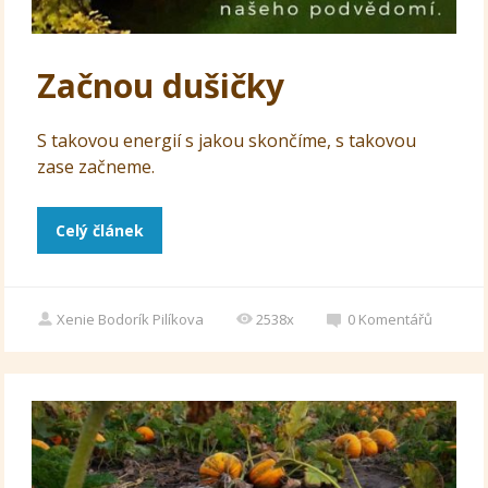
Začnou dušičky
S takovou energií s jakou skončíme, s takovou
zase začneme.
Celý článek
Xenie Bodorík Pilíkova
2538x
0
Komentářů