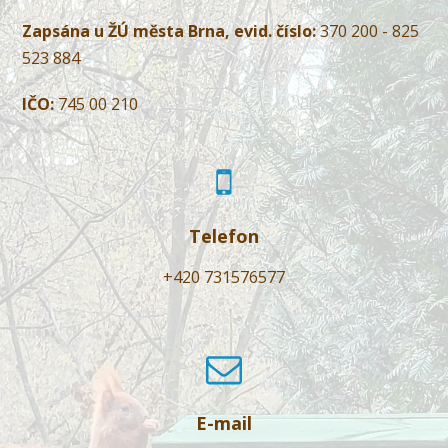
Zapsána u ŽÚ města Brna, evid. číslo:
370 200 - 825
523 884
IČO:
745 00 210
Telefon
+420 731576577
E-mail