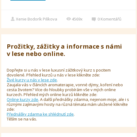
Xenie Bodorík Pilíkova
4569x
0
Komentářů
Prožitky, zážitky a informace s námi
v lese nebo online.
Dopřejte si u nás v lese luxusní zážitkový kurz s pocitem
dovolené. Přehled kurzů u nás v lese klikněte zde:
Živé kurzy u nás v lese zde
.
Zaujala vás v článcích aromaterapie, vonné dýmy, koření nebo
cesta životem? Více do hloubky probírám vše v mých online
kurzech. Přehled mých online kurzů klikněte zde:
Online kurzy zde
. A další přednášky zdarma, nejenom moje, ale i s
různými zajímavými hosty na různá témata mám uložené klikněte
zde:
Přednášky zdarma ke shlédnutí zde
.
Těším se na vás.