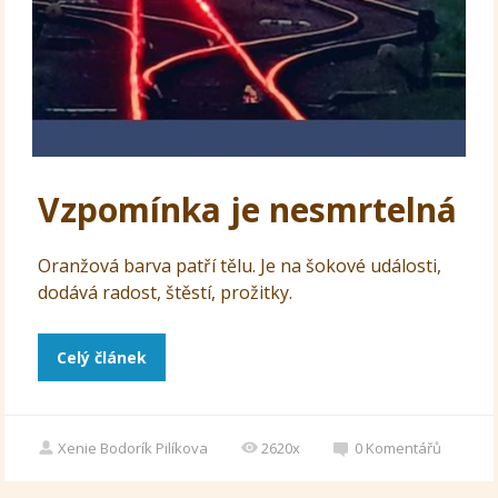
Vzpomínka je nesmrtelná
Oranžová barva patří tělu. Je na šokové události,
dodává radost, štěstí, prožitky.
Celý článek
Xenie Bodorík Pilíkova
2620x
0
Komentářů