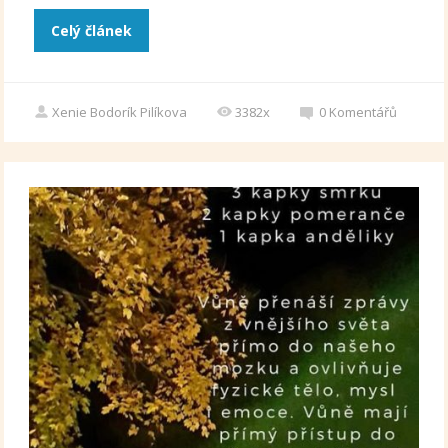
Celý článek
Xenie Bodorík Pilíkova
3382x
0
Komentářů