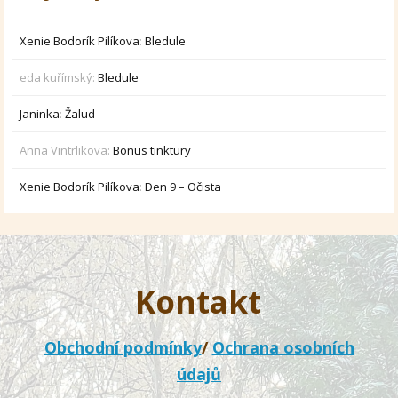
Xenie Bodorík Pilíkova
:
Bledule
eda kuřímský
:
Bledule
Janinka
:
Žalud
Anna Vintrlikova
:
Bonus tinktury
Xenie Bodorík Pilíkova
:
Den 9 – Očista
Kontakt
Obchodní podmínky
/
Ochrana osobních
údajů