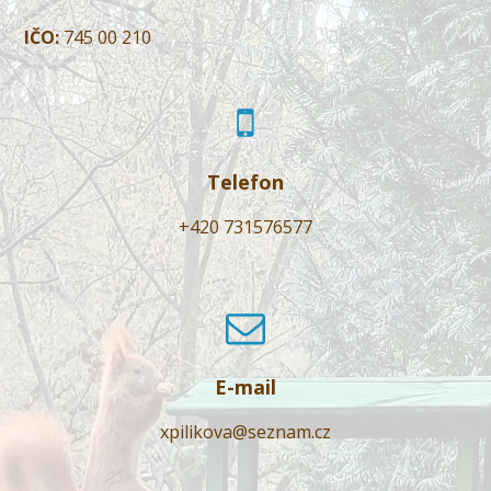
IČO:
745 00 210
Telefon
+420 731576577
E-mail
xpilikova@seznam.cz