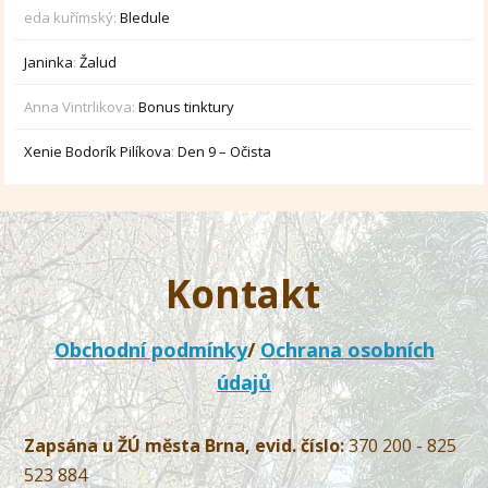
eda kuřímský
:
Bledule
Janinka
:
Žalud
Anna Vintrlikova
:
Bonus tinktury
Xenie Bodorík Pilíkova
:
Den 9 – Očista
Kontakt
Obchodní podmínky
/
Ochrana osobních
údajů
Zapsána u ŽÚ města Brna, evid. číslo:
370 200 - 825
523 884