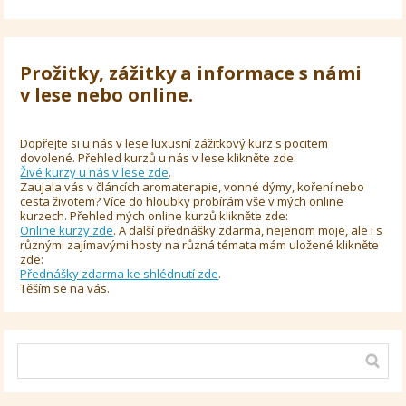
Prožitky, zážitky a informace s námi
v lese nebo online.
Dopřejte si u nás v lese luxusní zážitkový kurz s pocitem
dovolené. Přehled kurzů u nás v lese klikněte zde:
Živé kurzy u nás v lese zde
.
Zaujala vás v článcích aromaterapie, vonné dýmy, koření nebo
cesta životem? Více do hloubky probírám vše v mých online
kurzech. Přehled mých online kurzů klikněte zde:
Online kurzy zde
. A další přednášky zdarma, nejenom moje, ale i s
různými zajímavými hosty na různá témata mám uložené klikněte
zde:
Přednášky zdarma ke shlédnutí zde
.
Těším se na vás.