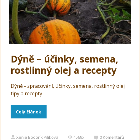
Dýně – účinky, semena,
rostlinný olej a recepty
Dýně - zpracování, účinky, semena, rostlinný olej
tipy a recepty.
Celý článek
Xenie Bodorík Pilíkova
4569x
0
Komentářů