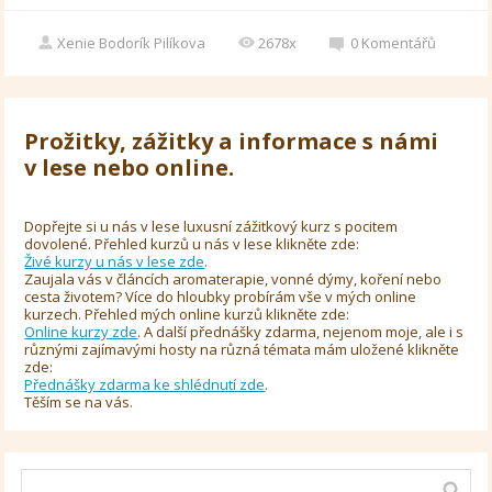
Xenie Bodorík Pilíkova
2678x
0
Komentářů
Prožitky, zážitky a informace s námi
v lese nebo online.
Dopřejte si u nás v lese luxusní zážitkový kurz s pocitem
dovolené. Přehled kurzů u nás v lese klikněte zde:
Živé kurzy u nás v lese zde
.
Zaujala vás v článcích aromaterapie, vonné dýmy, koření nebo
cesta životem? Více do hloubky probírám vše v mých online
kurzech. Přehled mých online kurzů klikněte zde:
Online kurzy zde
. A další přednášky zdarma, nejenom moje, ale i s
různými zajímavými hosty na různá témata mám uložené klikněte
zde:
Přednášky zdarma ke shlédnutí zde
.
Těším se na vás.