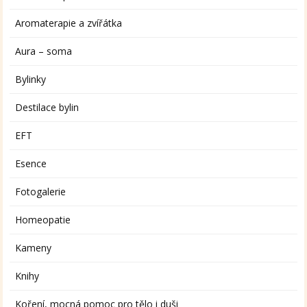
Aromaterapie a zvířátka
Aura – soma
Bylinky
Destilace bylin
EFT
Esence
Fotogalerie
Homeopatie
Kameny
Knihy
Koření, mocná pomoc pro tělo i duši