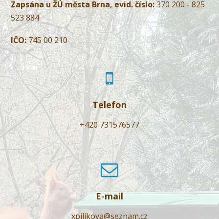
Zapsána u ŽÚ města Brna, evid. číslo:
370 200 - 825
523 884
IČO:
745 00 210
Telefon
+420 731576577
E-mail
xpilikova@seznam.cz