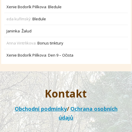
Xenie Bodorík Pilíkova
:
Bledule
eda kuřímský
:
Bledule
Janinka
:
Žalud
Anna Vintrlikova
:
Bonus tinktury
Xenie Bodorík Pilíkova
:
Den 9 – Očista
Kontakt
Obchodní podmínky
/
Ochrana osobních
údajů